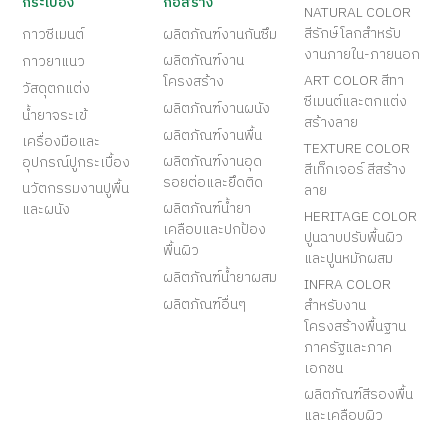
กระเบื้อง
ก่อสร้าง
NATURAL COLOR
สีรักษ์โลกสำหรับ
กาวซีเมนต์
ผลิตภัณฑ์งานกันซึม
งานภายใน-ภายนอก
ผลิตภัณฑ์งาน
กาวยาแนว
ART COLOR สีทา
โครงสร้าง
วัสดุตกแต่ง
ซีเมนต์และตกแต่ง
ผลิตภัณฑ์งานผนัง
น้ำยาจระเข้
สร้างลาย
ผลิตภัณฑ์งานพื้น
เครื่องมือและ
TEXTURE COLOR
ผลิตภัณฑ์งานอุด
อุปกรณ์ปูกระเบื้อง
สีเท็กเจอร์ สีสร้าง
รอยต่อและยึดติด
นวัตกรรมงานปูพื้น
ลาย
ผลิตภัณฑ์น้ำยา
และผนัง
HERITAGE COLOR
เคลือบและปกป้อง
ปูนฉาบปรับพื้นผิว
พื้นผิว
และปูนหมักผสม
ผลิตภัณฑ์น้ำยาผสม
INFRA COLOR
ผลิตภัณฑ์อื่นๆ
สำหรับงาน
โครงสร้างพื้นฐาน
ภาครัฐและภาค
เอกชน
ผลิตภัณฑ์สีรองพื้น
และเคลือบผิว