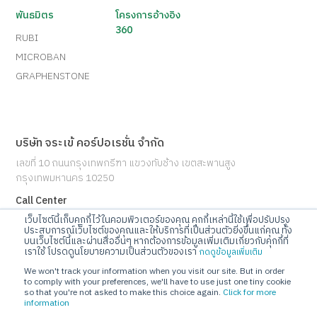
พันธมิตร
โครงการอ้างอิง
360
RUBI
MICROBAN
GRAPHENSTONE
บริษัท จระเข้ คอร์ปอเรชั่น จำกัด
เลขที่ 10 ถนนกรุงเทพกรีฑา แขวงทับช้าง เขตสะพานสูง
กรุงเทพมหานคร 10250
Call Center
โทร 02-720-1112
เว็บไซต์นี้เก็บคุกกี้ไว้ในคอมพิวเตอร์ของคุณ คุกกี้เหล่านี้ใช้เพื่อปรับปรุง
ประสบการณ์เว็บไซต์ของคุณและให้บริการที่เป็นส่วนตัวยิ่งขึ้นแก่คุณ ทั้ง
บนเว็บไซต์นี้และผ่านสื่ออื่นๆ หากต้องการข้อมูลเพิ่มเติมเกี่ยวกับคุกกี้ที่
E-mail
เราใช้ โปรดดูนโยบายความเป็นส่วนตัวของเรา
กดดูข้อมูลเพิ่มเติม
info@jorakay.co.th
We won't track your information when you visit our site. But in order
to comply with your preferences, we'll have to use just one tiny cookie
so that you're not asked to make this choice again.
Click for more
Social
information