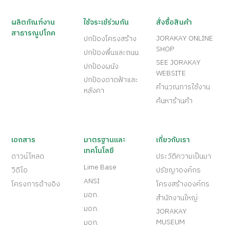
ผลิตภัณฑ์งาน
ใช้จระเข้ร่วมกัน
สั่งซื้อสินค้า
สาธารณูปโภค
JORAKAY ONLINE
ปกป้องโครงสร้าง
SHOP
ปกป้องพื้นและถนน
SEE JORAKAY
ปกป้องผนัง
WEBSITE
ปกป้องดาดฟ้าและ
คำนวณการใช้งาน
หลังคา
ค้นหาร้านค้า
เอกสาร
มาตรฐานและ
เกี่ยวกับเรา
เทคโนโลยี
ดาวน์โหลด
ประวัติความเป็นมา
Lime Base
วีดีโอ
ปรัชญาองค์กร
ANSI
โครงการอ้างอิง
โครงสร้างองค์กร
มอก.
สำนักงานใหญ่
มอก.
JORAKAY
MUSEUM
มอก.