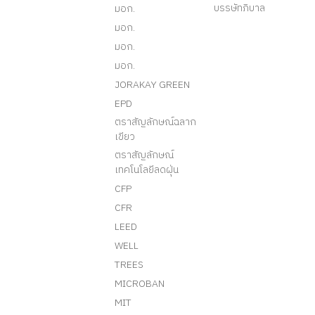
บรรษัทภิบาล
มอก.
มอก.
มอก.
มอก.
JORAKAY GREEN
EPD
ตราสัญลักษณ์ฉลาก
เขียว
ตราสัญลักษณ์
เทคโนโลยีลดฝุ่น
CFP
CFR
LEED
WELL
TREES
MICROBAN
MIT