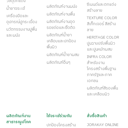
วัสดุตกแต่ง
ซีเมนต์และตกแต่ง
ผลิตภัณฑ์งานผนัง
น้ำยาจระเข้
สร้างลาย
ผลิตภัณฑ์งานพื้น
เครื่องมือและ
TEXTURE COLOR
ผลิตภัณฑ์งานอุด
อุปกรณ์ปูกระเบื้อง
สีเท็กเจอร์ สีสร้าง
รอยต่อและยึดติด
นวัตกรรมงานปูพื้น
ลาย
ผลิตภัณฑ์น้ำยา
และผนัง
HERITAGE COLOR
เคลือบและปกป้อง
ปูนฉาบปรับพื้นผิว
พื้นผิว
และปูนหมักผสม
ผลิตภัณฑ์น้ำยาผสม
INFRA COLOR
ผลิตภัณฑ์อื่นๆ
สำหรับงาน
โครงสร้างพื้นฐาน
ภาครัฐและภาค
เอกชน
ผลิตภัณฑ์สีรองพื้น
และเคลือบผิว
ผลิตภัณฑ์งาน
ใช้จระเข้ร่วมกัน
สั่งซื้อสินค้า
สาธารณูปโภค
JORAKAY ONLINE
ปกป้องโครงสร้าง