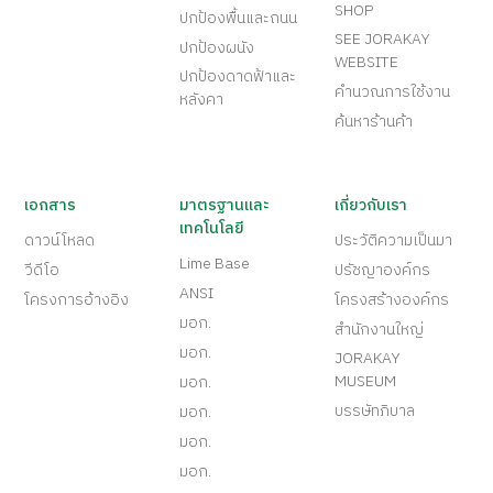
SHOP
ปกป้องพื้นและถนน
SEE JORAKAY
ปกป้องผนัง
WEBSITE
ปกป้องดาดฟ้าและ
คำนวณการใช้งาน
หลังคา
ค้นหาร้านค้า
เอกสาร
มาตรฐานและ
เกี่ยวกับเรา
เทคโนโลยี
ดาวน์โหลด
ประวัติความเป็นมา
Lime Base
วีดีโอ
ปรัชญาองค์กร
ANSI
โครงการอ้างอิง
โครงสร้างองค์กร
มอก.
สำนักงานใหญ่
มอก.
JORAKAY
MUSEUM
มอก.
บรรษัทภิบาล
มอก.
มอก.
มอก.