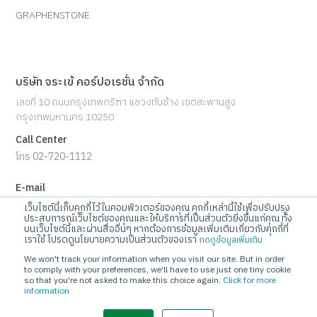
GRAPHENSTONE
บริษัท จระเข้ คอร์ปอเรชั่น จำกัด
เลขที่ 10 ถนนกรุงเทพกรีฑา แขวงทับช้าง เขตสะพานสูง
กรุงเทพมหานคร 10250
Call Center
โทร 02-720-1112
E-mail
info@jorakay.co.th
เว็บไซต์นี้เก็บคุกกี้ไว้ในคอมพิวเตอร์ของคุณ คุกกี้เหล่านี้ใช้เพื่อปรับปรุง
ประสบการณ์เว็บไซต์ของคุณและให้บริการที่เป็นส่วนตัวยิ่งขึ้นแก่คุณ ทั้ง
บนเว็บไซต์นี้และผ่านสื่ออื่นๆ หากต้องการข้อมูลเพิ่มเติมเกี่ยวกับคุกกี้ที่
Social
เราใช้ โปรดดูนโยบายความเป็นส่วนตัวของเรา
กดดูข้อมูลเพิ่มเติม
We won't track your information when you visit our site. But in order
to comply with your preferences, we'll have to use just one tiny cookie
so that you're not asked to make this choice again.
Click for more
information
© Copyrights 2023 Jorakay Corporation Company Limited.
All