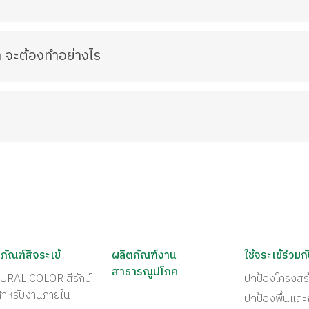
า จะต้องทำอย่างไร
ภัณฑ์สีจระเข้
ผลิตภัณฑ์งาน
ใช้จระเข้ร่วมก
สาธารณูปโภค
URAL COLOR สีรักษ์
ปกป้องโครงสร
สำหรับงานภายใน-
ปกป้องพื้นแล