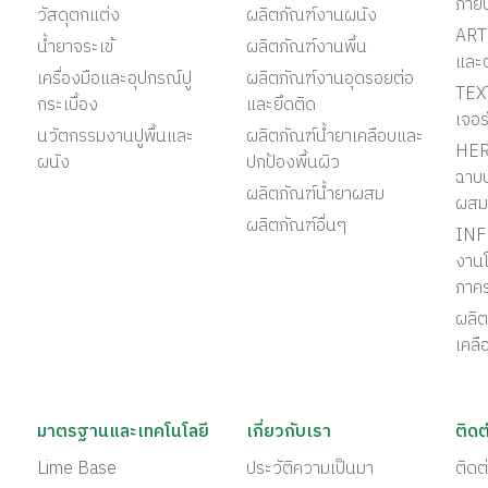
ภาย
วัสดุตกแต่ง
ผลิตภัณฑ์งานผนัง
ART 
น้ำยาจระเข้
ผลิตภัณฑ์งานพื้น
และ
เครื่องมือและอุปกรณ์ปู
ผลิตภัณฑ์งานอุดรอยต่อ
TEX
กระเบื้อง
และยึดติด
เจอร
นวัตกรรมงานปูพื้นและ
ผลิตภัณฑ์น้ำยาเคลือบและ
HER
ผนัง
ปกป้องพื้นผิว
ฉาบป
ผลิตภัณฑ์น้ำยาผสม
ผสม
ผลิตภัณฑ์อื่นๆ
INF
งานโ
ภาค
ผลิต
เคลื
มาตรฐานและเทคโนโลยี
เกี่ยวกับเรา
ติดต
Lime Base
ประวัติความเป็นมา
ติด