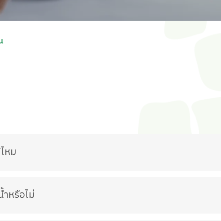
าน
้ไหม
้ำหรือไม่