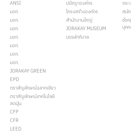
ANSI
ปรัชญาองค์กร
จระเ
มอก.
โครงสร้างองค์กร
สมั
มอก.
สำนักงานใหญ่
ข้อก
บุคค
มอก.
JORAKAY MUSEUM
มอก.
บรรษัทภิบาล
มอก.
มอก.
มอก.
JORAKAY GREEN
EPD
ตราสัญลักษณ์ฉลากเขียว
ตราสัญลักษณ์เทคโนโลยี
ลดฝุ่น
CFP
CFR
LEED