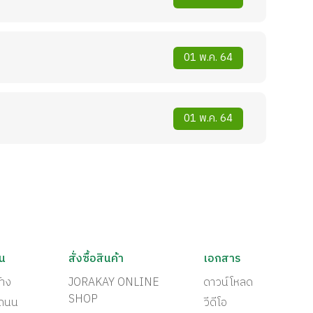
01 พ.ค. 64
01 พ.ค. 64
ัน
สั่งซื้อสินค้า
เอกสาร
้าง
JORAKAY ONLINE
ดาวน์โหลด
SHOP
ะถนน
วีดีโอ