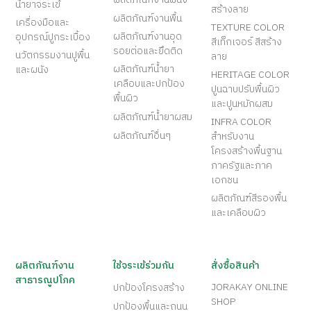
น้ำยาจระเข้
สร้างลาย
ผลิตภัณฑ์งานพื้น
เครื่องมือและ
TEXTURE COLOR
ผลิตภัณฑ์งานอุด
อุปกรณ์ปูกระเบื้อง
สีเท็กเจอร์ สีสร้าง
รอยต่อและยึดติด
นวัตกรรมงานปูพื้น
ลาย
ผลิตภัณฑ์น้ำยา
และผนัง
HERITAGE COLOR
เคลือบและปกป้อง
ปูนฉาบปรับพื้นผิว
พื้นผิว
และปูนหมักผสม
ผลิตภัณฑ์น้ำยาผสม
INFRA COLOR
ผลิตภัณฑ์อื่นๆ
สำหรับงาน
โครงสร้างพื้นฐาน
ภาครัฐและภาค
เอกชน
ผลิตภัณฑ์สีรองพื้น
และเคลือบผิว
ผลิตภัณฑ์งาน
ใช้จระเข้ร่วมกัน
สั่งซื้อสินค้า
สาธารณูปโภค
JORAKAY ONLINE
ปกป้องโครงสร้าง
SHOP
ปกป้องพื้นและถนน