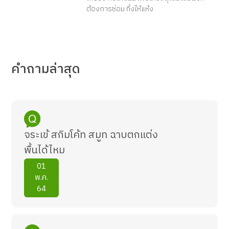
ต้องการซ่อม ทิ้งให้แห้ง
คำถาม
ล่าสุด
จระเข้ สกิมโค้ท สมูท ฉาบตกแต่ง
พื้นได้ไหม
01
พ.ค.
64