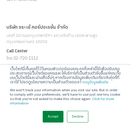
บริษัท จระเข้ คอร์ปอเรชั่น จำกัด
เลขที่ 10 ถนนกรุงเทพกรีฑา แขวงทับช้าง เขตสะพานสูง
กรุงเทพมหานคร 10250
Call Center
โทร 02-720-1112
เว็บไซต์นี้เก็บคุกกี้ไว้ในคอมพิวเตอร์ของคุณ คุกกี้เหล่านี้ใช้เพื่อปรับปรุง
E-mail
ประสบการณ์เว็บไซต์ของคุณและให้บริการที่เป็นส่วนตัวยิ่งขึ้นแก่คุณ ทั้ง
บนเว็บไซต์นี้และผ่านสื่ออื่นๆ หากต้องการข้อมูลเพิ่มเติมเกี่ยวกับคุกกี้ที่
info@jorakay.co.th
เราใช้ โปรดดูนโยบายความเป็นส่วนตัวของเรา
กดดูข้อมูลเพิ่มเติม
We won't track your information when you visit our site. But in order
Social
to comply with your preferences, we'll have to use just one tiny cookie
so that you're not asked to make this choice again.
Click for more
information
Accept
Decline
© Copyrights 2023 Jorakay Corporation Company Limited.
All
Rights Reserved. webdesign by 1001 click.