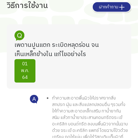
วิธีการใช้งาน
ฝากคำถาม
เพดานปูนแตก ระเบิดหลุดร่อน จน
เห็นเหล็กข้างใน แก้ไขอย่างไร
01
พ.ค.
64
ทำความสะอาดพื้นผิวให้ปราศจากสิ่ง
สกปรก ฝุ่น และสิ่งแปลกปลอมอื่น ๆรวมทั้ง
ให้ทำความสะอาดเหล็กเสริม ทาน้ำยากัน
สนิม แล้วทาน้ำยาประสานคอนกรีตจระเข้
อะคริลิก บอนด์กรีต ลงบนพื้นผิวจากนั้นฉาบ
ด้วย จระเข้ อะคริลิก แพทช์ โดยฉาบโป้วด้วย
เกรียง กดให้แน่น เพื่อให้วัสดุเติมเต็มผิวที่