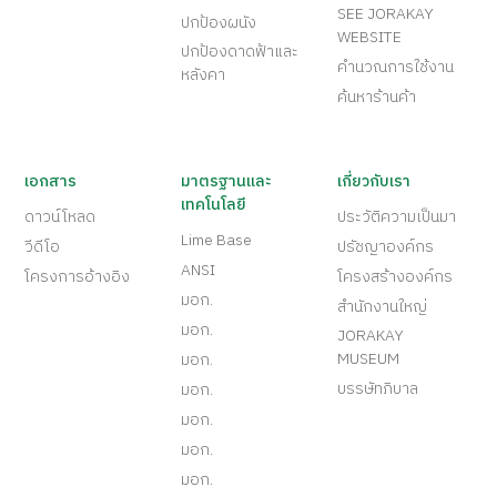
SEE JORAKAY
ปกป้องผนัง
WEBSITE
ปกป้องดาดฟ้าและ
คำนวณการใช้งาน
หลังคา
ค้นหาร้านค้า
เอกสาร
มาตรฐานและ
เกี่ยวกับเรา
เทคโนโลยี
ดาวน์โหลด
ประวัติความเป็นมา
Lime Base
วีดีโอ
ปรัชญาองค์กร
ANSI
โครงการอ้างอิง
โครงสร้างองค์กร
มอก.
สำนักงานใหญ่
มอก.
JORAKAY
MUSEUM
มอก.
บรรษัทภิบาล
มอก.
มอก.
มอก.
มอก.