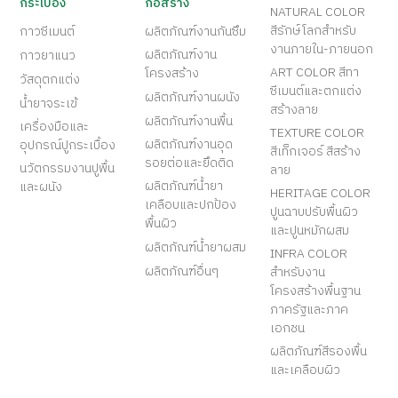
กระเบื้อง
ก่อสร้าง
NATURAL COLOR
สีรักษ์โลกสำหรับ
กาวซีเมนต์
ผลิตภัณฑ์งานกันซึม
งานภายใน-ภายนอก
ผลิตภัณฑ์งาน
กาวยาแนว
ART COLOR สีทา
โครงสร้าง
วัสดุตกแต่ง
ซีเมนต์และตกแต่ง
ผลิตภัณฑ์งานผนัง
น้ำยาจระเข้
สร้างลาย
ผลิตภัณฑ์งานพื้น
เครื่องมือและ
TEXTURE COLOR
ผลิตภัณฑ์งานอุด
อุปกรณ์ปูกระเบื้อง
สีเท็กเจอร์ สีสร้าง
รอยต่อและยึดติด
นวัตกรรมงานปูพื้น
ลาย
ผลิตภัณฑ์น้ำยา
และผนัง
HERITAGE COLOR
เคลือบและปกป้อง
ปูนฉาบปรับพื้นผิว
พื้นผิว
และปูนหมักผสม
ผลิตภัณฑ์น้ำยาผสม
INFRA COLOR
ผลิตภัณฑ์อื่นๆ
สำหรับงาน
โครงสร้างพื้นฐาน
ภาครัฐและภาค
เอกชน
ผลิตภัณฑ์สีรองพื้น
และเคลือบผิว