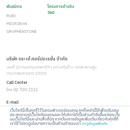
พันธมิตร
โครงการอ้างอิง
360
RUBI
MICROBAN
GRAPHENSTONE
บริษัท จระเข้ คอร์ปอเรชั่น จำกัด
เลขที่ 10 ถนนกรุงเทพกรีฑา แขวงทับช้าง เขตสะพานสูง
กรุงเทพมหานคร 10250
Call Center
โทร 02-720-1112
E-mail
info@jorakay.co.th
เว็บไซต์นี้เก็บคุกกี้ไว้ในคอมพิวเตอร์ของคุณ คุกกี้เหล่านี้ใช้เพื่อปรับปรุง
ประสบการณ์เว็บไซต์ของคุณและให้บริการที่เป็นส่วนตัวยิ่งขึ้นแก่คุณ ทั้ง
บนเว็บไซต์นี้และผ่านสื่ออื่นๆ หากต้องการข้อมูลเพิ่มเติมเกี่ยวกับคุกกี้ที่
Social
เราใช้ โปรดดูนโยบายความเป็นส่วนตัวของเรา
กดดูข้อมูลเพิ่มเติม