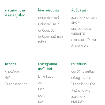
ผลิตภัณฑ์งาน
ใช้จระเข้ร่วมกัน
สั่งซื้อสินค้า
สาธารณูปโภค
JORAKAY ONLINE
ปกป้องโครงสร้าง
SHOP
ปกป้องพื้นและถนน
SEE JORAKAY
ปกป้องผนัง
WEBSITE
ปกป้องดาดฟ้าและ
คำนวณการใช้งาน
หลังคา
ค้นหาร้านค้า
เอกสาร
มาตรฐานและ
เกี่ยวกับเรา
เทคโนโลยี
ดาวน์โหลด
ประวัติความเป็นมา
Lime Base
วีดีโอ
ปรัชญาองค์กร
ANSI
โครงการอ้างอิง
โครงสร้างองค์กร
มอก.
สำนักงานใหญ่
มอก.
JORAKAY
MUSEUM
มอก.