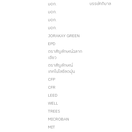
บรรษัทภิบาล
มอก.
มอก.
มอก.
มอก.
JORAKAY GREEN
EPD
ตราสัญลักษณ์ฉลาก
เขียว
ตราสัญลักษณ์
เทคโนโลยีลดฝุ่น
CFP
CFR
LEED
WELL
TREES
MICROBAN
MIT