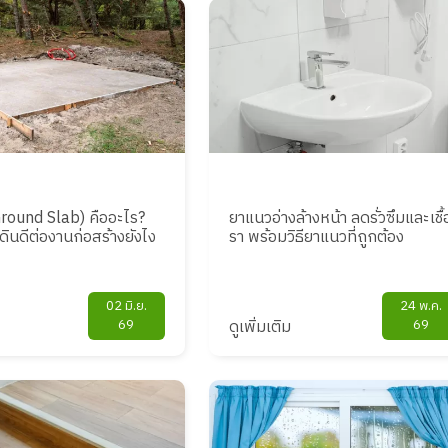
Ground Slab) คืออะไร?
ยาแนวอ่างล้างหน้า ลดรั่วซึมและเชื้
ดินดีต่องานก่อสร้างยังไง
รา พร้อมวิธียาแนวที่ถูกต้อง
02 มิ.ย.
24 พ.ค.
69
ดูเพิ่มเติม
69