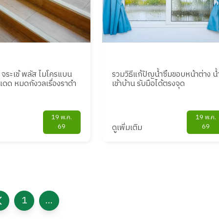
 จระเข้ พลัส ไมโครแบน
รวมวิธีแก้ปัญน้ำซึมขอบหน้าต่าง น้
แดด หมดกังวลเรื่องราดำ
เข้าบ้าน รับมือได้ตรงจุด
19 พ.ค.
19 พ.ค.
69
ดูเพิ่มเติม
69
1
...