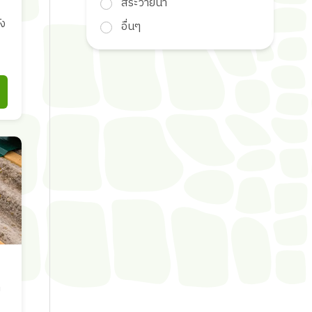
สระว่ายน้ำ
ัง
อื่นๆ
ย