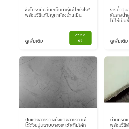
ชักโครกมีกลิ่นเหม็นมีวิธีแก้ไขยังไง?
รางน้ำฝนล้
พร้อมวิธีแก้ปัญหาห้องน้ำเหม็น
ล้นรางน้
ไม่ให้เป็นซ
27 ก.ค.
ดูเพิ่มเติม
69
ดูเพิ่มเติม
ปูนแตกลายงา ผนังแตกลายงา แก้
บ้านทรุดแ
ได้ด้วยปูนฉาบบางจระเข้ สกิมโค้ท
พร้อมวิธ