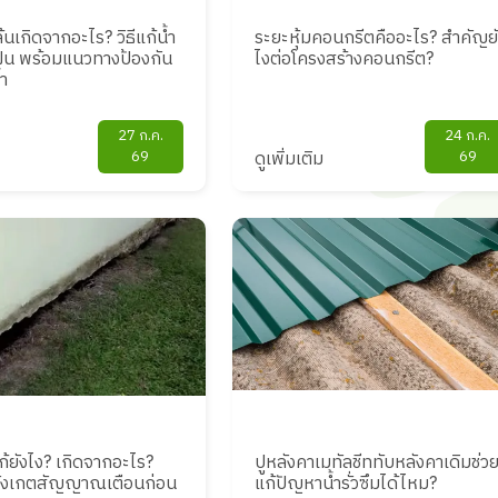
นเกิดจากอะไร? วิธีแก้น้ำ
ระยะหุ้มคอนกรีตคืออะไร? สำคัญย
ำฝน พร้อมแนวทางป้องกัน
ไงต่อโครงสร้างคอนกรีต?
้ำ
27 ก.ค.
24 ก.ค.
69
ดูเพิ่มเติม
69
ก้ยังไง? เกิดจากอะไร?
ปูหลังคาเมทัลชีททับหลังคาเดิมช่ว
ีสังเกตสัญญาณเตือนก่อน
แก้ปัญหาน้ำรั่วซึมได้ไหม?