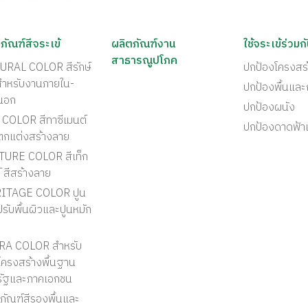
ภัณฑ์สีจระเข้
ผลิตภัณฑ์งาน
ใช้จระเข้ร่วมก
สาธารณูปโภค
URAL COLOR สีรักษ์
ปกป้องโครงสร
สำหรับงานภายใน-
ปกป้องพื้นแล
นอก
ปกป้องผนัง
COLOR สีทาซีเมนต์
ปกป้องดาดฟ้า
ตกแต่งสร้างลาย
TURE COLOR สีเท็ก
์ สีสร้างลาย
ITAGE COLOR ปูน
รับพื้นผิวและปูนหมัก
RA COLOR สำหรับ
ครงสร้างพื้นฐาน
รัฐและภาคเอกชน
ภัณฑ์สีรองพื้นและ