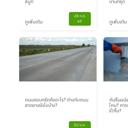
สมูท
บ้านทรุด
24 ก.ค.
ดูเพิ่มเติม
69
ดูเพิ่มเติม
ถนนคอนกรีตคืออะไร? ต่างกับถนน
กันซึมผน
ลาดยางยังไงบ้าง?
ไหม? ควร
รั่วซึม?
02 ก.ค.