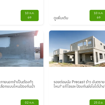
10 ก.ค.
10 ก.ค.
69
ดูเพิ่มเติม
69
ังภายนอกจำเป็นต้องทำ
รอยต่อผนัง Precast ร้าว อันตราย
เลือกแบบไหนป้องกันน้ำ
ไหม? แก้ไขและป้องกันยังไงได้บ้าง
02 ก.ค.
25 มิ.ย.