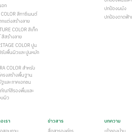
ปกป้องพื้นแล
นอก
ปกป้องผนัง
COLOR สีทาซีเมนต์
ปกป้องดาดฟ้า
ตกแต่งสร้างลาย
TURE COLOR สีเท็ก
์ สีสร้างลาย
ITAGE COLOR ปูน
รับพื้นผิวและปูนหมัก
RA COLOR สำหรับ
ครงสร้างพื้นฐาน
รัฐและภาคเอกชน
ภัณฑ์สีรองพื้นและ
อบผิว
่อเรา
ข่าวสาร
บทความ
ต่อสอบถาม
สื่อสารองค์กร
เจ้าของบ้าน