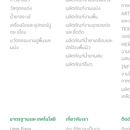
กาวยาแนว
ผลิตภัณฑ์งานโครงสร้าง
ภาย
วัสดุตกแต่ง
ผลิตภัณฑ์งานผนัง
ART 
น้ำยาจระเข้
ผลิตภัณฑ์งานพื้น
และ
เครื่องมือและอุปกรณ์ปู
ผลิตภัณฑ์งานอุดรอยต่อ
TEX
กระเบื้อง
และยึดติด
เจอร
นวัตกรรมงานปูพื้นและ
ผลิตภัณฑ์น้ำยาเคลือบและ
HER
ผนัง
ปกป้องพื้นผิว
ฉาบป
ผลิตภัณฑ์น้ำยาผสม
ผสม
ผลิตภัณฑ์อื่นๆ
INF
งานโ
ภาค
ผลิต
เคลื
มาตรฐานและเทคโนโลยี
เกี่ยวกับเรา
ติดต
Lime Base
ประวัติความเป็นมา
ติด