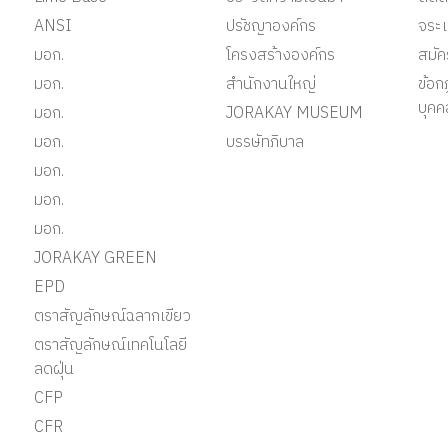
ANSI
ปรัชญาองค์กร
จระเ
มอก.
โครงสร้างองค์กร
สมั
มอก.
สำนักงานใหญ่
ข้อก
บุคค
มอก.
JORAKAY MUSEUM
มอก.
บรรษัทภิบาล
มอก.
มอก.
มอก.
JORAKAY GREEN
EPD
ตราสัญลักษณ์ฉลากเขียว
ตราสัญลักษณ์เทคโนโลยี
ลดฝุ่น
CFP
CFR