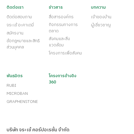
ติดต่อเรา
ข่าวสาร
บทความ
ติดต่อสอบถาม
สื่อสารองค์กร
เจ้าของบ้าน
กิจกรรมทางการ
จระเข้ อะคาเดมี่
ผู้เชี่ยวชาญ
ตลาด
สมัครงาน
สังคมและสิ่ง
ข้อกฎหมายและสิทธิ
แวดล้อม
ส่วนบุคคล
โครงการเพื่อสังคม
พันธมิตร
โครงการอ้างอิง
360
RUBI
MICROBAN
GRAPHENSTONE
บริษัท จระเข้ คอร์ปอเรชั่น จำกัด