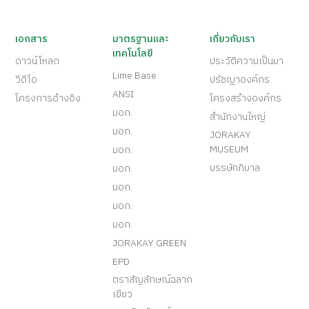
เอกสาร
มาตรฐานและ
เกี่ยวกับเรา
เทคโนโลยี
ดาวน์โหลด
ประวัติความเป็นมา
Lime Base
วีดีโอ
ปรัชญาองค์กร
ANSI
โครงการอ้างอิง
โครงสร้างองค์กร
มอก.
สำนักงานใหญ่
มอก.
JORAKAY
MUSEUM
มอก.
บรรษัทภิบาล
มอก.
มอก.
มอก.
มอก.
JORAKAY GREEN
EPD
ตราสัญลักษณ์ฉลาก
เขียว