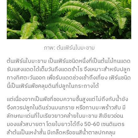
ภาพ: ต้นเฟิร์นใบมะขาม
ต้นเฟิร์นใบมะขาม เป็นเฟิร์นชนิดหนึ่งที่เป็นต้นไม้ทนแดด
รับแสงแดดได้เต็มวันถึงแดดรำไร จึงเหมาะสำหรับปลูก
ทางทิศตะวันออก เพื่อรับแดดช่วงเช้าถึงเที่ยง เฟิร์นชนิด
นี้เป็นเฟิร์นพืชคลุมดินที่ปลูกในกระถางได้
แต่เนื่องจากเป็นพืชที่ชอบความชื้นสูงแต่ไม่ถึงกับน้ำขัง
จึงควรปลูกในดินร่วนบนทราย หรือกาบมะพร้าวสับ มี
ลักษณะเด่นที่ใบเรียวยาวคล้ายใบมะขาม สีเขียวอ่อน
มองแล้วสบายตา โดยใบยาวได้ถึง 50-60 เซนติเมตร
ลำต้นเป็นเหง้าสั้น มีเกล็ดหรือขนสีน้ำตาลปกคลุม