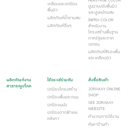
HERITAGE COLOR
เคลือบและปกป้อง
ปูนฉาบปรับพื้นผิว
พื้นผิว
และปูนหมักผสม
ผลิตภัณฑ์น้ำยาผสม
INFRA COLOR
ผลิตภัณฑ์อื่นๆ
สำหรับงาน
โครงสร้างพื้นฐาน
ภาครัฐและภาค
เอกชน
ผลิตภัณฑ์สีรองพื้น
และเคลือบผิว
ผลิตภัณฑ์งาน
ใช้จระเข้ร่วมกัน
สั่งซื้อสินค้า
สาธารณูปโภค
JORAKAY ONLINE
ปกป้องโครงสร้าง
SHOP
ปกป้องพื้นและถนน
SEE JORAKAY
ปกป้องผนัง
WEBSITE
ปกป้องดาดฟ้าและ
คำนวณการใช้งาน
หลังคา
ค้นหาร้านค้า