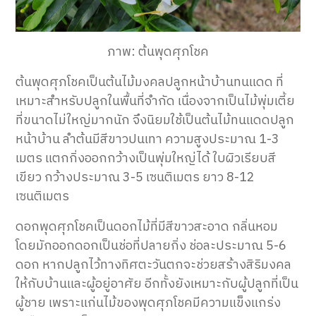
ภาพ: ต้นพุดศุภโชค
ต้นพุดศุภโชคเป็นต้นไม้มงคลปลูกหน้าบ้านทนแดด ที่
เหมาะสำหรับปลูกในพื้นที่จำกัด เนื่องจากเป็นไม้พุ่มเตี้ย
ที่ขนาดไม่ใหญ่มากนัก จึงนิยมใช้เป็นต้นไม้ทนแดดปลูก
หน้าบ้าน ลำต้นมีสีขาวปนเทา ความสูงประมาณ 1-3
เมตร แตกกิ่งออกกว้างเป็นพุ่มใหญ่ได้ ใบผิวเรียบสี
เขียว กว้างประมาณ 3-5 เซนติเมตร ยาว 8-12
เซนติเมตร
ดอกพุดศุภโชคเป็นดอกไม้ที่มีสีขาวสะอาด กลิ่นหอม
โดยมักออกดอกเป็นช่อที่ปลายกิ่ง ช่อละประมาณ 5-6
ดอก หากปลูกไว้ทางทิศตะวันตกจะช่วยสร้างสิริมงคล
ให้กับบ้านและผู้อยู่อาศัย อีกทั้งยังเหมาะกับผู้ปลูกที่เป็น
ผู้ชาย เพราะแก่นไม้ของพุดศุภโชคมีความแข็งแกร่ง