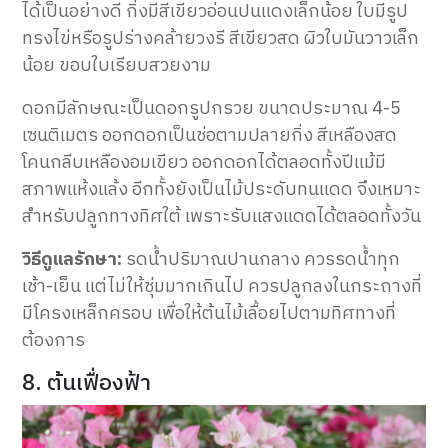
ได้เป็นอย่างดี กิ่งมีสีเขียวอ่อนปนแดงเล็กน้อย ใบมีรูป
ทรงไข่หรือรูปร่างคล้ายวงรี สีเขียวสด ผิวใบมันวาวเล็ก
น้อย ขอบใบเรียบสวยงาม
ดอกมีลักษณะเป็นดอกรูปกรวย ขนาดประมาณ 4-5
เซนติเมตร ออกดอกเป็นช่อตามปลายกิ่ง สีเหลืองสด
โคนกลีบเหลืองอมเขียว ออกดอกได้ตลอดทั้งปีแม้มี
สภาพแห้งแล้ง อีกทั้งยังเป็นไม้ประดับทนแดด จึงเหมาะ
สำหรับปลูกทางทิศใต้ เพราะรับแสงแดดได้ตลอดทั้งวัน
วิธีดูแลรักษา:
รดน้ำปริมาณปานกลาง ควรรดน้ำทุก
เช้า-เย็น แต่ไม่ให้ชุ่มมากเกินไป ควรปลูกลงในกระถางที่
มีโครงเหล็กครอบ เพื่อให้ต้นไม้เลื้อยไปตามทิศทางที่
ต้องการ
8. ต้นเฟื่องฟ้า