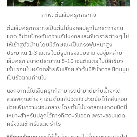
ภาพ: ต้นเล็บครุฑกระทง
ต้นเล็บครุฑกระทงเป็นต้นไม้มงคลปลูกในกระถางทน
แดด ที่ช่วยป้องกันความอัปมงคลและอันตรายต่าง ๆ ไม่
ให้เข้าสู่ตัวบ้าน โดยมีลักษณะเป็นทรงพุ่มหนาสูง
ประมาณ 1-3 เมตร ใบมีรูปทรงสวยงาม งองุ้มคล้าย
เล็บครุฑ ขนาดประมาณ 8-10 เซนติเมตร ใบมีสีเขียว
เข้ม ขอบใบหยักคล้ายฟันเลื่อย ลำต้นมีสีน้ำตาล มีตุ่มนูน
เป็นข้อตามก้านใบ
นอกจากนี้ใบเล็บครุฑก็สามารถนำมาต้มกับน้ำจะได้
สรรพคุณต่าง ๆ เช่น ดื่มแก้ปวดหัว ปวดข้อ ให้กลิ่นหอม
ช่วยเพิ่มความผ่อนคลาย โดยต้นไม้มงคลทนแดดชนิดนี้
เหมาะสำหรับปลูกไว้ทางทิศตะวันออก เพราะชอบแดด
ครึ่งวันเช้าหรือแดดรำไร