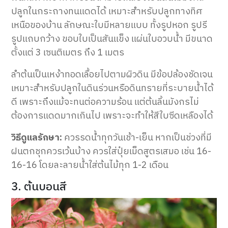
ปลูกในกระถางทนแดดได้ เหมาะสำหรับปลูกทางทิศ
เหนือของบ้าน ลักษณะใบมีหลายแบบ ทั้งรูปหอก รูปรี
รูปแถบกว้าง ขอบใบเป็นสันแข็ง แผ่นใบอวบน้ำ มีขนาด
ตั้งแต่ 3 เซนติเมตร ถึง 1 เมตร
ลำต้นเป็นเหง้าทอดเลื้อยไปตามผิวดิน มีข้อปล้องชัดเจน
เหมาะสำหรับปลูกในดินร่วนหรือดินทรายที่ระบายน้ำได้
ดี เพราะถึงแม้จะทนต่อความร้อน แต่ต้นลิ้นมังกรไม่
ต้องการแดดมากเกินไป เพราะจะทำให้สีใบซีดเหลืองได้
วิธีดูแลรักษา:
ควรรดน้ำทุกวันเช้า-เย็น หากเป็นช่วงที่มี
ฝนตกชุกควรเว้นบ้าง ควรใส่ปุ๋ยเม็ดสูตรเสมอ เช่น 16-
16-16 โดยละลายน้ำใส่ต้นไม้ทุก 1-2 เดือน
3. ต้นบอนสี