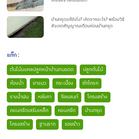
โครงสร้างคอนกรีต?
บ้านทรุดแก้ยังไง? เกิดจากอะไร? พร้อมวิธี
สังเกตสัญญาณเตือนก่อนบ้านทรุด
แท็ก :
ต้นไม้มงคลปลูกหน้าบ้านทนแดด
ปลูกต้นไม้
ห้องน้ำ
ยาแนว
กระเบื้อง
ชักโครก
รางน้ำฝน
หลังคา
ซีลแลนท์
โครงสร้าง
คอนกรีตเสริมเหล็ก
คอนกรีต
บ้านทรุด
โครงสร้าง
ฐานราก
รอยร้าว