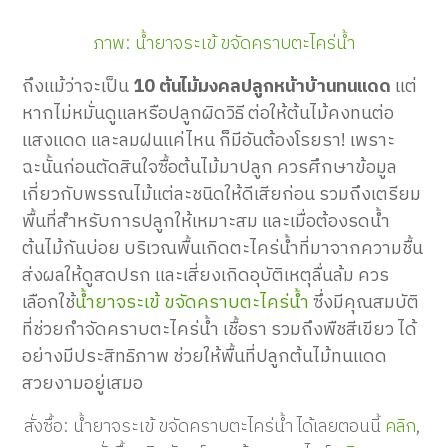
ภาพ: น้ำยาจระเข้ ขจัดคราบตะไคร่น้ำ
ถึ
งแม้ว่าจะเป็น
10 ต้นไม้มงคลปลูกหน้าบ้านทนแดด
แต่
หากไม่
หมั่นดูแล
หรือปลูกผิดวิธี ต่อให้
ต้นไม้
คงทนต่อ
แสงแดด และลมฝนแค่ไหน ก็มี
อัน
ต้องโรยรา! เพราะ
ฉะนั้น
ก่อน
ตัดสินใจซื้อต้นไม้มาปลูก ควรศึกษาข้อมูล
เกี่ยวกับพรรณไม้แต่ละชนิดให้ดีเสียก่อน รวมถึงเตรียม
พื้นที่สำหรับการปลูกให้เหมาะสม
และเมื่อต้องรดน้ำ
ต้นไม้กันบ่อย
บริเวณพื้นเกิดตะไคร่น้ำที่มาจากความชื้น
ส่งผลให้ดูสดปรก และเสี่ยงเกิดอุบัติเหตุลื่นล้ม
ควร
เลือกใช้
น้ำยาจระเข้ ขจัดคราบตะไคร่น้ำ
ซึ่ง
มีคุณสมบัติ
ที่ช่วยกำจัดคราบตะไคร่น้ำ เชื้อรา
รวมถึงพืชสีเขียว
ได้
อย่างมีประสิทธิภาพ
ช่วยให้พื้นที่ปลูกต้นไม้ทนแดด
สวยงามอยู่เสมอ
สั่งซื้อ
:
น้ำยาจระเข้
ขจัดคราบตะไคร่น้ำ
ได้เลยตอนนี้
คลิก
,