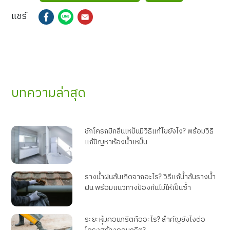
แชร์
บทความล่าสุด
ชักโครกมีกลิ่นเหม็นมีวิธีแก้ไขยังไง? พร้อมวิธี
แก้ปัญหาห้องน้ำเหม็น
รางน้ำฝนล้นเกิดจากอะไร? วิธีแก้น้ำล้นรางน้ำ
ฝน พร้อมแนวทางป้องกันไม่ให้เป็นซ้ำ
ระยะหุ้มคอนกรีตคืออะไร? สำคัญยังไงต่อ