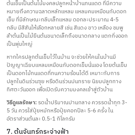
ต้นเข็มเป็นต้นไม้มงคลปลูกหน้าบ้านทนแดด ที่มีความ
หมายถึงความฉลาดหลักแหลม แหลมคมเหมือนกับดอก
เข็ม ที่มีลักษณะกลีบเล็กแหลม ดอกละประมาณ 4-5
กลีบ มีสีสันให้เลือกหลายสี เช่น สีแดง ขาว เหลือง ชมพู
ลำต้นเป็นไม้ยืนต้นขนาดเล็กถึงขนาดกลาง แตกกิ่งออก
เป็นพุ่มใหญ่
หากใครปลูกต้นเข็มไว้ในบ้าน จะช่วยให้คนในบ้านมี
ปัญญาเฉียบแหลมเหมือนกับดอกเข็มนั่นเอง โดยต้นเข็ม
เป็นดอกไม้ทนแดดที่ทนความร้อนได้ดี เหมาะกับการ
ปลูกในดินร่วนซุย หรือดินร่วนปนทราย นิยมปลูกทาง
ทิศตะวันออก เพื่อเปิดรับความมงคลเข้าสู่ตัวบ้าน
วิธีดูแลรักษา:
รดน้ำปริมาณปานกลาง
ควรรดน้ำทุก 3-
5 วัน ควรใส่ปุ๋ยหมักหรือปุ๋ยคอกปีละ 5-6 ครั้ง ใน
อัตราส่วนต้นละ 0.5-1 กิโลกรัม
7. ต้นจันทร์กระจ่างฟ้า