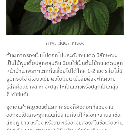
ภาพ: ต้นผกากรอง
ต้นผกากรองเป็นไม้ดอกไม้ประดับทนแดด มีลักษณะ
เป็นไม้พุ่มเตี้ยปลูกคลุมดิน นิยมใช้เป็นต้นไม้ทนแดดปลูก
หน้าบ้าน เพราะแตกกิ่งเลื้อยไปได้ไกล 1-2 เมตร ใบไม้มี
รูปทรงไข่ สีเขียวเข้ม ผิวใบมีขน เมื่อสัมผัสจะให้ความ
รู้สึกค่อนข้างสาก จะปลูกให้เป็นแถวหรือปลูกเป็นกลุ่ม
ก็ได้เช่นกัน
จุดเด่นสำคัญของต้นผกากรองก็คือดอกที่สวยงาม
ออกช่อเป็นกระจุกแน่นที่ปลายกิ่ง มีให้เลือกหลายสี เช่น
สีชมพู ขาว เหลือง หรือส้ม หรืออาจมีสองสีในช่อเดียวกัน