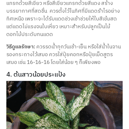
แทรกด้วยสีเขียว หรือสีเขียวแทรกด้วยสีแดง สร้าง
บรรยากาศที่สดชื่น ควรตั้งไว้ในทิศที่มีแดดรำไรอย่าง
ทิศเหนือ เพราะจะได้รับแดดช่วงเช้าช่วยให้ใบสีเข้มสด
แต่แดดไม่แรงจนใบเหี่ยว เหมาะสำหรับปลูกเป็นไม้
ดอกไม้ประดับทนแดด
วิธีดูแลรักษา:
ควรรดน้ำทุกวันเช้า-เย็น หรือใส่น้ำในจาน
รองกระถางไว้เสมอ ควรใส่ปุ๋ยคอกหรือปุ๋ยเม็ดสูตร
เสมอ เช่น 16-16-16 โดยใส่น้อย ๆ ก็เพียงพอ
4. ต้นสาวน้อยประแป้ง