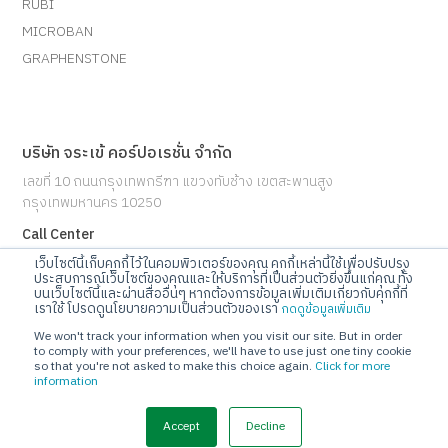
RUBI
MICROBAN
GRAPHENSTONE
บริษัท จระเข้ คอร์ปอเรชั่น จำกัด
เลขที่ 10 ถนนกรุงเทพกรีฑา แขวงทับช้าง เขตสะพานสูง
กรุงเทพมหานคร 10250
Call Center
โทร 02-720-1112
เว็บไซต์นี้เก็บคุกกี้ไว้ในคอมพิวเตอร์ของคุณ คุกกี้เหล่านี้ใช้เพื่อปรับปรุง
ประสบการณ์เว็บไซต์ของคุณและให้บริการที่เป็นส่วนตัวยิ่งขึ้นแก่คุณ ทั้ง
บนเว็บไซต์นี้และผ่านสื่ออื่นๆ หากต้องการข้อมูลเพิ่มเติมเกี่ยวกับคุกกี้ที่
E-mail
เราใช้ โปรดดูนโยบายความเป็นส่วนตัวของเรา
กดดูข้อมูลเพิ่มเติม
info@jorakay.co.th
We won't track your information when you visit our site. But in order
to comply with your preferences, we'll have to use just one tiny cookie
so that you're not asked to make this choice again.
Click for more
Social
information
Accept
Decline