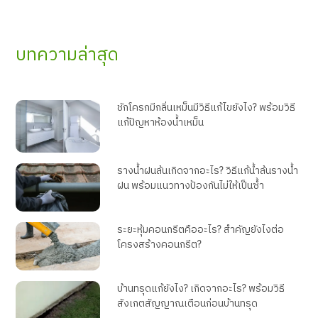
บทความล่าสุด
ชักโครกมีกลิ่นเหม็นมีวิธีแก้ไขยังไง? พร้อมวิธี
แก้ปัญหาห้องน้ำเหม็น
รางน้ำฝนล้นเกิดจากอะไร? วิธีแก้น้ำล้นรางน้ำ
ฝน พร้อมแนวทางป้องกันไม่ให้เป็นซ้ำ
ระยะหุ้มคอนกรีตคืออะไร? สำคัญยังไงต่อ
โครงสร้างคอนกรีต?
บ้านทรุดแก้ยังไง? เกิดจากอะไร? พร้อมวิธี
สังเกตสัญญาณเตือนก่อนบ้านทรุด