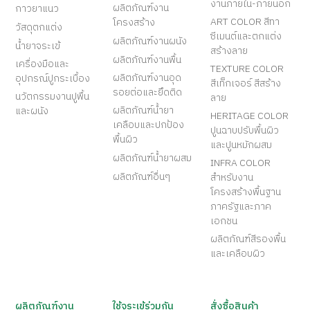
งานภายใน-ภายนอก
ผลิตภัณฑ์งาน
กาวยาแนว
ART COLOR สีทา
โครงสร้าง
วัสดุตกแต่ง
ซีเมนต์และตกแต่ง
ผลิตภัณฑ์งานผนัง
น้ำยาจระเข้
สร้างลาย
ผลิตภัณฑ์งานพื้น
เครื่องมือและ
TEXTURE COLOR
ผลิตภัณฑ์งานอุด
อุปกรณ์ปูกระเบื้อง
สีเท็กเจอร์ สีสร้าง
รอยต่อและยึดติด
นวัตกรรมงานปูพื้น
ลาย
ผลิตภัณฑ์น้ำยา
และผนัง
HERITAGE COLOR
เคลือบและปกป้อง
ปูนฉาบปรับพื้นผิว
พื้นผิว
และปูนหมักผสม
ผลิตภัณฑ์น้ำยาผสม
INFRA COLOR
ผลิตภัณฑ์อื่นๆ
สำหรับงาน
โครงสร้างพื้นฐาน
ภาครัฐและภาค
เอกชน
ผลิตภัณฑ์สีรองพื้น
และเคลือบผิว
ผลิตภัณฑ์งาน
ใช้จระเข้ร่วมกัน
สั่งซื้อสินค้า