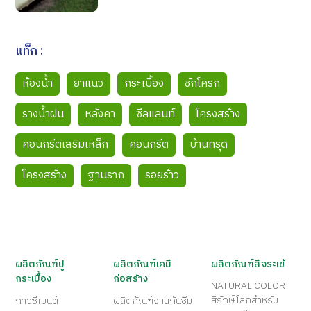
แท็ก :
ห้องน้ำ
ยาแนว
กระเบื้อง
ชักโครก
รางน้ำฝน
หลังคา
ซีลแลนท์
โครงสร้าง
คอนกรีตเสริมเหล็ก
คอนกรีต
บ้านทรุด
โครงสร้าง
ฐานราก
รอยร้าว
ผลิตภัณฑ์ปู
ผลิตภัณฑ์เคมี
ผลิตภัณฑ์สีจระเข้
กระเบื้อง
ก่อสร้าง
NATURAL COLOR
สีรักษ์โลกสำหรับ
กาวซีเมนต์
ผลิตภัณฑ์งานกันซึม