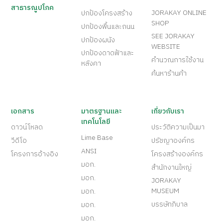
สาธารณูปโภค
JORAKAY ONLINE
ปกป้องโครงสร้าง
SHOP
ปกป้องพื้นและถนน
SEE JORAKAY
ปกป้องผนัง
WEBSITE
ปกป้องดาดฟ้าและ
คำนวณการใช้งาน
หลังคา
ค้นหาร้านค้า
เอกสาร
มาตรฐานและ
เกี่ยวกับเรา
เทคโนโลยี
ดาวน์โหลด
ประวัติความเป็นมา
Lime Base
วีดีโอ
ปรัชญาองค์กร
ANSI
โครงการอ้างอิง
โครงสร้างองค์กร
มอก.
สำนักงานใหญ่
มอก.
JORAKAY
MUSEUM
มอก.
บรรษัทภิบาล
มอก.
มอก.