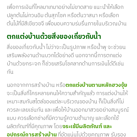
เพื่อการเงินที่ไหลมาเทมาอย่างไม่ขาดสาย แนะนำให้เลือก
ปลูกต้นไผ่กวนอิม ต้นสุภโชค หรือต้นวาสนา หรือเลือก
ต้นไม้ที่มีสีเขียวขจี เพื่อมอบความร่มรื่นภายในบริเวณบ้าน
ตกแต่งบ้านด้วยสิ่งของเกี่ยวกับน้ำ
สิ่งของเกี่ยวกับน้ำ ไม่ว่าจะเป็นรูปภาพ หรือน้ำพุ จะช่วยน
เสริมพลังงานด้านบวกได้อย่างดี นอกจากนี้การตกแต่ง
บ้านด้วยกระจก ก็ช่วยเสริมโชคลาภด้านการเงินได้ดีเช่น
กัน
นอกจากการสร้างบ้าน หรือ
ตกแต่งบ้านตามหลักฮวงจุ้ย
จะเป็นสิ่งที่ใครหลายคนให้ความสำคัญแล้ว การแต่งบ้านให้
เหมาะสมกับสไตล์ของแต่ละบริเวณของบ้าน ก็เป็นสิ่งที่ไม่
ควรละเลยเช่นกัน และเพื่อให้บ้านออกมาสวยอย่างสมบูรณ์
แบบ ควรเลือกช่างที่มีความรู้ความชำนาญ และเลือกใช้
ผลิตภัณฑ์ที่มีคุณภาพ โดย
จระเข้มีผลิตภัณฑ์ และ
อุปกรณ์การสร้างบ้าน
ที่อัดแน่นไปด้วยคุณภาพ รับรอง