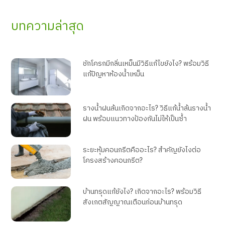
บทความล่าสุด
ชักโครกมีกลิ่นเหม็นมีวิธีแก้ไขยังไง? พร้อมวิธี
แก้ปัญหาห้องน้ำเหม็น
รางน้ำฝนล้นเกิดจากอะไร? วิธีแก้น้ำล้นรางน้ำ
ฝน พร้อมแนวทางป้องกันไม่ให้เป็นซ้ำ
ระยะหุ้มคอนกรีตคืออะไร? สำคัญยังไงต่อ
โครงสร้างคอนกรีต?
บ้านทรุดแก้ยังไง? เกิดจากอะไร? พร้อมวิธี
สังเกตสัญญาณเตือนก่อนบ้านทรุด