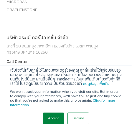
MICROBAN
GRAPHENSTONE
บริษัท จระเข้ คอร์ปอเรชั่น จำกัด
เลขที่ 10 ถนนกรุงเทพกรีฑา แขวงทับช้าง เขตสะพานสูง
กรุงเทพมหานคร 10250
Call Center
โทร 02-720-1112
เว็บไซต์นี้เก็บคุกกี้ไว้ในคอมพิวเตอร์ของคุณ คุกกี้เหล่านี้ใช้เพื่อปรับปรุง
ประสบการณ์เว็บไซต์ของคุณและให้บริการที่เป็นส่วนตัวยิ่งขึ้นแก่คุณ ทั้ง
บนเว็บไซต์นี้และผ่านสื่ออื่นๆ หากต้องการข้อมูลเพิ่มเติมเกี่ยวกับคุกกี้ที่
E-mail
เราใช้ โปรดดูนโยบายความเป็นส่วนตัวของเรา
กดดูข้อมูลเพิ่มเติม
info@jorakay.co.th
We won't track your information when you visit our site. But in order
to comply with your preferences, we'll have to use just one tiny cookie
so that you're not asked to make this choice again.
Click for more
Social
information
Accept
Decline
© Copyrights 2023 Jorakay Corporation Company Limited.
All