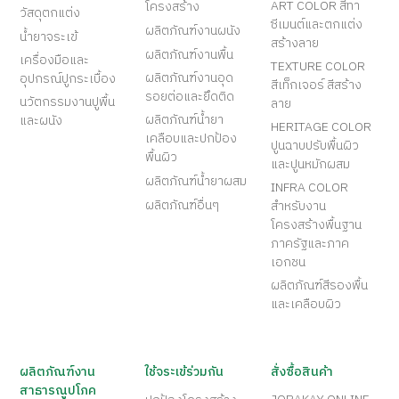
ART COLOR สีทา
โครงสร้าง
วัสดุตกแต่ง
ซีเมนต์และตกแต่ง
ผลิตภัณฑ์งานผนัง
น้ำยาจระเข้
สร้างลาย
ผลิตภัณฑ์งานพื้น
เครื่องมือและ
TEXTURE COLOR
ผลิตภัณฑ์งานอุด
อุปกรณ์ปูกระเบื้อง
สีเท็กเจอร์ สีสร้าง
รอยต่อและยึดติด
นวัตกรรมงานปูพื้น
ลาย
ผลิตภัณฑ์น้ำยา
และผนัง
HERITAGE COLOR
เคลือบและปกป้อง
ปูนฉาบปรับพื้นผิว
พื้นผิว
และปูนหมักผสม
ผลิตภัณฑ์น้ำยาผสม
INFRA COLOR
ผลิตภัณฑ์อื่นๆ
สำหรับงาน
โครงสร้างพื้นฐาน
ภาครัฐและภาค
เอกชน
ผลิตภัณฑ์สีรองพื้น
และเคลือบผิว
ผลิตภัณฑ์งาน
ใช้จระเข้ร่วมกัน
สั่งซื้อสินค้า
สาธารณูปโภค