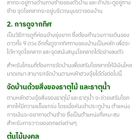
ลาภจะอยู่ทางด้านทางซ้ายของตัวบ้าน และถ้าประตูอยู่ทาง
ซ้าย จุดโชคลาภจะอยู่บริเวณมุมขวาของบ้าน
2. การดูจากทิศ
เป็นวิธีการดูที่ค่อนข้างยุ่งยาก ซึ่งต้องคำนวนการเดินของ
ดาวทั้ง 9 ดวง อีกทั้งดูจากทิศทางของบ้านเป็นหลัก เพื่อจะ
ได้หาจุดโชคลาภ และจุดสนับสนุนโชคลาภได้อย่างลงตัว
สำหรับใครมที่ต้องการจัดบ้านเพื่อเสริมโชคลาภให้มีเงินไหล
มาดเทมา สามารถจัดบ้านตามหลักฮวงจุ้ยได้ดังต่อไปนี้
จัดบ้านด้วยสิ่งของธาตุไม้ และธาตุน้ำ
ตามหลักฮวงจุ้ยสิ่งของธาตุไม้ และธาตุน้ำ จะช่วยเสริมโชค
ลาภให้มีความแข็งแกร่ง โดยเมื่อหันเข้าประตูบ้าน ตำแหน่ง
การเงินจะอยาทางด้านซ้าย ซึ่งเป็นตำแหน่งที่เหมะสม
สำหรับการวาวของตกแต่งต่างๆ
ต้นไม้มงคล