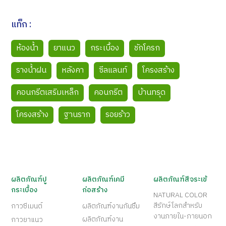
แท็ก :
ห้องน้ำ
ยาแนว
กระเบื้อง
ชักโครก
รางน้ำฝน
หลังคา
ซีลแลนท์
โครงสร้าง
คอนกรีตเสริมเหล็ก
คอนกรีต
บ้านทรุด
โครงสร้าง
ฐานราก
รอยร้าว
ผลิตภัณฑ์ปู
ผลิตภัณฑ์เคมี
ผลิตภัณฑ์สีจระเข้
กระเบื้อง
ก่อสร้าง
NATURAL COLOR
สีรักษ์โลกสำหรับ
กาวซีเมนต์
ผลิตภัณฑ์งานกันซึม
งานภายใน-ภายนอก
ผลิตภัณฑ์งาน
กาวยาแนว