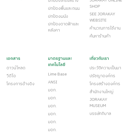
JORAKAY ONLINE
ปกป้องโครงสร้าง
SHOP
ปกป้องพื้นและถนน
SEE JORAKAY
ปกป้องผนัง
WEBSITE
ปกป้องดาดฟ้าและ
คำนวณการใช้งาน
หลังคา
ค้นหาร้านค้า
เอกสาร
มาตรฐานและ
เกี่ยวกับเรา
เทคโนโลยี
ดาวน์โหลด
ประวัติความเป็นมา
Lime Base
วีดีโอ
ปรัชญาองค์กร
ANSI
โครงการอ้างอิง
โครงสร้างองค์กร
มอก.
สำนักงานใหญ่
มอก.
JORAKAY
MUSEUM
มอก.
บรรษัทภิบาล
มอก.
มอก.
มอก.