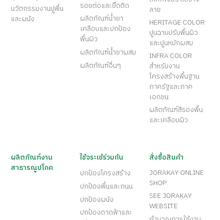
รอยต่อและยึดติด
นวัตกรรมงานปูพื้น
ลาย
ผลิตภัณฑ์น้ำยา
และผนัง
HERITAGE COLOR
เคลือบและปกป้อง
ปูนฉาบปรับพื้นผิว
พื้นผิว
และปูนหมักผสม
ผลิตภัณฑ์น้ำยาผสม
INFRA COLOR
ผลิตภัณฑ์อื่นๆ
สำหรับงาน
โครงสร้างพื้นฐาน
ภาครัฐและภาค
เอกชน
ผลิตภัณฑ์สีรองพื้น
และเคลือบผิว
ผลิตภัณฑ์งาน
ใช้จระเข้ร่วมกัน
สั่งซื้อสินค้า
สาธารณูปโภค
JORAKAY ONLINE
ปกป้องโครงสร้าง
SHOP
ปกป้องพื้นและถนน
SEE JORAKAY
ปกป้องผนัง
WEBSITE
ปกป้องดาดฟ้าและ
คำนวณการใช้งาน