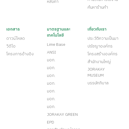
หลังคา
ค้นหาร้านค้า
เอกสาร
มาตรฐานและ
เกี่ยวกับเรา
เทคโนโลยี
ดาวน์โหลด
ประวัติความเป็นมา
Lime Base
วีดีโอ
ปรัชญาองค์กร
ANSI
โครงการอ้างอิง
โครงสร้างองค์กร
มอก.
สำนักงานใหญ่
มอก.
JORAKAY
MUSEUM
มอก.
บรรษัทภิบาล
มอก.
มอก.
มอก.
มอก.
JORAKAY GREEN
EPD