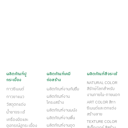
ผลิตภัณฑ์ปู
ผลิตภัณฑ์เคมี
ผลิตภัณฑ์สีจระเข้
กระเบื้อง
ก่อสร้าง
NATURAL COLOR
สีรักษ์โลกสำหรับ
กาวซีเมนต์
ผลิตภัณฑ์งานกันซึม
งานภายใน-ภายนอก
ผลิตภัณฑ์งาน
กาวยาแนว
ART COLOR สีทา
โครงสร้าง
วัสดุตกแต่ง
ซีเมนต์และตกแต่ง
ผลิตภัณฑ์งานผนัง
น้ำยาจระเข้
สร้างลาย
ผลิตภัณฑ์งานพื้น
เครื่องมือและ
TEXTURE COLOR
ผลิตภัณฑ์งานอุด
อุปกรณ์ปูกระเบื้อง
สีเท็กเจอร์ สีสร้าง