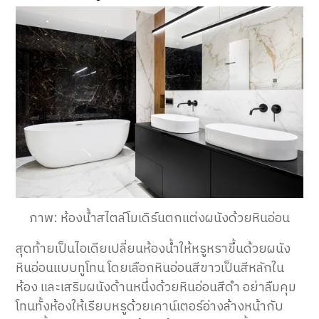
ภาพ: ห้องน้ำสไตล์โมเดิร์นตกแต่งผนังด้วยหินอ่อน
สุดท้ายเป็นไอเดียเปลี่ยนห้องน้ำให้หรูหราขึ้นด้วยผนัง
หินอ่อนแบบทูโทน โดยเลือกหินอ่อนสีขาวเป็นสีหลักใน
ห้อง และเสริมผนังด้านหนึ่งด้วยหินอ่อนสีดำ อย่าลืมคุม
โทนทั้งห้องให้เรียบหรูด้วยเคาน์เตอร์อ่างล้างหน้ากับ