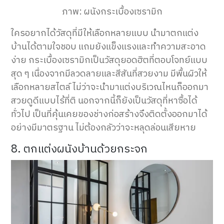
ภาพ: ผนังกระเบื้องเซรามิก
ใครอยากได้วัสดุที่มีให้เลือกหลายแบบ นำมาตกแต่ง
บ้านได้ตามใจชอบ แถมยังแข็งแรงและทำความสะอาด
ง่าย กระเบื้องเซรามิก
เป็น
วัสดุยอดฮิตที่ตอบโจทย์แบบ
สุด ๆ
เนื่องจากมีลวดลายและสีสันที่สวยงาม มี
พื้นผิวให้
เลือกหลายสไตล์
ไม่ว่าจะนำมาแต่งบริเวณไหนก็ออกมา
สวยดูดีแบบไร้ที่ติ
นอกจากนี้ก็ยังเป็นวัสดุที่หาซื้อได้
ทั่วไป เป็นที่คุ้นเคยของช่างก่อสร้างจึงติดตั้งออกมาได้
อย่างมีมาตรฐาน ไม่ต้องกลัวว่าจะหลุดล่อนเสียหาย
8. ตกแต่งผนังบ้านด้วยกระจก