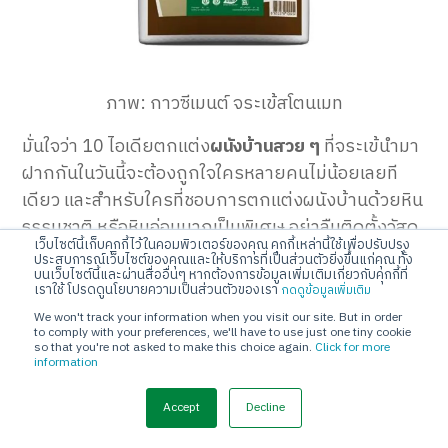
ภาพ: กาวซีเมนต์ จระเข้สโตนเมท
มั่นใจว่า 10 ไอเดียตกแต่ง
ผนังบ้านสวย ๆ
ที่จระเข้นำมา
ฝากกันในวันนี้จะต้องถูกใจใครหลายคนไม่น้อยเลยที
เดียว และสำหรับใครที่ชอบการตกแต่งผนังบ้านด้วยหิน
ธรรมชาติ หรือหินอ่อนมากเป็นพิเศษ อย่าลืมติดตั้งวัสดุ
เว็บไซต์นี้เก็บคุกกี้ไว้ในคอมพิวเตอร์ของคุณ คุกกี้เหล่านี้ใช้เพื่อปรับปรุง
เหล่านี้ด้วยผลิตภัณฑ์คุณภาพอย่างกาวซีเมนต์ จระเข้ส
ประสบการณ์เว็บไซต์ของคุณและให้บริการที่เป็นส่วนตัวยิ่งขึ้นแก่คุณ ทั้ง
บนเว็บไซต์นี้และผ่านสื่ออื่นๆ หากต้องการข้อมูลเพิ่มเติมเกี่ยวกับคุกกี้ที่
โตนเมท ซึ่งเป็นกาวซีเมนต์ที่มาพร้อมนวัตกรรม WCAC
เราใช้ โปรดดูนโยบายความเป็นส่วนตัวของเรา
กดดูข้อมูลเพิ่มเติม
Technology ซึ่งช่วยลดการเกิดคราบขาวที่มักเกิดขึ้น
We won't track your information when you visit our site. But in order
บนพื้นผิว เนื้อกาวสีขาวเนียน ช่วยให้หินธรรมชาติและหิน
to comply with your preferences, we'll have to use just one tiny cookie
so that you're not asked to make this choice again.
Click for more
อ่อนสวยสดใสมากยิ่งขึ้น แม้จะเป็นหินแผ่นใหญ่ก็ติดทน
information
เหนียวแน่น ใช้ได้ทั้งภายในและภายนอก รวมถึงพื้นที่ที่มี
Accept
Decline
ความชื้นสูง เพื่อให้ทุกคนมั่นใจได้ว่าผนังสวย ๆ ของทุก
ห้องจะยังคงสวยงาม คงทน อยู่คู่กับครอบครัวไปอย่าง