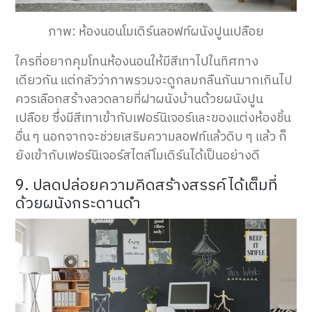
ภาพ: ห้องนอนโมเดิร์นลอฟท์ผนังปูนเปลือย
ใครที่อยากคุมโทนห้องนอนให้มีสีเทาไปในทิศทาง
เดียวกัน แต่กลัวว่าภาพรวมจะดูกลมกลืนกันมากเกินไป
ควรเลือกสร้างลวดลายที่ฝาผนังบ้านด้วยผนังปูน
เปลือย ซึ่งมีสีเทาเข้ากับเฟอร์นิเจอร์และของแต่งห้องชิ้น
อื่น ๆ นอกจากจะช่วยเสริมความลอฟท์แล้วดิบ ๆ แล้ว ก็
ยังเข้ากับเฟอร์นิเจอร์สไตล์โมเดิร์นได้เป็นอย่างดี
9. ปลดปล่อยความคิดสร้างสรรค์ได้เต็มที่
ด้วยผนังกระดานดำ