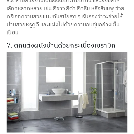
ลวดลายสวยงามเป็นธรรมชาติไม่ซ้ำกัน และยังมีสีให้
เลือกหลากหลาย เช่น สีขาว สีดำ สีครีม หรือสีชมพู ช่วย
ครีเอทความสวย
แบบ
ทันสมัยสุด ๆ รับรองว่าจะ
ช่วยให้
บ้านสวยหรูดูดี และแฝงไปด้วยความอบอุ่น
อย่างเต็ม
เปี่ยม
7. ตกแต่งผนังบ้านด้วยกระเบื้องเซรามิก