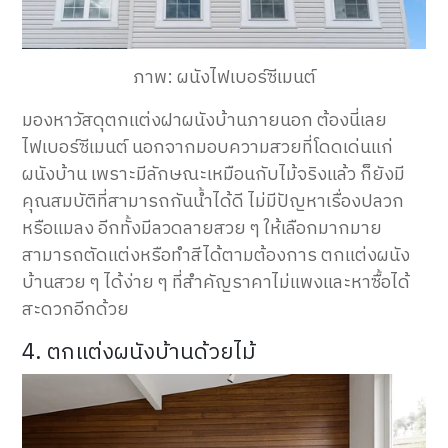
ภาพ: ผนังไฟเบอร์ซีเมนต์
มองหาวัสดุตกแต่งฝาผนังบ้านภายนอก ต้องนี่เลย
ไฟเบอร์ซีเมนต์
นอกจากมอบความสวยที่โดดเด่นแก่
ผนังบ้าน
เพราะมีลักษณะเหมือนกับไม้จริง
แล้ว
ก็ยัง
มี
คุณสมบัติที่สามารถกันน้ำได้ดี
ไม่มีปัญหาเรื่องปลวก
หรือแมลง
อีกทั้งมีลวดลาย
สวย ๆ
ให้เลือกมากมาย
สามารถตัดแต่งหรือทำสีได้ตามต้องการ ตกแต่งผนัง
บ้านสวย ๆ ได้ง่าย ๆ
ที่สำคัญราคาไม่แพง
และหาซื้อได้
สะดวก
อีกด้วย
4. ตกแต่งผนังบ้านด้วยไม้