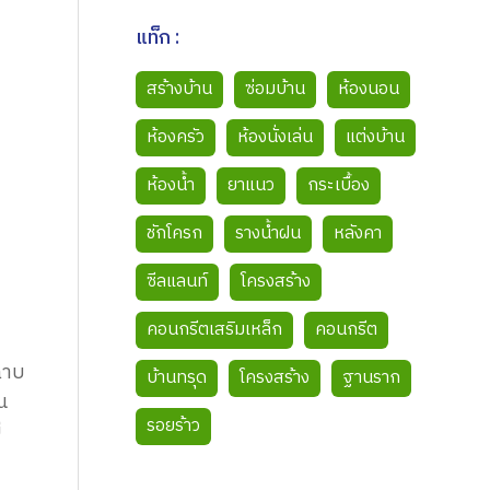
แท็ก :
สร้างบ้าน
ซ่อมบ้าน
ห้องนอน
ห้องครัว
ห้องนั่งเล่น
แต่งบ้าน
ห้องน้ำ
ยาแนว
กระเบื้อง
ชักโครก
รางน้ำฝน
หลังคา
ซีลแลนท์
โครงสร้าง
คอนกรีตเสริมเหล็ก
คอนกรีต
 ฉาบ
บ้านทรุด
โครงสร้าง
ฐานราก
น
รอยร้าว
ี