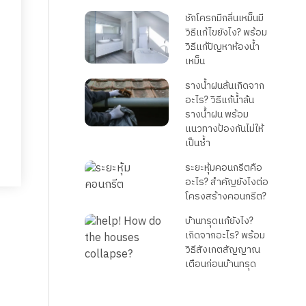
ชักโครกมีกลิ่นเหม็นมี
วิธีแก้ไขยังไง? พร้อม
วิธีแก้ปัญหาห้องน้ำ
เหม็น
รางน้ำฝนล้นเกิดจาก
อะไร? วิธีแก้น้ำล้น
รางน้ำฝน พร้อม
แนวทางป้องกันไม่ให้
เป็นซ้ำ
ระยะหุ้มคอนกรีตคือ
อะไร? สำคัญยังไงต่อ
โครงสร้างคอนกรีต?
บ้านทรุดแก้ยังไง?
เกิดจากอะไร? พร้อม
วิธีสังเกตสัญญาณ
เตือนก่อนบ้านทรุด