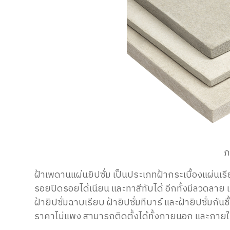
ภ
ฝ้าเพดานแผ่นยิปซั่ม
เป็นประเภท
ฝ้ากระเบื้องแผ่นเร
รอยปิดรอยได้เนียน และ
ทาสีทับได้
อีกทั้งมีลวดลาย
ฝ้ายิปซั่มฉาบเรียบ ฝ้ายิปซั่มทีบาร์ และฝ้ายิปซั่มกัน
ราคาไม่แพง สามารถ
ติดตั้งได้
ทั้ง
ภายนอก และภาย