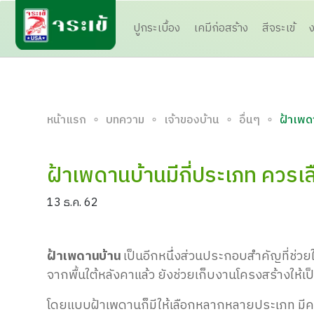
ปูกระเบื้อง
เคมีก่อสร้าง
สีจระเข้
∘
∘
∘
∘
หน้าแรก
บทความ
เจ้าของบ้าน
อื่นๆ
ฝ้าเพด
ฝ้าเพดานบ้านมีกี่ประเภท ควรเ
13 ธ.ค. 62
ฝ้าเพดานบ้าน
เป็น
อีกหนึ่ง
ส่วนประกอบ
สำคัญที่
ช่วย
จากพื้นใต้หลังคาแล้ว ยังช่วยเก็บงานโครงสร้าง
ให้เป
โดยแบบฝ้าเพดานก็มี
ให้เลือกหลากหลายประเภท มี