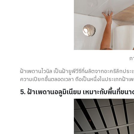
ภ
ฝ้าเพดานไวนิล
เป็นฝ้ายูพีวีซี
ที่ผลิตจาก
อะคริลิกประเภ
ความเปียกชื้นตลอดเวลา ถือเป็นหนึ่งในประเภทฝ้าเพ
5. ฝ้าเพดานอลูมิเนียม เหมาะกับพื้นที่ขน