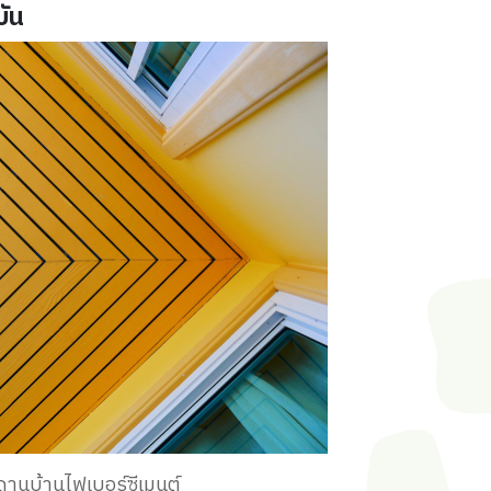
บัน
านบ้านไฟเบอร์ซีเมนต์