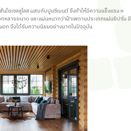
้นใยเซลลูโลส ผสมกับปูนซีเมนต์ จึงทำให้มี
ความแข็งแรง
ห
เลือกหลายขนาด และแผ่นหนา
กว่าฝ้าเพดานประเภทแผ่นยิปซั่ม อ
นอก จึงได้รับความนิยมอย่างมากในปัจจุบัน