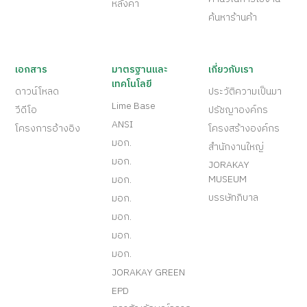
หลังคา
ค้นหาร้านค้า
เอกสาร
มาตรฐานและ
เกี่ยวกับเรา
เทคโนโลยี
ดาวน์โหลด
ประวัติความเป็นมา
Lime Base
วีดีโอ
ปรัชญาองค์กร
ANSI
โครงการอ้างอิง
โครงสร้างองค์กร
มอก.
สำนักงานใหญ่
มอก.
JORAKAY
MUSEUM
มอก.
บรรษัทภิบาล
มอก.
มอก.
มอก.
มอก.
JORAKAY GREEN
EPD