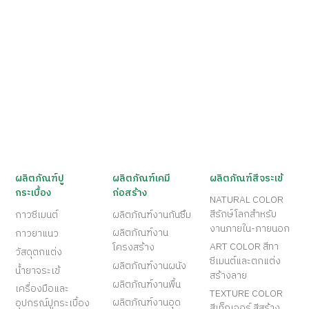
ผลิตภัณฑ์ปู
ผลิตภัณฑ์เคมี
ผลิตภัณฑ์สีจระเข้
กระเบื้อง
ก่อสร้าง
NATURAL COLOR
สีรักษ์โลกสำหรับ
กาวซีเมนต์
ผลิตภัณฑ์งานกันซึม
งานภายใน-ภายนอก
ผลิตภัณฑ์งาน
กาวยาแนว
ART COLOR สีทา
โครงสร้าง
วัสดุตกแต่ง
ซีเมนต์และตกแต่ง
ผลิตภัณฑ์งานผนัง
น้ำยาจระเข้
สร้างลาย
ผลิตภัณฑ์งานพื้น
เครื่องมือและ
TEXTURE COLOR
ผลิตภัณฑ์งานอุด
อุปกรณ์ปูกระเบื้อง
สีเท็กเจอร์ สีสร้าง