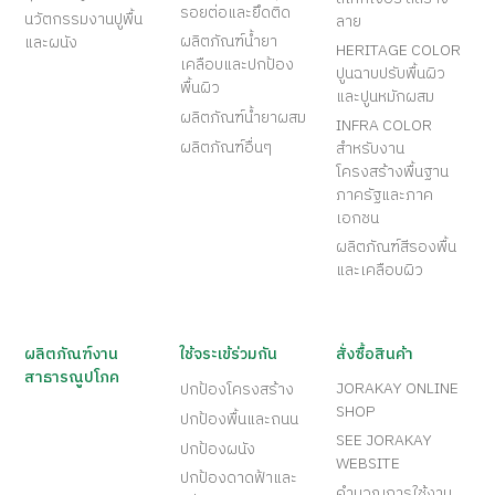
รอยต่อและยึดติด
นวัตกรรมงานปูพื้น
ลาย
ผลิตภัณฑ์น้ำยา
และผนัง
HERITAGE COLOR
เคลือบและปกป้อง
ปูนฉาบปรับพื้นผิว
พื้นผิว
และปูนหมักผสม
ผลิตภัณฑ์น้ำยาผสม
INFRA COLOR
ผลิตภัณฑ์อื่นๆ
สำหรับงาน
โครงสร้างพื้นฐาน
ภาครัฐและภาค
เอกชน
ผลิตภัณฑ์สีรองพื้น
และเคลือบผิว
ผลิตภัณฑ์งาน
ใช้จระเข้ร่วมกัน
สั่งซื้อสินค้า
สาธารณูปโภค
JORAKAY ONLINE
ปกป้องโครงสร้าง
SHOP
ปกป้องพื้นและถนน
SEE JORAKAY
ปกป้องผนัง
WEBSITE
ปกป้องดาดฟ้าและ
คำนวณการใช้งาน