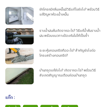
ชักโครกมีกลิ่นเหม็นมีวิธีแก้ไขยังไง? พร้อมวิธี
แก้ปัญหาห้องน้ำเหม็น
รางน้ำฝนล้นเกิดจากอะไร? วิธีแก้น้ำล้นรางน้ำ
ฝน พร้อมแนวทางป้องกันไม่ให้เป็นซ้ำ
ระยะหุ้มคอนกรีตคืออะไร? สำคัญยังไงต่อ
โครงสร้างคอนกรีต?
บ้านทรุดแก้ยังไง? เกิดจากอะไร? พร้อมวิธี
สังเกตสัญญาณเตือนก่อนบ้านทรุด
แท็ก :