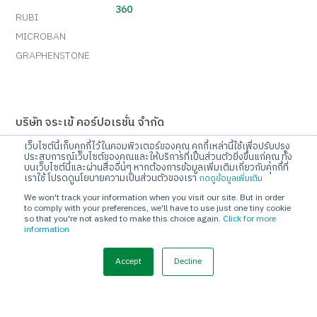
360
RUBI
MICROBAN
GRAPHENSTONE
บริษัท จระเข้ คอร์ปอเรชั่น จำกัด
เลขที่ 10 ถนนกรุงเทพกรีฑา แขวงทับช้าง เขตสะพานสูง
เว็บไซต์นี้เก็บคุกกี้ไว้ในคอมพิวเตอร์ของคุณ คุกกี้เหล่านี้ใช้เพื่อปรับปรุง
ประสบการณ์เว็บไซต์ของคุณและให้บริการที่เป็นส่วนตัวยิ่งขึ้นแก่คุณ ทั้ง
กรุงเทพมหานคร 10250
บนเว็บไซต์นี้และผ่านสื่ออื่นๆ หากต้องการข้อมูลเพิ่มเติมเกี่ยวกับคุกกี้ที่
เราใช้ โปรดดูนโยบายความเป็นส่วนตัวของเรา
กดดูข้อมูลเพิ่มเติม
Call Center
โทร 02-720-1112
We won't track your information when you visit our site. But in order
to comply with your preferences, we'll have to use just one tiny cookie
so that you're not asked to make this choice again.
Click for more
E-mail
information
info@jorakay.co.th
Accept
Decline
Social