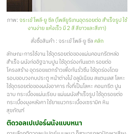
ภาพ:
จระเข้ โพลี-ยู ซีล (โพลียูริเทนอุดรอยต่อ สำเร็จรูป ใช้
งานง่าย แห้งเร็ว มี 2 สี สีขาวและสีเทา)
สั่งซื้อสินค้า
:
จระเข้
โพลี
-
ยู
ซีล
คลิก
ลักษณะการใช้งาน ใช้อุดรอยต่อของแผ่นคอนกรีตหล่อ
สำเร็จ ผนังก่ออิฐฉาบปูน ใช้อุดร่องกันแตก รอยต่อ
โครงสร้าง อุดรอยแตกร้าวเพื่อกันรั่วซึม ใช้อุดร่องโดย
รอบขอบวงกบประตู หน้าต่างไม้ อลูมิเนียม สแตนเลส โลหะ
ใช้อุดรอยต่อของผนังอาคาร ทั้งที่เป็นโลหะ คอนกรีต ปูน
ฉาบ กระเบื้องแผ่นเรียบ แผ่นผนังสำเร็จรูป ใช้อุดรอยต่อ
กระเบื้องมุงหลังคา ใช้ยาแนวกระเบื้องเซรามิค หิน
สุขภัณฑ์
ติดวอลเปเปอร์ผนังแบบหนา
การเลือกติดวอลเปเปอร์แบบหนา ก็สามารถลดปัญหาเสียง