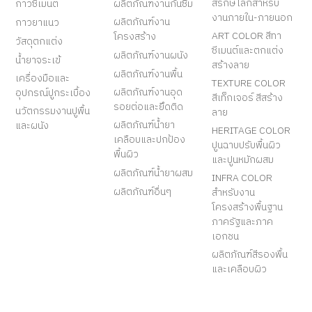
สีรักษ์โลกสำหรับ
กาวซีเมนต์
ผลิตภัณฑ์งานกันซึม
งานภายใน-ภายนอก
ผลิตภัณฑ์งาน
กาวยาแนว
ART COLOR สีทา
โครงสร้าง
วัสดุตกแต่ง
ซีเมนต์และตกแต่ง
ผลิตภัณฑ์งานผนัง
น้ำยาจระเข้
สร้างลาย
ผลิตภัณฑ์งานพื้น
เครื่องมือและ
TEXTURE COLOR
ผลิตภัณฑ์งานอุด
อุปกรณ์ปูกระเบื้อง
สีเท็กเจอร์ สีสร้าง
รอยต่อและยึดติด
นวัตกรรมงานปูพื้น
ลาย
ผลิตภัณฑ์น้ำยา
และผนัง
HERITAGE COLOR
เคลือบและปกป้อง
ปูนฉาบปรับพื้นผิว
พื้นผิว
และปูนหมักผสม
ผลิตภัณฑ์น้ำยาผสม
INFRA COLOR
ผลิตภัณฑ์อื่นๆ
สำหรับงาน
โครงสร้างพื้นฐาน
ภาครัฐและภาค
เอกชน
ผลิตภัณฑ์สีรองพื้น
และเคลือบผิว