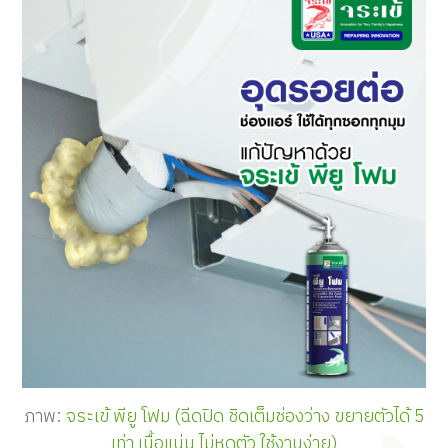
ภาพ:
จระเข้ พียู โฟม (ฉีดปิด ชิดเต็มช่องว่าง ขยายตัวได้ 5
เท่า เนื้อแน่น ไม่หดตัว ใช้งานง่าย)