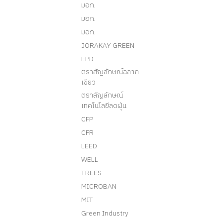
มอก.
มอก.
มอก.
JORAKAY GREEN
EPD
ตราสัญลักษณ์ฉลาก
เขียว
ตราสัญลักษณ์
เทคโนโลยีลดฝุ่น
CFP
CFR
LEED
WELL
TREES
MICROBAN
MIT
Green Industry