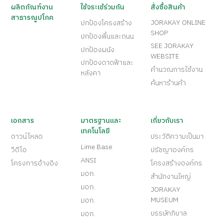
ผลิตภัณฑ์งาน
ใช้จระเข้ร่วมกัน
สั่งซื้อสินค้า
สาธารณูปโภค
JORAKAY ONLINE
ปกป้องโครงสร้าง
SHOP
ปกป้องพื้นและถนน
SEE JORAKAY
ปกป้องผนัง
WEBSITE
ปกป้องดาดฟ้าและ
คำนวณการใช้งาน
หลังคา
ค้นหาร้านค้า
เอกสาร
มาตรฐานและ
เกี่ยวกับเรา
เทคโนโลยี
ดาวน์โหลด
ประวัติความเป็นมา
Lime Base
วีดีโอ
ปรัชญาองค์กร
ANSI
โครงการอ้างอิง
โครงสร้างองค์กร
มอก.
สำนักงานใหญ่
มอก.
JORAKAY
MUSEUM
มอก.
บรรษัทภิบาล
มอก.