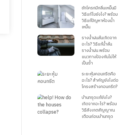
ชักโครกมีกลิ่นเหม็นมี
วิธีแก้ไขยังไง? พร้อม
วิธีแก้ปัญหาห้องน้ำ
เหม็น
รางน้ำฝนล้นเกิดจาก
อะไร? วิธีแก้น้ำล้น
รางน้ำฝน พร้อม
แนวทางป้องกันไม่ให้
เป็นซ้ำ
ระยะหุ้มคอนกรีตคือ
อะไร? สำคัญยังไงต่อ
โครงสร้างคอนกรีต?
บ้านทรุดแก้ยังไง?
เกิดจากอะไร? พร้อม
วิธีสังเกตสัญญาณ
เตือนก่อนบ้านทรุด