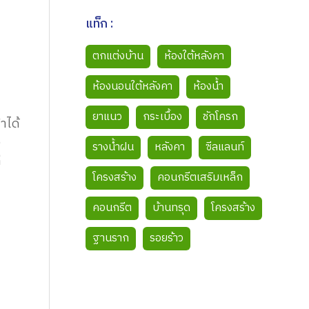
แท็ก :
ตกแต่งบ้าน
ห้องใต้หลังคา
ห้องนอนใต้หลังคา
ห้องน้ำ
ยาแนว
กระเบื้อง
ชักโครก
าได้
ว
รางน้ำฝน
หลังคา
ซีลแลนท์
่
โครงสร้าง
คอนกรีตเสริมเหล็ก
คอนกรีต
บ้านทรุด
โครงสร้าง
ฐานราก
รอยร้าว