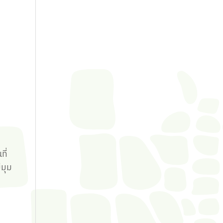
ที่
มุม