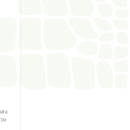
ีแสง
่วย