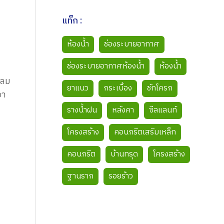
แท็ก :
ห้องน้ำ
ช่องระบายอากาศ
ช่องระบายอากาศห้องน้ำ
ห้องน้ำ
้ลม
ยาแนว
กระเบื้อง
ชักโครก
อา
รางน้ำฝน
หลังคา
ซีลแลนท์
โครงสร้าง
คอนกรีตเสริมเหล็ก
คอนกรีต
บ้านทรุด
โครงสร้าง
ฐานราก
รอยร้าว