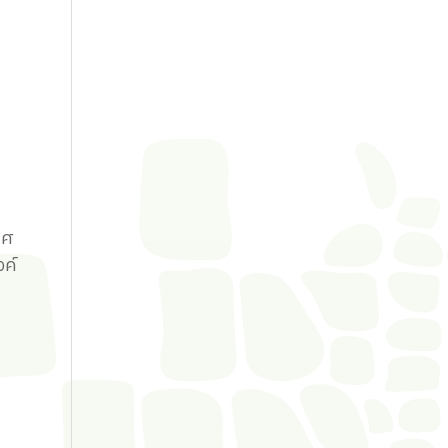
ิศ
งค์