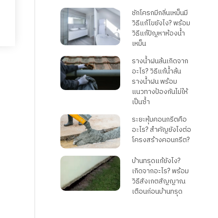
ชักโครกมีกลิ่นเหม็นมี
วิธีแก้ไขยังไง? พร้อม
วิธีแก้ปัญหาห้องน้ำ
เหม็น
รางน้ำฝนล้นเกิดจาก
อะไร? วิธีแก้น้ำล้น
รางน้ำฝน พร้อม
แนวทางป้องกันไม่ให้
เป็นซ้ำ
ระยะหุ้มคอนกรีตคือ
อะไร? สำคัญยังไงต่อ
โครงสร้างคอนกรีต?
บ้านทรุดแก้ยังไง?
เกิดจากอะไร? พร้อม
วิธีสังเกตสัญญาณ
เตือนก่อนบ้านทรุด