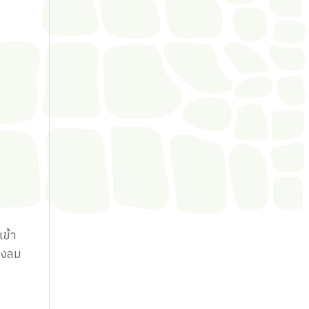
ข้า
างลม