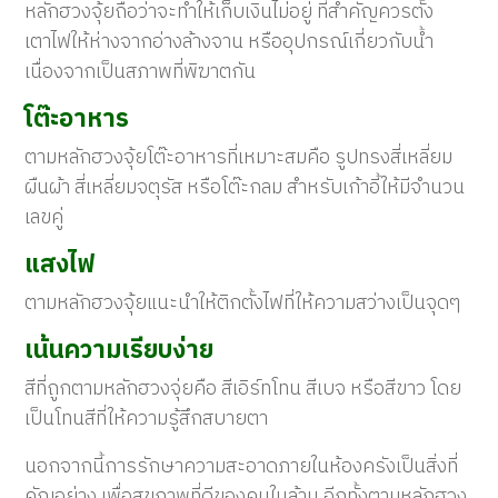
หลักฮวงจุ้ยถือว่าจะทำให้เก็บเงินไม่อยู่ ที่สำคัญควรตั้ง
เตาไฟให้ห่างจากอ่างล้างจาน หรืออุปกรณ์เกี่ยวกับน้ำ
เนื่องจากเป็นสภาพที่พิฆาตกัน
โต๊ะอาหาร
ตามหลักฮวงจุ้ยโต๊ะอาหารที่เหมาะสมคือ รูปทรงสี่เหลี่ยม
ผืนผ้า สี่เหลี่ยมจตุรัส หรือโต๊ะกลม สำหรับเก้าอี้ให้มีจำนวน
เลขคู่
แสงไฟ
ตามหลักฮวงจุ้ยแนะนำให้ติกตั้งไฟที่ให้ความสว่างเป็นจุดๆ
เน้นความเรียบง่าย
สีที่ถูกตามหลักฮวงจุ่ยคือ สีเอิร์ทโทน สีเบจ หรือสีขาว โดย
เป็นโทนสีที่ให้ความรู้สึกสบายตา
นอกจากนี้การรักษาความสะอาดภายในห้องครังเป็นสิ่งที่
คัญอย่าง เพื่อสุขภาพที่ดีของคนในล้าน อีกทั้งตามหลักฮวง