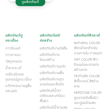
ดูผลิตภัณฑ์
ผลิตภัณฑ์ปู
ผลิตภัณฑ์เคมี
ผลิตภัณฑ์สีจระเข้
กระเบื้อง
ก่อสร้าง
NATURAL COLOR
สีรักษ์โลกสำหรับ
กาวซีเมนต์
ผลิตภัณฑ์งานกันซึม
งานภายใน-ภายนอก
ผลิตภัณฑ์งาน
กาวยาแนว
ART COLOR สีทา
โครงสร้าง
วัสดุตกแต่ง
ซีเมนต์และตกแต่ง
ผลิตภัณฑ์งานผนัง
น้ำยาจระเข้
สร้างลาย
ผลิตภัณฑ์งานพื้น
เครื่องมือและ
TEXTURE COLOR
ผลิตภัณฑ์งานอุด
อุปกรณ์ปูกระเบื้อง
สีเท็กเจอร์ สีสร้าง
รอยต่อและยึดติด
นวัตกรรมงานปูพื้น
ลาย
ผลิตภัณฑ์น้ำยา
และผนัง
HERITAGE COLOR
เคลือบและปกป้อง
ปูนฉาบปรับพื้นผิว
พื้นผิว
และปูนหมักผสม
ผลิตภัณฑ์น้ำยาผสม