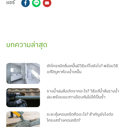
แชร์
บทความล่าสุด
ชักโครกมีกลิ่นเหม็นมีวิธีแก้ไขยังไง? พร้อมวิธี
แก้ปัญหาห้องน้ำเหม็น
รางน้ำฝนล้นเกิดจากอะไร? วิธีแก้น้ำล้นรางน้ำ
ฝน พร้อมแนวทางป้องกันไม่ให้เป็นซ้ำ
ระยะหุ้มคอนกรีตคืออะไร? สำคัญยังไงต่อ
โครงสร้างคอนกรีต?