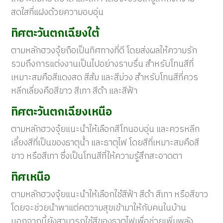
สดใสที่แฝงด้วยความอบอุ่น
ทิศตะวันตกเฉียงใต้
ตามหลักฮวงจุ้ยถือเป็นทิศทางที่ดี โดยส่งผลให้ความรัก
รวมถึงการแต่งงานเป็นไปอย่างราบรื่น สำหรับโทนสีที่
เหมาะสมคือสีแดงสด สีส้ม และสีม่วง สำหรับโทนสีที่ควร
หลีกเลี่ยงคือสีขาว สีเทา สีดำ และสีฟ้า
ทิศตะวันตกเฉียงเหนือ
ตามหลักฮวงจุ้ยแนะนำให้เลือกสีโทนอบอุ่น และควรหลีก
เลี้ยงสีที่เป็นของธาตุน้ำ และธาตุไฟ โดยสีที่เหมาะสมคือสี
ขาว หรือสีเทา ซึ่งเป็นโทนสีที่ให้ความรู้สึกสะอาดตา
ทิศเหนือ
ตามหลักฮวงจุ้ยแนะนำให้เลือกใช้สีฟ้า สีดำ สีเทา หรือสีขาว
โดยจะช่วยนำพาแต่คตวามสุขเข้ามาให้กับคนในบ้าน
นอกจากนี้ยังสามารถใช้สีของธาตุไฟเพื่อช่วยเพิ่มพลัง