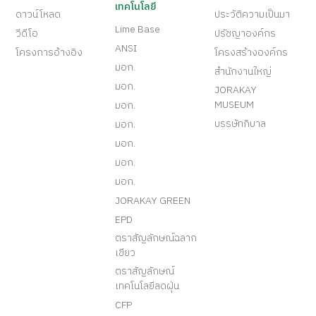
เทคโนโลยี
ดาวน์โหลด
ประวัติความเป็นมา
Lime Base
วีดีโอ
ปรัชญาองค์กร
ANSI
โครงการอ้างอิง
โครงสร้างองค์กร
มอก.
สำนักงานใหญ่
มอก.
JORAKAY
MUSEUM
มอก.
บรรษัทภิบาล
มอก.
มอก.
มอก.
มอก.
JORAKAY GREEN
EPD
ตราสัญลักษณ์ฉลาก
เขียว
ตราสัญลักษณ์
เทคโนโลยีลดฝุ่น
CFP