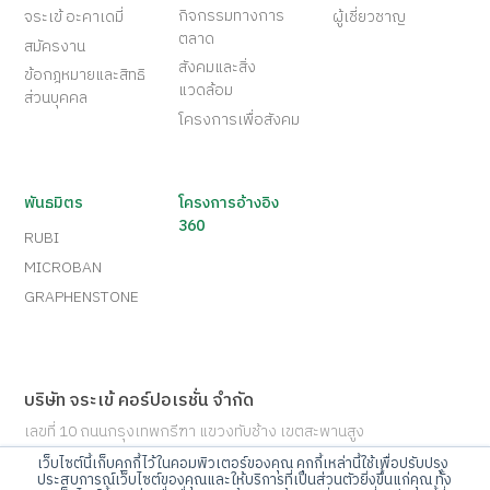
กิจกรรมทางการ
จระเข้ อะคาเดมี่
ผู้เชี่ยวชาญ
ตลาด
สมัครงาน
สังคมและสิ่ง
ข้อกฎหมายและสิทธิ
แวดล้อม
ส่วนบุคคล
โครงการเพื่อสังคม
พันธมิตร
โครงการอ้างอิง
360
RUBI
MICROBAN
GRAPHENSTONE
บริษัท จระเข้ คอร์ปอเรชั่น จำกัด
เลขที่ 10 ถนนกรุงเทพกรีฑา แขวงทับช้าง เขตสะพานสูง
กรุงเทพมหานคร 10250
เว็บไซต์นี้เก็บคุกกี้ไว้ในคอมพิวเตอร์ของคุณ คุกกี้เหล่านี้ใช้เพื่อปรับปรุง
ประสบการณ์เว็บไซต์ของคุณและให้บริการที่เป็นส่วนตัวยิ่งขึ้นแก่คุณ ทั้ง
Call Center