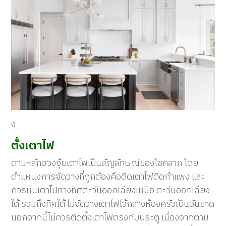
ง
ตั้งเตาไฟ
ตามหลักฮวงจุ้ยเตาไฟเป็นสัญลักษณ์ของโชคลาภ โดย
ตำแหน่งการจัดวางที่ถูกต้องคือติดเตาไฟติดกำแพง และ
ควรหันเตาไปทางทิศตะวันออกเฉียงเหนือ ตะวันออกเฉียง
ใต้ รวมถึงทิศใต้ ไม่จัดวางเตาไฟไว้กลางห้องครัวเป็นอันขาด
นอกจากนี้ไม่ควรติดตั้งเตาไฟตรงกับประตู เนื่องจากตาม