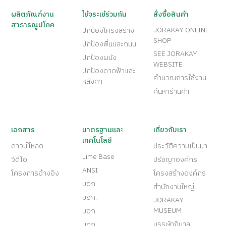
ผลิตภัณฑ์งาน
ใช้จระเข้ร่วมกัน
สั่งซื้อสินค้า
สาธารณูปโภค
JORAKAY ONLINE
ปกป้องโครงสร้าง
SHOP
ปกป้องพื้นและถนน
SEE JORAKAY
ปกป้องผนัง
WEBSITE
ปกป้องดาดฟ้าและ
คำนวณการใช้งาน
หลังคา
ค้นหาร้านค้า
เอกสาร
มาตรฐานและ
เกี่ยวกับเรา
เทคโนโลยี
ดาวน์โหลด
ประวัติความเป็นมา
Lime Base
วีดีโอ
ปรัชญาองค์กร
ANSI
โครงการอ้างอิง
โครงสร้างองค์กร
มอก.
สำนักงานใหญ่
มอก.
JORAKAY
MUSEUM
มอก.
บรรษัทภิบาล
มอก.