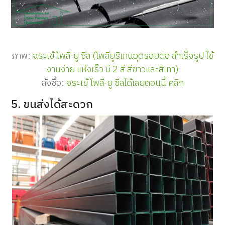
ภาพ:
จระเข้ โพลี-ยู ซีล (โพลียูริเทนอุดรอยต่อ สำเร็จรูป ใช้
งานง่าย แห้งเร็ว มี 2 สี สีขาวและสีเทา)
สั่งซื้อ:
จระเข้ โพลี-ยู ซีลได้เลยตอนนี้ คลิก
5. ขนส่งได้สะดวก