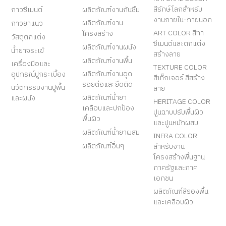
สีรักษ์โลกสำหรับ
กาวซีเมนต์
ผลิตภัณฑ์งานกันซึม
งานภายใน-ภายนอก
ผลิตภัณฑ์งาน
กาวยาแนว
ART COLOR สีทา
โครงสร้าง
วัสดุตกแต่ง
ซีเมนต์และตกแต่ง
ผลิตภัณฑ์งานผนัง
น้ำยาจระเข้
สร้างลาย
ผลิตภัณฑ์งานพื้น
เครื่องมือและ
TEXTURE COLOR
ผลิตภัณฑ์งานอุด
อุปกรณ์ปูกระเบื้อง
สีเท็กเจอร์ สีสร้าง
รอยต่อและยึดติด
นวัตกรรมงานปูพื้น
ลาย
ผลิตภัณฑ์น้ำยา
และผนัง
HERITAGE COLOR
เคลือบและปกป้อง
ปูนฉาบปรับพื้นผิว
พื้นผิว
และปูนหมักผสม
ผลิตภัณฑ์น้ำยาผสม
INFRA COLOR
ผลิตภัณฑ์อื่นๆ
สำหรับงาน
โครงสร้างพื้นฐาน
ภาครัฐและภาค
เอกชน
ผลิตภัณฑ์สีรองพื้น
และเคลือบผิว