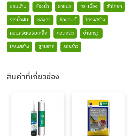
ซ่อมบ้าน
ห้องน้ำ
ยาแนว
กระเบื้อง
ชักโครก
รางน้ำฝน
หลังคา
ซีลแลนท์
โครงสร้าง
คอนกรีตเสริมเหล็ก
คอนกรีต
บ้านทรุด
โครงสร้าง
ฐานราก
รอยร้าว
สินค้า
ที่เกี่ยวข้อง