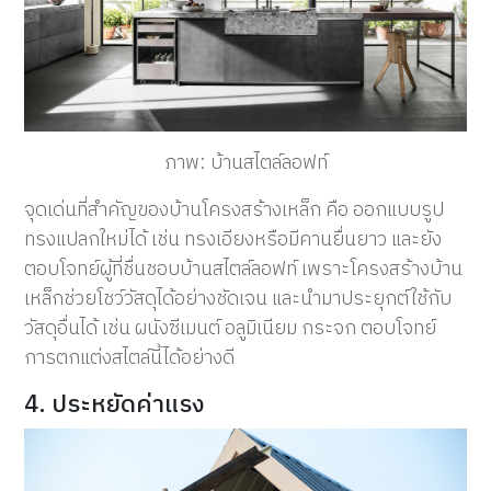
ภาพ: บ้านสไตล์ลอฟท์
จุดเด่นที่สำคัญของบ้านโครงสร้างเหล็ก คือ ออกแบบรูป
ทรงแปลกใหม่ได้ เช่น ทรงเอียงหรือมีคานยื่นยาว และยัง
ตอบโจทย์ผู้ที่ชื่นชอบบ้านสไตล์ลอฟท์ เพราะโครงสร้างบ้าน
เหล็กช่วยโชว์วัสดุได้อย่างชัดเจน และนำมาประยุกต์ใช้กับ
วัสดุอื่นได้ เช่น ผนังซีเมนต์ อลูมิเนียม กระจก ตอบโจทย์
การตกแต่งสไตล์นี้ได้อย่างดี
4. ประหยัดค่าแรง