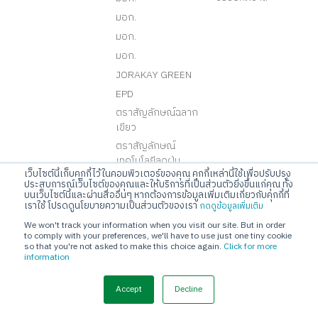
มอก.
มอก.
มอก.
JORAKAY GREEN
EPD
ตราสัญลักษณ์ฉลาก
เขียว
ตราสัญลักษณ์
เทคโนโลยีลดฝุ่น
เว็บไซต์นี้เก็บคุกกี้ไว้ในคอมพิวเตอร์ของคุณ คุกกี้เหล่านี้ใช้เพื่อปรับปรุง
CFP
ประสบการณ์เว็บไซต์ของคุณและให้บริการที่เป็นส่วนตัวยิ่งขึ้นแก่คุณ ทั้ง
บนเว็บไซต์นี้และผ่านสื่ออื่นๆ หากต้องการข้อมูลเพิ่มเติมเกี่ยวกับคุกกี้ที่
CFR
เราใช้ โปรดดูนโยบายความเป็นส่วนตัวของเรา
กดดูข้อมูลเพิ่มเติม
LEED
We won't track your information when you visit our site. But in order
WELL
to comply with your preferences, we'll have to use just one tiny cookie
so that you're not asked to make this choice again.
Click for more
TREES
information
MICROBAN
Accept
Decline
MIT
Green Industry