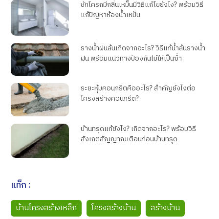
ชักโครกมีกลิ่นเหม็นมีวิธีแก้ไขยังไง? พร้อมวิธี
แก้ปัญหาห้องน้ำเหม็น
รางน้ำฝนล้นเกิดจากอะไร? วิธีแก้น้ำล้นรางน้ำ
ฝน พร้อมแนวทางป้องกันไม่ให้เป็นซ้ำ
ระยะหุ้มคอนกรีตคืออะไร? สำคัญยังไงต่อ
โครงสร้างคอนกรีต?
บ้านทรุดแก้ยังไง? เกิดจากอะไร? พร้อมวิธี
สังเกตสัญญาณเตือนก่อนบ้านทรุด
แท็ก :
บ้านโครงสร้างเหล็ก
โครงสร้างบ้าน
สร้างบ้าน