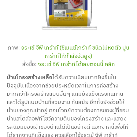
ภาพ:
จระเข้ จีพี เกร้าท์ (ซีเมนต์เกร้าท์ ชนิดไม่หดตัว ปูน
เกร้าท์ให้กําลังอัดสูง)
สั่งซื้อ:
จระเข้ จีพี เกร้าท์ได้เลยตอนนี้ คลิก
บ้านโครงสร้างเหล็ก
ได้รับความนิยม
มากยิ่งขึ้นใน
ปัจจุบัน เนื่องจากช่วย
ประหยัดเวลาในการ
ก่อสร้าง
มากกว่า
โครงสร้างแบบ
อื่น ๆ
แถมยัง
แข็งแรงทนทาน
และ
ได้รูปแบบบ้านที่สวยงาม ทันสมัย อีกทั้งยังช่วยให้
บ้านของคุณน่าอยู่ ตอบโจทย์ความต้องการของผู้ที่ชอบ
บ้านสไตล์
ลอฟท์ โชว์ความดิบของโครงสร้าง และแสดง
รสนิยมของเจ้าของบ้านได้เป็นอย่างดี นอกจากนี้เพื่อให้
ได้รากฐานที่แข็งแรง ควรเลือกใช้จระเข้ จีพี เกร้าท์