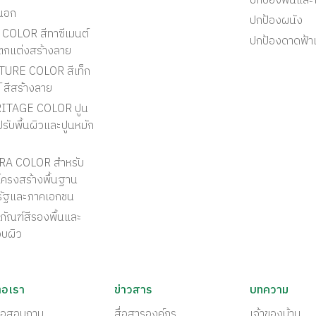
ปกป้องพื้นแล
นอก
ปกป้องผนัง
COLOR สีทาซีเมนต์
ปกป้องดาดฟ้า
ตกแต่งสร้างลาย
TURE COLOR สีเท็ก
์ สีสร้างลาย
ITAGE COLOR ปูน
รับพื้นผิวและปูนหมัก
RA COLOR สำหรับ
ครงสร้างพื้นฐาน
รัฐและภาคเอกชน
ภัณฑ์สีรองพื้นและ
อบผิว
่อเรา
ข่าวสาร
บทความ
ต่อสอบถาม
สื่อสารองค์กร
เจ้าของบ้าน