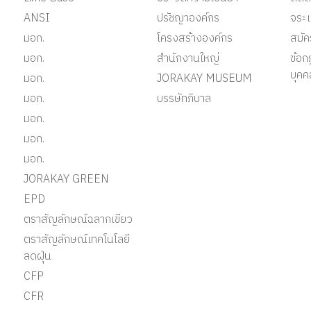
ANSI
ปรัชญาองค์กร
จระเ
มอก.
โครงสร้างองค์กร
สมั
มอก.
สำนักงานใหญ่
ข้อก
บุคค
มอก.
JORAKAY MUSEUM
มอก.
บรรษัทภิบาล
มอก.
มอก.
มอก.
JORAKAY GREEN
EPD
ตราสัญลักษณ์ฉลากเขียว
ตราสัญลักษณ์เทคโนโลยี
ลดฝุ่น
CFP
CFR