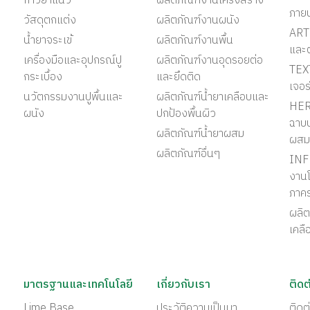
กาวยาแนว
ผลิตภัณฑ์งานโครงสร้าง
ภาย
วัสดุตกแต่ง
ผลิตภัณฑ์งานผนัง
ART 
น้ำยาจระเข้
ผลิตภัณฑ์งานพื้น
และ
เครื่องมือและอุปกรณ์ปู
ผลิตภัณฑ์งานอุดรอยต่อ
TEX
กระเบื้อง
และยึดติด
เจอร
นวัตกรรมงานปูพื้นและ
ผลิตภัณฑ์น้ำยาเคลือบและ
HER
ผนัง
ปกป้องพื้นผิว
ฉาบป
ผลิตภัณฑ์น้ำยาผสม
ผสม
ผลิตภัณฑ์อื่นๆ
INF
งานโ
ภาค
ผลิต
เคลื
มาตรฐานและเทคโนโลยี
เกี่ยวกับเรา
ติดต
Lime Base
ประวัติความเป็นมา
ติด