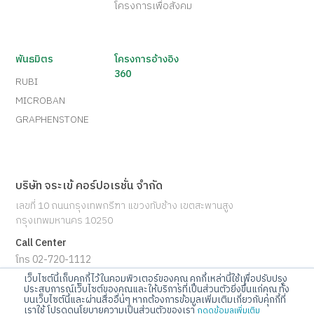
โครงการเพื่อสังคม
พันธมิตร
โครงการอ้างอิง
360
RUBI
MICROBAN
GRAPHENSTONE
บริษัท จระเข้ คอร์ปอเรชั่น จำกัด
เลขที่ 10 ถนนกรุงเทพกรีฑา แขวงทับช้าง เขตสะพานสูง
กรุงเทพมหานคร 10250
Call Center
โทร 02-720-1112
เว็บไซต์นี้เก็บคุกกี้ไว้ในคอมพิวเตอร์ของคุณ คุกกี้เหล่านี้ใช้เพื่อปรับปรุง
ประสบการณ์เว็บไซต์ของคุณและให้บริการที่เป็นส่วนตัวยิ่งขึ้นแก่คุณ ทั้ง
E-mail
บนเว็บไซต์นี้และผ่านสื่ออื่นๆ หากต้องการข้อมูลเพิ่มเติมเกี่ยวกับคุกกี้ที่
info@jorakay.co.th
เราใช้ โปรดดูนโยบายความเป็นส่วนตัวของเรา
กดดูข้อมูลเพิ่มเติม