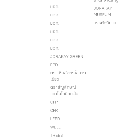
สำนักงานใหญ่
มอก.
JORAKAY
MUSEUM
มอก.
บรรษัทภิบาล
มอก.
มอก.
มอก.
มอก.
JORAKAY GREEN
EPD
ตราสัญลักษณ์ฉลาก
เขียว
ตราสัญลักษณ์
เทคโนโลยีลดฝุ่น
CFP
CFR
LEED
WELL
TREES