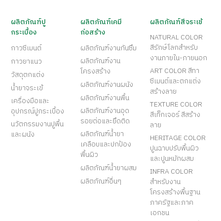
ผลิตภัณฑ์ปู
ผลิตภัณฑ์เคมี
ผลิตภัณฑ์สีจระเข้
กระเบื้อง
ก่อสร้าง
NATURAL COLOR
สีรักษ์โลกสำหรับ
กาวซีเมนต์
ผลิตภัณฑ์งานกันซึม
งานภายใน-ภายนอก
ผลิตภัณฑ์งาน
กาวยาแนว
ART COLOR สีทา
โครงสร้าง
วัสดุตกแต่ง
ซีเมนต์และตกแต่ง
ผลิตภัณฑ์งานผนัง
น้ำยาจระเข้
สร้างลาย
ผลิตภัณฑ์งานพื้น
เครื่องมือและ
TEXTURE COLOR
ผลิตภัณฑ์งานอุด
อุปกรณ์ปูกระเบื้อง
สีเท็กเจอร์ สีสร้าง
รอยต่อและยึดติด
นวัตกรรมงานปูพื้น
ลาย
ผลิตภัณฑ์น้ำยา
และผนัง
HERITAGE COLOR
เคลือบและปกป้อง
ปูนฉาบปรับพื้นผิว
พื้นผิว
และปูนหมักผสม
ผลิตภัณฑ์น้ำยาผสม
INFRA COLOR
ผลิตภัณฑ์อื่นๆ
สำหรับงาน
โครงสร้างพื้นฐาน
ภาครัฐและภาค
เอกชน