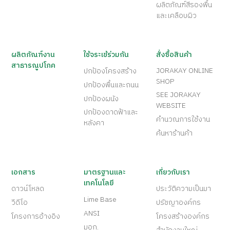
ผลิตภัณฑ์สีรองพื้น
และเคลือบผิว
ผลิตภัณฑ์งาน
ใช้จระเข้ร่วมกัน
สั่งซื้อสินค้า
สาธารณูปโภค
JORAKAY ONLINE
ปกป้องโครงสร้าง
SHOP
ปกป้องพื้นและถนน
SEE JORAKAY
ปกป้องผนัง
WEBSITE
ปกป้องดาดฟ้าและ
คำนวณการใช้งาน
หลังคา
ค้นหาร้านค้า
เอกสาร
มาตรฐานและ
เกี่ยวกับเรา
เทคโนโลยี
ดาวน์โหลด
ประวัติความเป็นมา
Lime Base
วีดีโอ
ปรัชญาองค์กร
ANSI
โครงการอ้างอิง
โครงสร้างองค์กร
มอก.