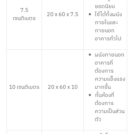
ยอดนิยม
7.5
20 x 60 x 7.5
ใช้ได้ทั้งผนัง
เซนติเมตร
ภายในและ
ภายนอก
อาคารทั่วไป
ผนังภายนอก
อาคารที่
ต้องการ
ความแข็งแรง
10 เซนติเมตร
20 x 60 x 10
มากขึ้น
กั้นห้องที่
ต้องการ
ความเป็นส่วน
ตัว