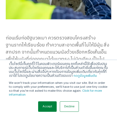
ก่อนเริ่มก่ออิฐมวลเบา ควรตรวจสอบโครงสร้าง
ฐานรากให้เรียบร้อย ทำความสะอาดพื้นที่ไม่ให้มีฝุ่น สิ่ง
สกปรก จากนั้นกำหนดแนวผนังด้วยเชือกหรือเส้นเอ็น
เพื่อให้ผนังที่ก่อออกมาได้แนวตรง ไม่บิดเอียง เป็นไป
เว็บไซต์นี้เก็บคุกกี้ไว้ในคอมพิวเตอร์ของคุณ คุกกี้เหล่านี้ใช้เพื่อปรับปรุง
ตามแบบก่อสร้าง
ประสบการณ์เว็บไซต์ของคุณและให้บริการที่เป็นส่วนตัวยิ่งขึ้นแก่คุณ ทั้ง
บนเว็บไซต์นี้และผ่านสื่ออื่นๆ หากต้องการข้อมูลเพิ่มเติมเกี่ยวกับคุกกี้ที่
เราใช้ โปรดดูนโยบายความเป็นส่วนตัวของเรา
กดดูข้อมูลเพิ่มเติม
We won't track your information when you visit our site. But in order
2. วางอิฐแถวแรกให้ได้ระดับ
to comply with your preferences, we'll have to use just one tiny cookie
so that you're not asked to make this choice again.
Click for more
information
Accept
Decline