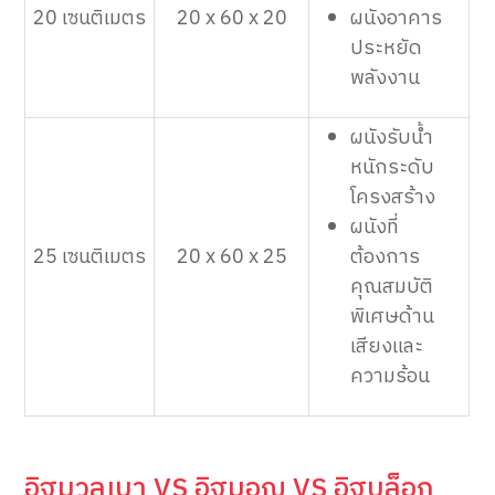
20 เซนติเมตร
20 x 60 x 20
ผนังอาคาร
ประหยัด
พลังงาน
ผนังรับน้ำ
หนักระดับ
โครงสร้าง
ผนังที่
25 เซนติเมตร
20 x 60 x 25
ต้องการ
คุณสมบัติ
พิเศษด้าน
เสียงและ
ความร้อน
อิฐมวลเบา VS อิฐมอญ VS อิฐบล็อก