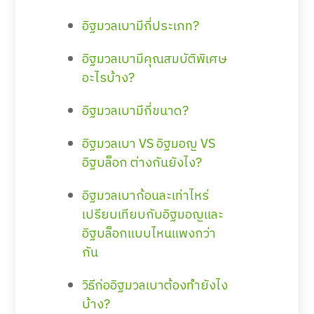
อิฐมวลเบามีกี่ประเภท?
อิฐมวลเบามีคุณสมบัติพิเศษ
อะไรบ้าง?
อิฐมวลเบามีกี่ขนาด?
อิฐมวลเบา VS อิฐมอญ VS
อิฐบล็อก ต่างกันยังไง?
อิฐมวลเบาก้อนละเท่าไหร่
เปรียบเทียบกับอิฐมอญและ
อิฐบล็อกแบบไหนแพงกว่า
กัน
วิธีก่ออิฐมวลเบาต้องทำยังไง
บ้าง?