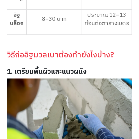
อิฐ
ประมาณ 12–13
8–30 บาท
บล็อก
ก้อนต่อตารางเมตร
วิธีก่ออิฐมวลเบาต้องทำยังไงบ้าง?
1. เตรียมพื้นผิวและแนวผนัง