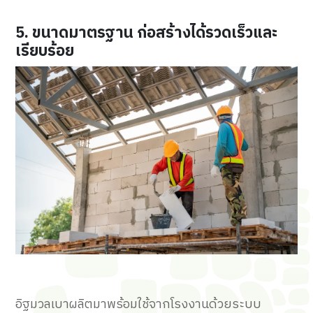
5. ขนาดมาตรฐาน ก่อสร้างได้รวดเร็วและ
เรียบร้อย
อิฐมวลเบาผลิตมาพร้อมใช้จากโรงงานด้วยระบบ