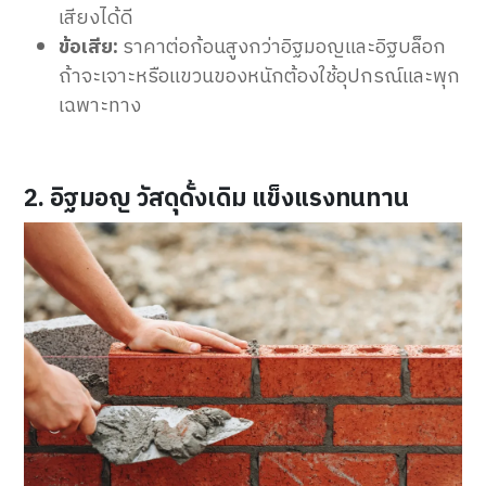
เสียงได้ดี
ข้อเสีย:
ราคาต่อก้อนสูงกว่าอิฐมอญและอิฐบล็อก
ถ้าจะเจาะหรือแขวนของหนักต้องใช้อุปกรณ์และพุก
เฉพาะทาง
2. อิฐมอญ วัสดุดั้งเดิม แข็งแรงทนทาน