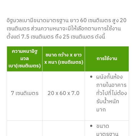
อิฐมวลเบามีขนาดมาตรฐาน ยาว 60 เซนติเมตร สูง 20
เซนติเมตร ส่วนความหนาจะมีให้เลือกตามการใช้งาน
ตั้งแต่ 7.5 เซนติเมตร ถึง 25 เซนติเมตร ดังนี้
ความหนาอิฐ
ขนาด กว้าง x ยาว
มวล
การใช้งาน
x หนา (เซนติเมตร)
เบา
(เซนติเมตร)
ผนังกั้นห้อง
ภายในอาคาร
7 เซนติเมตร
20 x 60 x 7.0
ทั่วไปที่ไม่ต้อง
รับน้ำหนัก
มาก
ขนาด
มาตรฐาน