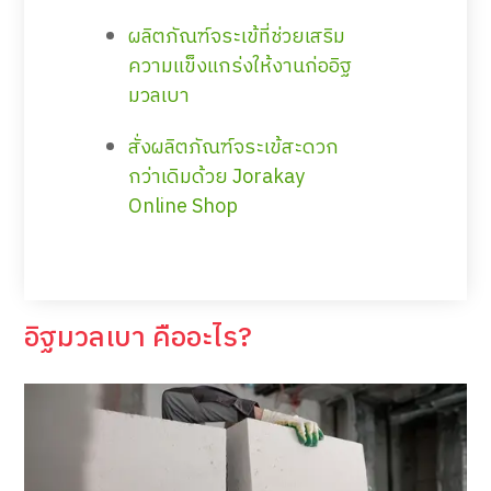
ผลิตภัณฑ์จระเข้ที่ช่วยเสริม
ความแข็งแกร่งให้งานก่ออิฐ
มวลเบา
สั่งผลิตภัณฑ์จระเข้สะดวก
กว่าเดิมด้วย Jorakay
Online Shop
อิฐมวลเบา คืออะไร?