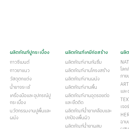
ผลิตภัณฑ์ปูกระเบื้อง
ผลิตภัณฑ์เคมีก่อสร้าง
ผลิต
กาวซีเมนต์
ผลิตภัณฑ์งานกันซึม
NAT
โลก
กาวยาแนว
ผลิตภัณฑ์งานโครงสร้าง
ภาย
วัสดุตกแต่ง
ผลิตภัณฑ์งานผนัง
ART 
น้ำยาจระเข้
ผลิตภัณฑ์งานพื้น
และ
เครื่องมือและอุปกรณ์ปู
ผลิตภัณฑ์งานอุดรอยต่อ
TEX
กระเบื้อง
และยึดติด
เจอร
นวัตกรรมงานปูพื้นและ
ผลิตภัณฑ์น้ำยาเคลือบและ
HER
ผนัง
ปกป้องพื้นผิว
ฉาบป
ผลิตภัณฑ์น้ำยาผสม
ผสม