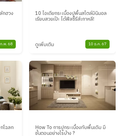
หลักฮวง
10 ไอเดียกระเบื้องปูพื้นสไตล์มินิมอล
เรียบสวยเป๊ะ ได้ฟีลซีรีส์เกาหลี!
ก.พ. 68
ดูเพิ่มเติม
10 ธ.ค. 67
ถูกโฉลก
How To การปูกระเบื้องทับพื้นเดิม มี
ขั้นตอนอย่างไรบ้าง ?