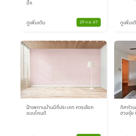
อีก
ดูเพิ่มเติม
29 ก.ย. 67
ดูเพิ่มเต
ฝ้าเพดานบ้านมีกี่ประเภท ควรเลือก
ทิศหัว
แบบไหนดี
ฮวงจุ้ย 