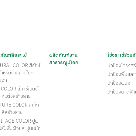
ภัณฑ์สีจระเข้
ผลิตภัณฑ์งาน
ใช้จระเข้ร่วมก
สาธารณูปโภค
URAL COLOR สีรักษ์
ปกป้องโครงสร
สำหรับงานภายใน-
ปกป้องพื้นแล
นอก
ปกป้องผนัง
COLOR สีทาซีเมนต์
ปกป้องดาดฟ้า
ตกแต่งสร้างลาย
TURE COLOR สีเท็ก
์ สีสร้างลาย
ITAGE COLOR ปูน
รับพื้นผิวและปูนหมัก