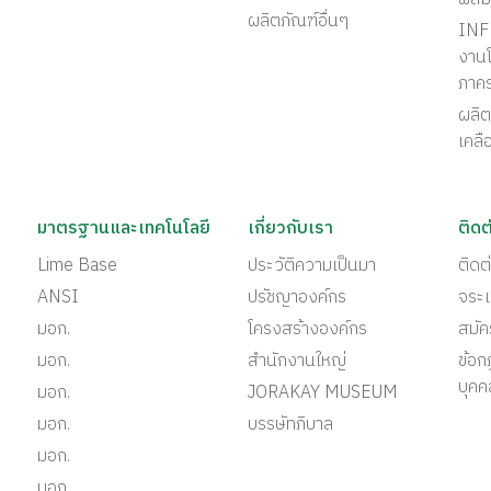
ผลิตภัณฑ์อื่นๆ
INF
งานโ
ภาค
ผลิต
เคลื
มาตรฐานและเทคโนโลยี
เกี่ยวกับเรา
ติดต
Lime Base
ประวัติความเป็นมา
ติด
ANSI
ปรัชญาองค์กร
จระเ
มอก.
โครงสร้างองค์กร
สมั
มอก.
สำนักงานใหญ่
ข้อก
บุคค
มอก.
JORAKAY MUSEUM
มอก.
บรรษัทภิบาล
มอก.
มอก.