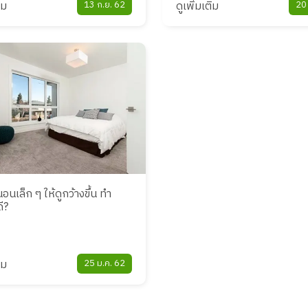
ิม
13 ก.ย. 62
ดูเพิ่มเติม
20
อนเล็ก ๆ ให้ดูกว้างขึ้น ทำ
ี?
ิม
25 ม.ค. 62