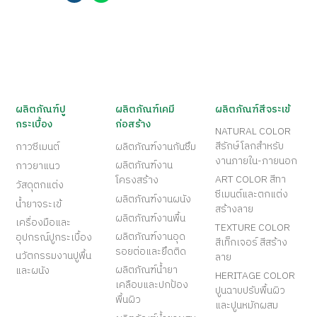
ผลิตภัณฑ์ปู
ผลิตภัณฑ์เคมี
ผลิตภัณฑ์สีจระเข้
กระเบื้อง
ก่อสร้าง
NATURAL COLOR
สีรักษ์โลกสำหรับ
กาวซีเมนต์
ผลิตภัณฑ์งานกันซึม
งานภายใน-ภายนอก
ผลิตภัณฑ์งาน
กาวยาแนว
ART COLOR สีทา
โครงสร้าง
วัสดุตกแต่ง
ซีเมนต์และตกแต่ง
ผลิตภัณฑ์งานผนัง
น้ำยาจระเข้
สร้างลาย
ผลิตภัณฑ์งานพื้น
เครื่องมือและ
TEXTURE COLOR
ผลิตภัณฑ์งานอุด
อุปกรณ์ปูกระเบื้อง
สีเท็กเจอร์ สีสร้าง
รอยต่อและยึดติด
นวัตกรรมงานปูพื้น
ลาย
ผลิตภัณฑ์น้ำยา
และผนัง
HERITAGE COLOR
เคลือบและปกป้อง
ปูนฉาบปรับพื้นผิว
พื้นผิว
และปูนหมักผสม