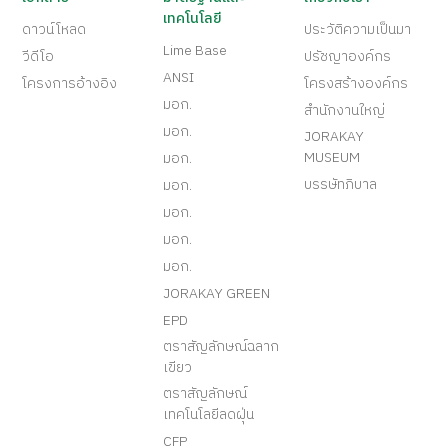
เทคโนโลยี
ดาวน์โหลด
ประวัติความเป็นมา
Lime Base
วีดีโอ
ปรัชญาองค์กร
ANSI
โครงการอ้างอิง
โครงสร้างองค์กร
มอก.
สำนักงานใหญ่
มอก.
JORAKAY
MUSEUM
มอก.
บรรษัทภิบาล
มอก.
มอก.
มอก.
มอก.
JORAKAY GREEN
EPD
ตราสัญลักษณ์ฉลาก
เขียว
ตราสัญลักษณ์
เทคโนโลยีลดฝุ่น
CFP