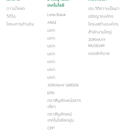
เทคโนโลยี
ดาวน์โหลด
ประวัติความเป็นมา
Lime Base
วีดีโอ
ปรัชญาองค์กร
ANSI
โครงการอ้างอิง
โครงสร้างองค์กร
มอก.
สำนักงานใหญ่
มอก.
JORAKAY
MUSEUM
มอก.
บรรษัทภิบาล
มอก.
มอก.
มอก.
มอก.
JORAKAY GREEN
EPD
ตราสัญลักษณ์ฉลาก
เขียว
ตราสัญลักษณ์
เทคโนโลยีลดฝุ่น
CFP