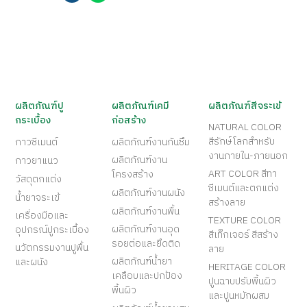
ผลิตภัณฑ์ปู
ผลิตภัณฑ์เคมี
ผลิตภัณฑ์สีจระเข้
กระเบื้อง
ก่อสร้าง
NATURAL COLOR
สีรักษ์โลกสำหรับ
กาวซีเมนต์
ผลิตภัณฑ์งานกันซึม
งานภายใน-ภายนอก
ผลิตภัณฑ์งาน
กาวยาแนว
ART COLOR สีทา
โครงสร้าง
วัสดุตกแต่ง
ซีเมนต์และตกแต่ง
ผลิตภัณฑ์งานผนัง
น้ำยาจระเข้
สร้างลาย
ผลิตภัณฑ์งานพื้น
เครื่องมือและ
TEXTURE COLOR
ผลิตภัณฑ์งานอุด
อุปกรณ์ปูกระเบื้อง
สีเท็กเจอร์ สีสร้าง
รอยต่อและยึดติด
นวัตกรรมงานปูพื้น
ลาย
ผลิตภัณฑ์น้ำยา
และผนัง
HERITAGE COLOR
เคลือบและปกป้อง
ปูนฉาบปรับพื้นผิว
พื้นผิว
และปูนหมักผสม