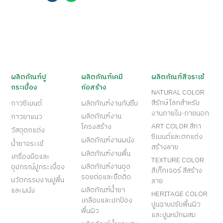
ผลิตภัณฑ์ปู
ผลิตภัณฑ์เคมี
ผลิตภัณฑ์สีจระเข้
กระเบื้อง
ก่อสร้าง
NATURAL COLOR
สีรักษ์โลกสำหรับ
กาวซีเมนต์
ผลิตภัณฑ์งานกันซึม
งานภายใน-ภายนอก
ผลิตภัณฑ์งาน
กาวยาแนว
ART COLOR สีทา
โครงสร้าง
วัสดุตกแต่ง
ซีเมนต์และตกแต่ง
ผลิตภัณฑ์งานผนัง
น้ำยาจระเข้
สร้างลาย
ผลิตภัณฑ์งานพื้น
เครื่องมือและ
TEXTURE COLOR
ผลิตภัณฑ์งานอุด
อุปกรณ์ปูกระเบื้อง
สีเท็กเจอร์ สีสร้าง
รอยต่อและยึดติด
นวัตกรรมงานปูพื้น
ลาย
ผลิตภัณฑ์น้ำยา
และผนัง
HERITAGE COLOR
เคลือบและปกป้อง
ปูนฉาบปรับพื้นผิว
พื้นผิว
และปูนหมักผสม