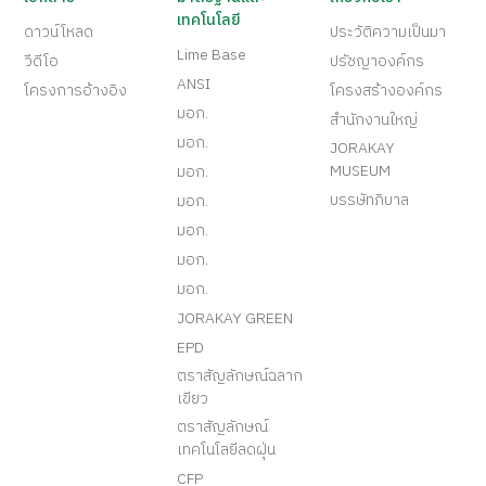
เทคโนโลยี
ดาวน์โหลด
ประวัติความเป็นมา
Lime Base
วีดีโอ
ปรัชญาองค์กร
ANSI
โครงการอ้างอิง
โครงสร้างองค์กร
มอก.
สำนักงานใหญ่
มอก.
JORAKAY
MUSEUM
มอก.
บรรษัทภิบาล
มอก.
มอก.
มอก.
มอก.
JORAKAY GREEN
EPD
ตราสัญลักษณ์ฉลาก
เขียว
ตราสัญลักษณ์
เทคโนโลยีลดฝุ่น
CFP