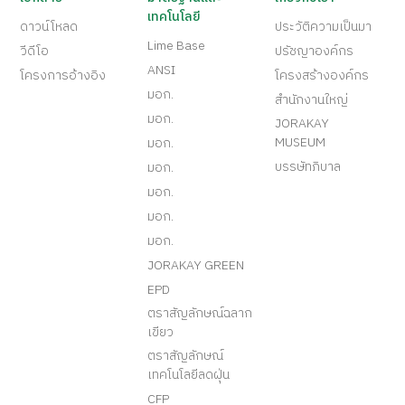
เทคโนโลยี
ดาวน์โหลด
ประวัติความเป็นมา
Lime Base
วีดีโอ
ปรัชญาองค์กร
ANSI
โครงการอ้างอิง
โครงสร้างองค์กร
มอก.
สำนักงานใหญ่
มอก.
JORAKAY
MUSEUM
มอก.
บรรษัทภิบาล
มอก.
มอก.
มอก.
มอก.
JORAKAY GREEN
EPD
ตราสัญลักษณ์ฉลาก
เขียว
ตราสัญลักษณ์
เทคโนโลยีลดฝุ่น
CFP