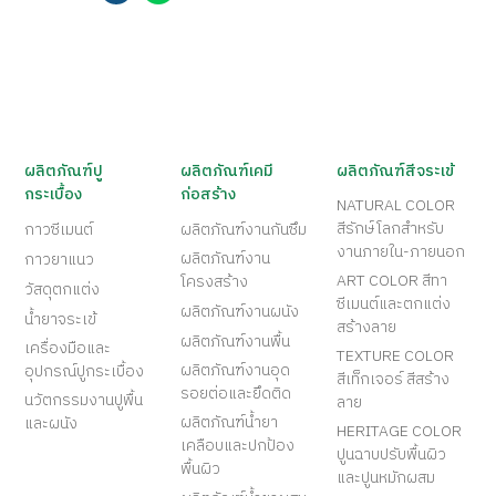
ผลิตภัณฑ์ปู
ผลิตภัณฑ์เคมี
ผลิตภัณฑ์สีจระเข้
กระเบื้อง
ก่อสร้าง
NATURAL COLOR
สีรักษ์โลกสำหรับ
กาวซีเมนต์
ผลิตภัณฑ์งานกันซึม
งานภายใน-ภายนอก
ผลิตภัณฑ์งาน
กาวยาแนว
ART COLOR สีทา
โครงสร้าง
วัสดุตกแต่ง
ซีเมนต์และตกแต่ง
ผลิตภัณฑ์งานผนัง
น้ำยาจระเข้
สร้างลาย
ผลิตภัณฑ์งานพื้น
เครื่องมือและ
TEXTURE COLOR
ผลิตภัณฑ์งานอุด
อุปกรณ์ปูกระเบื้อง
สีเท็กเจอร์ สีสร้าง
รอยต่อและยึดติด
นวัตกรรมงานปูพื้น
ลาย
ผลิตภัณฑ์น้ำยา
และผนัง
HERITAGE COLOR
เคลือบและปกป้อง
ปูนฉาบปรับพื้นผิว
พื้นผิว
และปูนหมักผสม