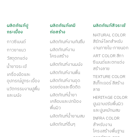
ผลิตภัณฑ์ปู
ผลิตภัณฑ์เคมี
ผลิตภัณฑ์สีจระเข้
กระเบื้อง
ก่อสร้าง
NATURAL COLOR
สีรักษ์โลกสำหรับ
กาวซีเมนต์
ผลิตภัณฑ์งานกันซึม
งานภายใน-ภายนอก
ผลิตภัณฑ์งาน
กาวยาแนว
ART COLOR สีทา
โครงสร้าง
วัสดุตกแต่ง
ซีเมนต์และตกแต่ง
ผลิตภัณฑ์งานผนัง
น้ำยาจระเข้
สร้างลาย
ผลิตภัณฑ์งานพื้น
เครื่องมือและ
TEXTURE COLOR
ผลิตภัณฑ์งานอุด
อุปกรณ์ปูกระเบื้อง
สีเท็กเจอร์ สีสร้าง
รอยต่อและยึดติด
นวัตกรรมงานปูพื้น
ลาย
ผลิตภัณฑ์น้ำยา
และผนัง
HERITAGE COLOR
เคลือบและปกป้อง
ปูนฉาบปรับพื้นผิว
พื้นผิว
และปูนหมักผสม
ผลิตภัณฑ์น้ำยาผสม
INFRA COLOR
ผลิตภัณฑ์อื่นๆ
สำหรับงาน
โครงสร้างพื้นฐาน