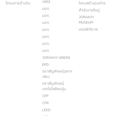
ANSI
โครงการอ้างอิง
โครงสร้างองค์กร
มอก.
สำนักงานใหญ่
มอก.
JORAKAY
MUSEUM
มอก.
บรรษัทภิบาล
มอก.
มอก.
มอก.
มอก.
JORAKAY GREEN
EPD
ตราสัญลักษณ์ฉลาก
เขียว
ตราสัญลักษณ์
เทคโนโลยีลดฝุ่น
CFP
CFR
LEED