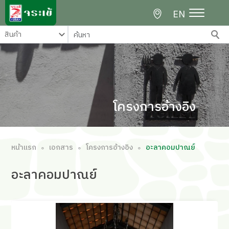
EN
โครงการอ้างอิง
หน้าแรก
เอกสาร
โครงการอ้างอิง
อะลาคอมปาณย์
∘
∘
∘
อะลาคอมปาณย์