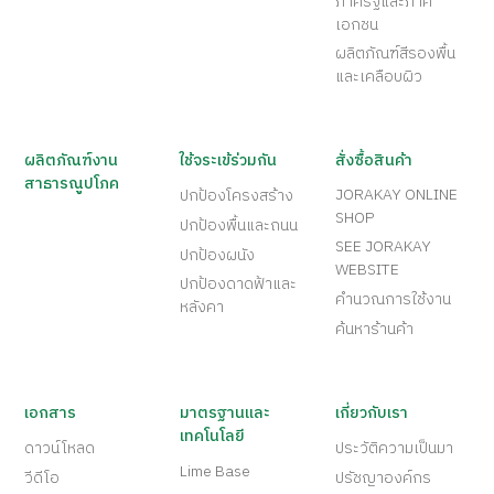
ภาครัฐและภาค
เอกชน
ผลิตภัณฑ์สีรองพื้น
และเคลือบผิว
ผลิตภัณฑ์งาน
ใช้จระเข้ร่วมกัน
สั่งซื้อสินค้า
สาธารณูปโภค
JORAKAY ONLINE
ปกป้องโครงสร้าง
SHOP
ปกป้องพื้นและถนน
SEE JORAKAY
ปกป้องผนัง
WEBSITE
ปกป้องดาดฟ้าและ
คำนวณการใช้งาน
หลังคา
ค้นหาร้านค้า
เอกสาร
มาตรฐานและ
เกี่ยวกับเรา
เทคโนโลยี
ดาวน์โหลด
ประวัติความเป็นมา
Lime Base
วีดีโอ
ปรัชญาองค์กร