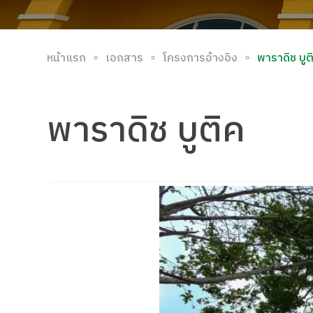
∘
∘
∘
หน้าแรก
เอกสาร
โครงการอ้างอิง
พาราดิช บูต
พาราดิช บูติค