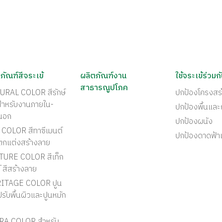
ภัณฑ์สีจระเข้
ผลิตภัณฑ์งาน
ใช้จระเข้ร่วมก
สาธารณูปโภค
URAL COLOR สีรักษ์
ปกป้องโครงสร
สำหรับงานภายใน-
ปกป้องพื้นแล
นอก
ปกป้องผนัง
COLOR สีทาซีเมนต์
ปกป้องดาดฟ้า
ตกแต่งสร้างลาย
TURE COLOR สีเท็ก
์ สีสร้างลาย
ITAGE COLOR ปูน
รับพื้นผิวและปูนหมัก
RA COLOR สำหรับ