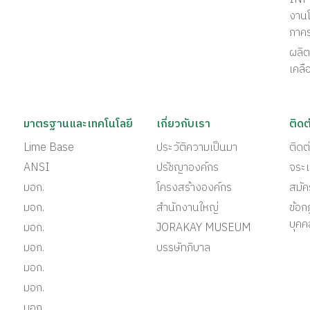
งานโ
ภาค
ผลิต
เคลื
มาตรฐานและเทคโนโลยี
เกี่ยวกับเรา
ติดต
Lime Base
ประวัติความเป็นมา
ติด
ANSI
ปรัชญาองค์กร
จระเ
มอก.
โครงสร้างองค์กร
สมั
มอก.
สำนักงานใหญ่
ข้อก
บุคค
มอก.
JORAKAY MUSEUM
มอก.
บรรษัทภิบาล
มอก.
มอก.
มอก.