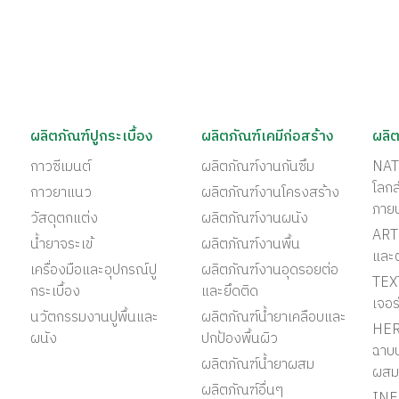
ผลิตภัณฑ์ปูกระเบื้อง
ผลิตภัณฑ์เคมีก่อสร้าง
ผลิต
กาวซีเมนต์
ผลิตภัณฑ์งานกันซึม
NAT
โลก
กาวยาแนว
ผลิตภัณฑ์งานโครงสร้าง
ภาย
วัสดุตกแต่ง
ผลิตภัณฑ์งานผนัง
ART 
น้ำยาจระเข้
ผลิตภัณฑ์งานพื้น
และ
เครื่องมือและอุปกรณ์ปู
ผลิตภัณฑ์งานอุดรอยต่อ
TEX
กระเบื้อง
และยึดติด
เจอร
นวัตกรรมงานปูพื้นและ
ผลิตภัณฑ์น้ำยาเคลือบและ
HER
ผนัง
ปกป้องพื้นผิว
ฉาบป
ผลิตภัณฑ์น้ำยาผสม
ผสม
ผลิตภัณฑ์อื่นๆ
INF