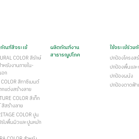
ภัณฑ์สีจระเข้
ผลิตภัณฑ์งาน
ใช้จระเข้ร่วมก
สาธารณูปโภค
URAL COLOR สีรักษ์
ปกป้องโครงสร
สำหรับงานภายใน-
ปกป้องพื้นแล
นอก
ปกป้องผนัง
COLOR สีทาซีเมนต์
ปกป้องดาดฟ้า
ตกแต่งสร้างลาย
TURE COLOR สีเท็ก
์ สีสร้างลาย
ITAGE COLOR ปูน
รับพื้นผิวและปูนหมัก
RA COLOR สำหรับ