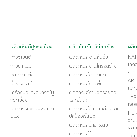
ผลิตภัณฑ์ปูกระเบื้อง
ผลิตภัณฑ์เคมีก่อสร้าง
ผลิต
กาวซีเมนต์
ผลิตภัณฑ์งานกันซึม
NAT
โลก
กาวยาแนว
ผลิตภัณฑ์งานโครงสร้าง
ภาย
วัสดุตกแต่ง
ผลิตภัณฑ์งานผนัง
ART 
น้ำยาจระเข้
ผลิตภัณฑ์งานพื้น
และ
เครื่องมือและอุปกรณ์ปู
ผลิตภัณฑ์งานอุดรอยต่อ
TEX
กระเบื้อง
และยึดติด
เจอร
นวัตกรรมงานปูพื้นและ
ผลิตภัณฑ์น้ำยาเคลือบและ
HER
ผนัง
ปกป้องพื้นผิว
ฉาบป
ผลิตภัณฑ์น้ำยาผสม
ผสม
ผลิตภัณฑ์อื่นๆ
INF