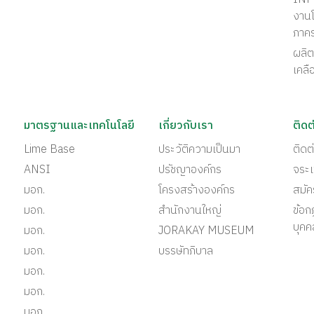
งานโ
ภาค
ผลิต
เคลื
มาตรฐานและเทคโนโลยี
เกี่ยวกับเรา
ติดต
Lime Base
ประวัติความเป็นมา
ติด
ANSI
ปรัชญาองค์กร
จระเ
มอก.
โครงสร้างองค์กร
สมั
มอก.
สำนักงานใหญ่
ข้อก
บุคค
มอก.
JORAKAY MUSEUM
มอก.
บรรษัทภิบาล
มอก.
มอก.
มอก.