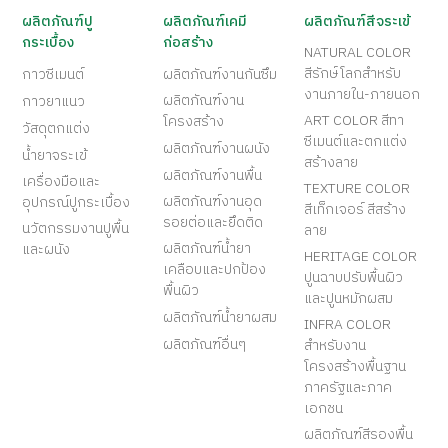
ผลิตภัณฑ์ปู
ผลิตภัณฑ์เคมี
ผลิตภัณฑ์สีจระเข้
กระเบื้อง
ก่อสร้าง
NATURAL COLOR
สีรักษ์โลกสำหรับ
กาวซีเมนต์
ผลิตภัณฑ์งานกันซึม
งานภายใน-ภายนอก
ผลิตภัณฑ์งาน
กาวยาแนว
ART COLOR สีทา
โครงสร้าง
วัสดุตกแต่ง
ซีเมนต์และตกแต่ง
ผลิตภัณฑ์งานผนัง
น้ำยาจระเข้
สร้างลาย
ผลิตภัณฑ์งานพื้น
เครื่องมือและ
TEXTURE COLOR
ผลิตภัณฑ์งานอุด
อุปกรณ์ปูกระเบื้อง
สีเท็กเจอร์ สีสร้าง
รอยต่อและยึดติด
นวัตกรรมงานปูพื้น
ลาย
ผลิตภัณฑ์น้ำยา
และผนัง
HERITAGE COLOR
เคลือบและปกป้อง
ปูนฉาบปรับพื้นผิว
พื้นผิว
และปูนหมักผสม
ผลิตภัณฑ์น้ำยาผสม
INFRA COLOR
ผลิตภัณฑ์อื่นๆ
สำหรับงาน
โครงสร้างพื้นฐาน
ภาครัฐและภาค
เอกชน
ผลิตภัณฑ์สีรองพื้น