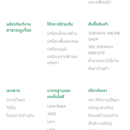
และเคลือบผิว
ผลิตภัณฑ์งาน
ใช้จระเข้ร่วมกัน
สั่งซื้อสินค้า
สาธารณูปโภค
JORAKAY ONLINE
ปกป้องโครงสร้าง
SHOP
ปกป้องพื้นและถนน
SEE JORAKAY
ปกป้องผนัง
WEBSITE
ปกป้องดาดฟ้าและ
คำนวณการใช้งาน
หลังคา
ค้นหาร้านค้า
เอกสาร
มาตรฐานและ
เกี่ยวกับเรา
เทคโนโลยี
ดาวน์โหลด
ประวัติความเป็นมา
Lime Base
วีดีโอ
ปรัชญาองค์กร
ANSI
โครงการอ้างอิง
โครงสร้างองค์กร
มอก.
สำนักงานใหญ่
มอก.