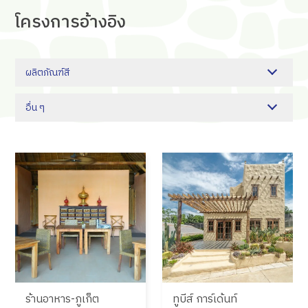
โครงการ
อ้างอิง
ผลิตภัณฑ์สี
อื่น ๆ
ร้านอาหาร-ภูเก็ต
ทูบีส์ การ์เด้นท์