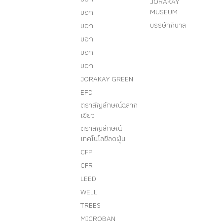
JORAKAY
MUSEUM
มอก.
บรรษัทภิบาล
มอก.
มอก.
มอก.
มอก.
JORAKAY GREEN
EPD
ตราสัญลักษณ์ฉลาก
เขียว
ตราสัญลักษณ์
เทคโนโลยีลดฝุ่น
CFP
CFR
LEED
WELL
TREES
MICROBAN