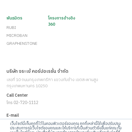
พันธมิตร
โครงการอ้างอิง
360
RUBI
MICROBAN
GRAPHENSTONE
บริษัท จระเข้ คอร์ปอเรชั่น จำกัด
เลขที่ 10 ถนนกรุงเทพกรีฑา แขวงทับช้าง เขตสะพานสูง
กรุงเทพมหานคร 10250
Call Center
โทร 02-720-1112
E-mail
info@jorakay.co.th
เว็บไซต์นี้เก็บคุกกี้ไว้ในคอมพิวเตอร์ของคุณ คุกกี้เหล่านี้ใช้เพื่อปรับปรุง
ประสบการณ์เว็บไซต์ของคุณและให้บริการที่เป็นส่วนตัวยิ่งขึ้นแก่คุณ ทั้ง