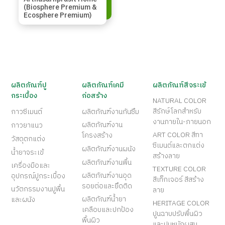
(Biosphere Premium &
Ecosphere Premium)
ผลิตภัณฑ์ปู
ผลิตภัณฑ์เคมี
ผลิตภัณฑ์สีจระเข้
กระเบื้อง
ก่อสร้าง
NATURAL COLOR
สีรักษ์โลกสำหรับ
กาวซีเมนต์
ผลิตภัณฑ์งานกันซึม
งานภายใน-ภายนอก
ผลิตภัณฑ์งาน
กาวยาแนว
ART COLOR สีทา
โครงสร้าง
วัสดุตกแต่ง
ซีเมนต์และตกแต่ง
ผลิตภัณฑ์งานผนัง
น้ำยาจระเข้
สร้างลาย
ผลิตภัณฑ์งานพื้น
เครื่องมือและ
TEXTURE COLOR
ผลิตภัณฑ์งานอุด
อุปกรณ์ปูกระเบื้อง
สีเท็กเจอร์ สีสร้าง
รอยต่อและยึดติด
นวัตกรรมงานปูพื้น
ลาย
ผลิตภัณฑ์น้ำยา
และผนัง
HERITAGE COLOR
เคลือบและปกป้อง
ปูนฉาบปรับพื้นผิว
พื้นผิว
และปูนหมักผสม