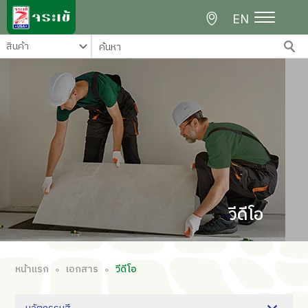
EN
วีดีโอ
หน้าแรก
เอกสาร
วีดีโอ
∘
∘