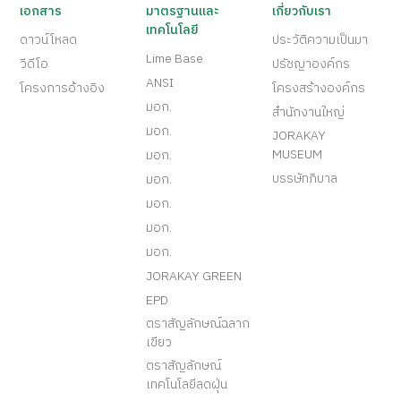
เอกสาร
มาตรฐานและ
เกี่ยวกับเรา
เทคโนโลยี
ดาวน์โหลด
ประวัติความเป็นมา
Lime Base
วีดีโอ
ปรัชญาองค์กร
ANSI
โครงการอ้างอิง
โครงสร้างองค์กร
มอก.
สำนักงานใหญ่
มอก.
JORAKAY
MUSEUM
มอก.
บรรษัทภิบาล
มอก.
มอก.
มอก.
มอก.
JORAKAY GREEN
EPD
ตราสัญลักษณ์ฉลาก
เขียว
ตราสัญลักษณ์
เทคโนโลยีลดฝุ่น