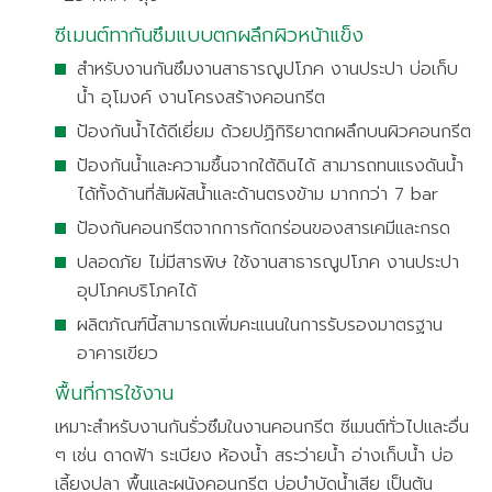
ซีเมนต์ทากันซึมแบบตกผลึกผิวหน้าแข็ง
สำหรับงานกันซึมงานสาธารณูปโภค งานประปา บ่อเก็บ
น้ำ อุโมงค์ งานโครงสร้างคอนกรีต
ป้องกันน้ำได้ดีเยี่ยม ด้วยปฏิกิริยาตกผลึกบนผิวคอนกรีต
ป้องกันน้ำและความชื้นจากใต้ดินได้ สามารถทนแรงดันน้ำ
ได้ทั้งด้านที่สัมผัสน้ำและด้านตรงข้าม มากกว่า 7 bar
ป้องกันคอนกรีตจากการกัดกร่อนของสารเคมีและกรด
ปลอดภัย ไม่มีสารพิษ ใช้งานสาธารณูปโภค งานประปา
อุปโภคบริโภคได้
ผลิตภัณฑ์นี้สามารถเพิ่มคะแนนในการรับรองมาตรฐาน
อาคารเขียว
พื้นที่การใช้งาน
เหมาะสำหรับงานกันรั่วซึมในงานคอนกรีต ซีเมนต์ทั่วไปและอื่น
ๆ เช่น ดาดฟ้า ระเบียง ห้องน้ำ สระว่ายน้ำ อ่างเก็บน้ำ บ่อ
เลี้ยงปลา พื้นและผนังคอนกรีต บ่อบำบัดน้ำเสีย เป็นต้น