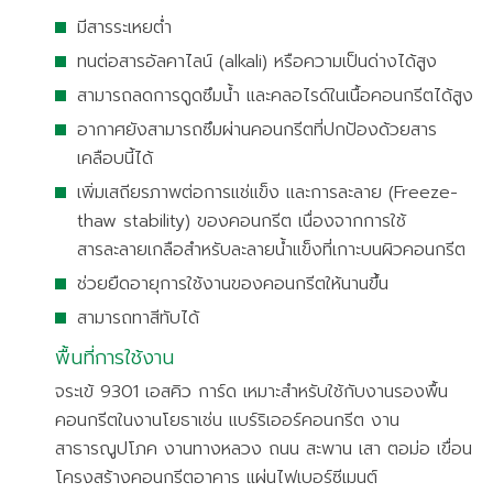
มีสารระเหยต่ำ
ทนต่อสารอัลคาไลน์ (alkali) หรือความเป็นด่างได้สูง
สามารถลดการดูดซึมน้ำ และคลอไรด์ในเนื้อคอนกรีตได้สูง
อากาศยังสามารถซึมผ่านคอนกรีตที่ปกป้องด้วยสาร
เคลือบนี้ได้
เพิ่มเสถียรภาพต่อการแช่แข็ง และการละลาย (Freeze-
thaw stability) ของคอนกรีต เนื่องจากการใช้
สารละลายเกลือสำหรับละลายน้ำแข็งที่เกาะบนผิวคอนกรีต
ช่วยยืดอายุการใช้งานของคอนกรีตให้นานขึ้น
สามารถทาสีทับได้
พื้นที่การใช้งาน
จระเข้ 9301 เอสคิว การ์ด เหมาะสำหรับใช้กับงานรองพื้น
คอนกรีตในงานโยธาเช่น แบร์ริเออร์คอนกรีต งาน
สาธารณูปโภค งานทางหลวง ถนน สะพาน เสา ตอม่อ เขื่อน
โครงสร้างคอนกรีตอาคาร แผ่นไฟเบอร์ซีเมนต์