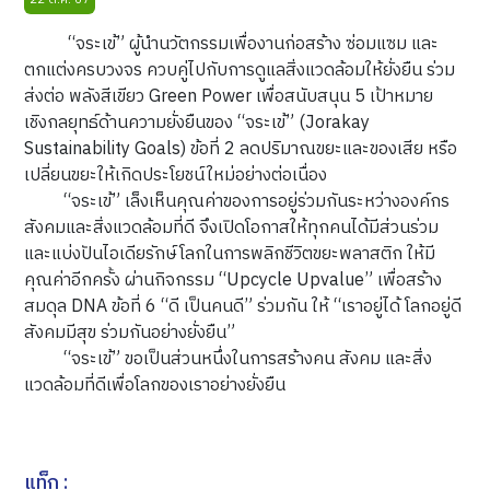
“จระเข้” ผู้นำนวัตกรรมเพื่องานก่อสร้าง ซ่อมแซม และ
ตกแต่งครบวงจร ควบคู่ไปกับการดูแลสิ่งแวดล้อมให้ยั่งยืน ร่วม
ส่งต่อ พลังสีเขียว Green Power เพื่อสนับสนุน 5 เป้าหมาย
เชิงกลยุทธ์ด้านความยั่งยืนของ “จระเข้” (Jorakay
Sustainability Goals) ข้อที่ 2 ลดปริมาณขยะและของเสีย หรือ
เปลี่ยนขยะให้เกิดประโยชน์ใหม่อย่างต่อเนื่อง
“จระเข้” เล็งเห็นคุณค่าของการอยู่ร่วมกันระหว่างองค์กร
สังคมและสิ่งแวดล้อมที่ดี จึงเปิดโอกาสให้ทุกคนได้มีส่วนร่วม
และแบ่งปันไอเดียรักษ์โลกในการพลิกชีวิตขยะพลาสติก ให้มี
คุณค่าอีกครั้ง ผ่านกิจกรรม “Upcycle Upvalue” เพื่อสร้าง
สมดุล DNA ข้อที่ 6 “ดี เป็นคนดี” ร่วมกัน ให้ “เราอยู่ได้ โลกอยู่ดี
สังคมมีสุข ร่วมกันอย่างยั่งยืน”
“จระเข้” ขอเป็นส่วนหนึ่งในการสร้างคน สังคม และสิ่ง
แวดล้อมที่ดีเพื่อโลกของเราอย่างยั่งยืน
แท็ก :