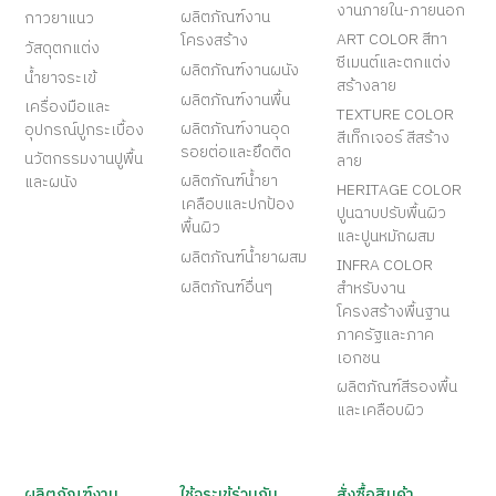
งานภายใน-ภายนอก
ผลิตภัณฑ์งาน
กาวยาแนว
ART COLOR สีทา
โครงสร้าง
วัสดุตกแต่ง
ซีเมนต์และตกแต่ง
ผลิตภัณฑ์งานผนัง
น้ำยาจระเข้
สร้างลาย
ผลิตภัณฑ์งานพื้น
เครื่องมือและ
TEXTURE COLOR
ผลิตภัณฑ์งานอุด
อุปกรณ์ปูกระเบื้อง
สีเท็กเจอร์ สีสร้าง
รอยต่อและยึดติด
นวัตกรรมงานปูพื้น
ลาย
ผลิตภัณฑ์น้ำยา
และผนัง
HERITAGE COLOR
เคลือบและปกป้อง
ปูนฉาบปรับพื้นผิว
พื้นผิว
และปูนหมักผสม
ผลิตภัณฑ์น้ำยาผสม
INFRA COLOR
ผลิตภัณฑ์อื่นๆ
สำหรับงาน
โครงสร้างพื้นฐาน
ภาครัฐและภาค
เอกชน
ผลิตภัณฑ์สีรองพื้น
และเคลือบผิว
ผลิตภัณฑ์งาน
ใช้จระเข้ร่วมกัน
สั่งซื้อสินค้า