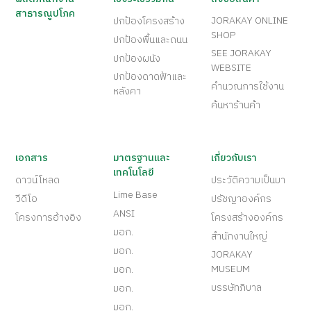
สาธารณูปโภค
JORAKAY ONLINE
ปกป้องโครงสร้าง
SHOP
ปกป้องพื้นและถนน
SEE JORAKAY
ปกป้องผนัง
WEBSITE
ปกป้องดาดฟ้าและ
คำนวณการใช้งาน
หลังคา
ค้นหาร้านค้า
เอกสาร
มาตรฐานและ
เกี่ยวกับเรา
เทคโนโลยี
ดาวน์โหลด
ประวัติความเป็นมา
Lime Base
วีดีโอ
ปรัชญาองค์กร
ANSI
โครงการอ้างอิง
โครงสร้างองค์กร
มอก.
สำนักงานใหญ่
มอก.
JORAKAY
MUSEUM
มอก.
บรรษัทภิบาล
มอก.
มอก.