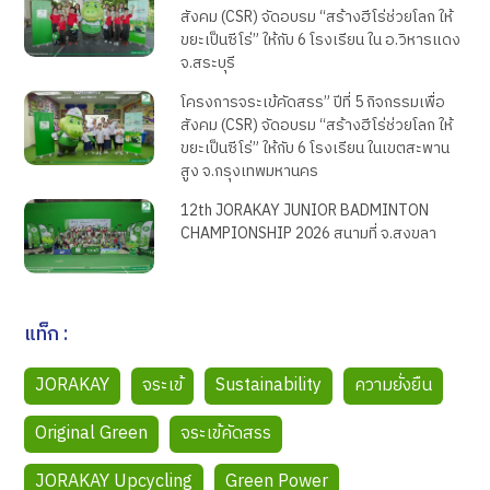
สังคม (CSR) จัดอบรม “สร้างฮีโร่ช่วยโลก ให้
ขยะเป็นซีโร่” ให้กับ 6 โรงเรียน ใน อ.วิหารแดง
จ.สระบุรี
โครงการจระเข้คัดสรร” ปีที่ 5 กิจกรรมเพื่อ
สังคม (CSR) จัดอบรม “สร้างฮีโร่ช่วยโลก ให้
ขยะเป็นซีโร่” ให้กับ 6 โรงเรียน ในเขตสะพาน
สูง จ.กรุงเทพมหานคร
12th JORAKAY JUNIOR BADMINTON
CHAMPIONSHIP 2026 สนามที่ จ.สงขลา
แท็ก :
JORAKAY
จระเข้
Sustainability
ความยั่งยืน
Original Green
จระเข้คัดสรร
JORAKAY Upcycling
Green Power