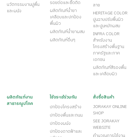
รอยต่อและยึดติด
นวัตกรรมงานปูพื้น
ลาย
ผลิตภัณฑ์น้ำยา
และผนัง
HERITAGE COLOR
เคลือบและปกป้อง
ปูนฉาบปรับพื้นผิว
พื้นผิว
และปูนหมักผสม
ผลิตภัณฑ์น้ำยาผสม
INFRA COLOR
ผลิตภัณฑ์อื่นๆ
สำหรับงาน
โครงสร้างพื้นฐาน
ภาครัฐและภาค
เอกชน
ผลิตภัณฑ์สีรองพื้น
และเคลือบผิว
ผลิตภัณฑ์งาน
ใช้จระเข้ร่วมกัน
สั่งซื้อสินค้า
สาธารณูปโภค
JORAKAY ONLINE
ปกป้องโครงสร้าง
SHOP
ปกป้องพื้นและถนน
SEE JORAKAY
ปกป้องผนัง
WEBSITE
ปกป้องดาดฟ้าและ
คำนวณการใช้งาน