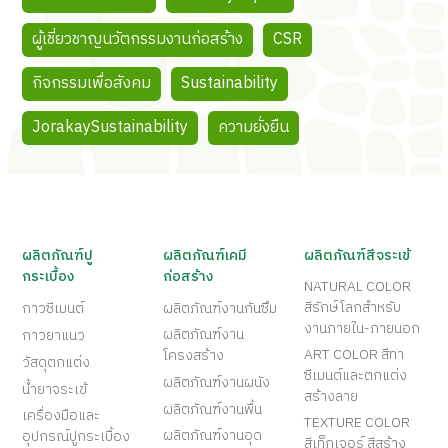
ผู้เชี่ยวชาญนวัตกรรมงานก่อสร้าง
CSR
กิจกรรมเพื่อสังคม
Sustainability
JorakaySustainability
ความยั่งยืน
ผลิตภัณฑ์ปู
ผลิตภัณฑ์เคมี
ผลิตภัณฑ์สีจระเข้
กระเบื้อง
ก่อสร้าง
NATURAL COLOR
สีรักษ์โลกสำหรับ
กาวซีเมนต์
ผลิตภัณฑ์งานกันซึม
งานภายใน-ภายนอก
ผลิตภัณฑ์งาน
กาวยาแนว
ART COLOR สีทา
โครงสร้าง
วัสดุตกแต่ง
ซีเมนต์และตกแต่ง
ผลิตภัณฑ์งานผนัง
น้ำยาจระเข้
สร้างลาย
ผลิตภัณฑ์งานพื้น
เครื่องมือและ
TEXTURE COLOR
ผลิตภัณฑ์งานอุด
อุปกรณ์ปูกระเบื้อง
สีเท็กเจอร์ สีสร้าง