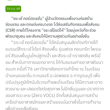
10 ก.ย. 68
“จระเข้ คอร์ปอเรชั่น” ผู้นำนวัตกรรมเพื่องานก่อสร้าง
ซ่อมแซม และตกแต่งครบวงจร ได้ส่งเสริมกิจกรรมเพื่อสังคม
(CSR) ภายใต้โครงการ “จระเข้มีแต่ให้” โดยมุ่งหวังที่จะช่วย
พัฒนาชุมชน และสังคมให้มีความสุขร่วมกันอย่างยั่งยืน
“จระเข้ คอร์ปอเรชั่น” ได้สนับสนุนผลิตภัณฑ์ภายใต้
แบรนด์สีจระเข้ ได้แก่ สีรองพื้น รุ่นเฟรซ คอนกรีต ไพรเม
อร์ สีรองพื้นปูนใหม่สูตรน้ำ และสีจระเข้ กราฟคลีน พรีเมี่
ยม สำหรับทาภายนอกอาคาร ให้กับชมรมค่ายอาสาพัฒนา
ชนบท ครั้งที่ 76 มหาวิทยาลัยหอการค้าไทย ณ โรงเรียน
บ้านหนองแกใน ต.หนองรี อ.บ่อพลอย จ.กาญจนบุรี เพื่อ
ปรับปรุงภูมิทัศน์บริเวณกำแพงโรงเรียน ให้มีความสะอาด
สวยงาม และปลอดภัยต่อสุขภาพ ไม่มีกลิ่นฉุนและปราศจาก
ของสารระเหย (Zero VOCs) อีกทั้งสนับสนุนการสร้าง
เครือข่ายอาสาสมัครและสร้างแรงบันดาลใจในการทำงาน
เพื่อช่วยเหลือสังคม