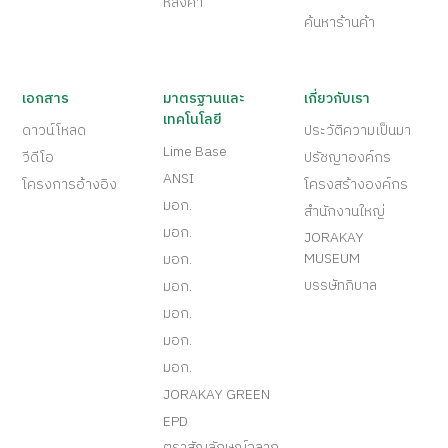
หลังคา
ค้นหาร้านค้า
เอกสาร
มาตรฐานและ
เกี่ยวกับเรา
เทคโนโลยี
ดาวน์โหลด
ประวัติความเป็นมา
Lime Base
วีดีโอ
ปรัชญาองค์กร
ANSI
โครงการอ้างอิง
โครงสร้างองค์กร
มอก.
สำนักงานใหญ่
มอก.
JORAKAY
MUSEUM
มอก.
บรรษัทภิบาล
มอก.
มอก.
มอก.
มอก.
JORAKAY GREEN
EPD
ตราสัญลักษณ์ฉลาก