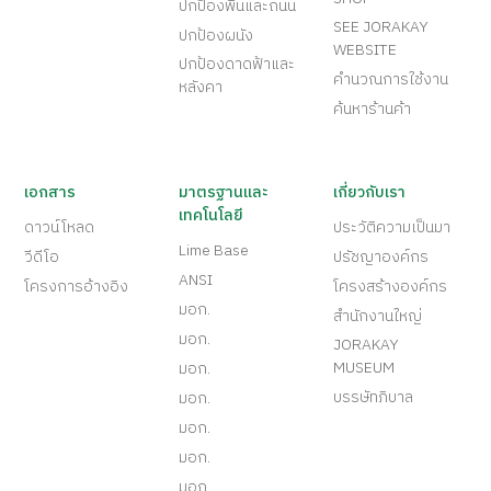
ปกป้องพื้นและถนน
SEE JORAKAY
ปกป้องผนัง
WEBSITE
ปกป้องดาดฟ้าและ
คำนวณการใช้งาน
หลังคา
ค้นหาร้านค้า
เอกสาร
มาตรฐานและ
เกี่ยวกับเรา
เทคโนโลยี
ดาวน์โหลด
ประวัติความเป็นมา
Lime Base
วีดีโอ
ปรัชญาองค์กร
ANSI
โครงการอ้างอิง
โครงสร้างองค์กร
มอก.
สำนักงานใหญ่
มอก.
JORAKAY
MUSEUM
มอก.
บรรษัทภิบาล
มอก.
มอก.
มอก.
มอก.