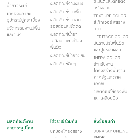
ซีเมนต์และตกแต่ง
ผลิตภัณฑ์งานผนัง
น้ำยาจระเข้
สร้างลาย
ผลิตภัณฑ์งานพื้น
เครื่องมือและ
TEXTURE COLOR
ผลิตภัณฑ์งานอุด
อุปกรณ์ปูกระเบื้อง
สีเท็กเจอร์ สีสร้าง
รอยต่อและยึดติด
นวัตกรรมงานปูพื้น
ลาย
ผลิตภัณฑ์น้ำยา
และผนัง
HERITAGE COLOR
เคลือบและปกป้อง
ปูนฉาบปรับพื้นผิว
พื้นผิว
และปูนหมักผสม
ผลิตภัณฑ์น้ำยาผสม
INFRA COLOR
ผลิตภัณฑ์อื่นๆ
สำหรับงาน
โครงสร้างพื้นฐาน
ภาครัฐและภาค
เอกชน
ผลิตภัณฑ์สีรองพื้น
และเคลือบผิว
ผลิตภัณฑ์งาน
ใช้จระเข้ร่วมกัน
สั่งซื้อสินค้า
สาธารณูปโภค
JORAKAY ONLINE
ปกป้องโครงสร้าง
SHOP