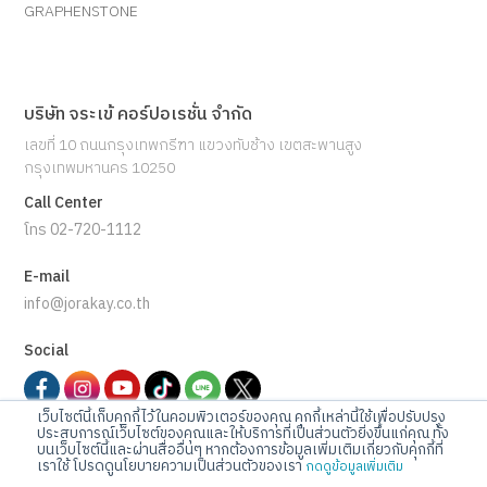
GRAPHENSTONE
บริษัท จระเข้ คอร์ปอเรชั่น จำกัด
เลขที่ 10 ถนนกรุงเทพกรีฑา แขวงทับช้าง เขตสะพานสูง
กรุงเทพมหานคร 10250
Call Center
โทร 02-720-1112
E-mail
info@jorakay.co.th
Social
เว็บไซต์นี้เก็บคุกกี้ไว้ในคอมพิวเตอร์ของคุณ คุกกี้เหล่านี้ใช้เพื่อปรับปรุง
ประสบการณ์เว็บไซต์ของคุณและให้บริการที่เป็นส่วนตัวยิ่งขึ้นแก่คุณ ทั้ง
บนเว็บไซต์นี้และผ่านสื่ออื่นๆ หากต้องการข้อมูลเพิ่มเติมเกี่ยวกับคุกกี้ที่
© Copyrights 2023 Jorakay Corporation Company Limited.
All
เราใช้ โปรดดูนโยบายความเป็นส่วนตัวของเรา
กดดูข้อมูลเพิ่มเติม
Rights Reserved. webdesign by 1001 click.