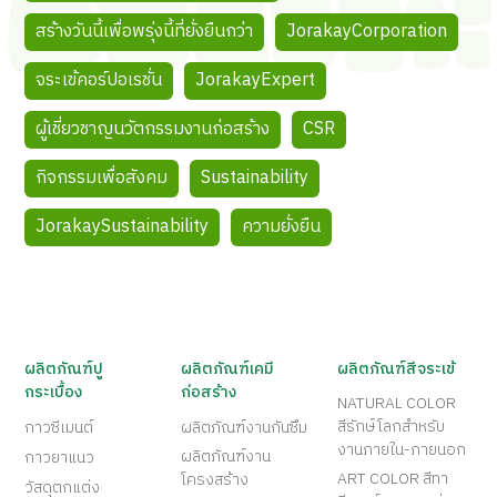
สร้างวันนี้เพื่อพรุ่งนี้ที่ยั่งยืนกว่า
JorakayCorporation
จระเข้คอร์ปอเรชั่น
JorakayExpert
ผู้เชี่ยวชาญนวัตกรรมงานก่อสร้าง
CSR
กิจกรรมเพื่อสังคม
Sustainability
JorakaySustainability
ความยั่งยืน
ผลิตภัณฑ์ปู
ผลิตภัณฑ์เคมี
ผลิตภัณฑ์สีจระเข้
กระเบื้อง
ก่อสร้าง
NATURAL COLOR
สีรักษ์โลกสำหรับ
กาวซีเมนต์
ผลิตภัณฑ์งานกันซึม
งานภายใน-ภายนอก
ผลิตภัณฑ์งาน
กาวยาแนว
ART COLOR สีทา
โครงสร้าง
วัสดุตกแต่ง