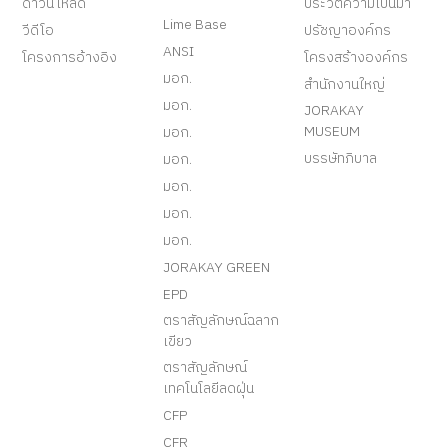
ดาวน์โหลด
ประวัติความเป็นมา
Lime Base
วีดีโอ
ปรัชญาองค์กร
ANSI
โครงการอ้างอิง
โครงสร้างองค์กร
มอก.
สำนักงานใหญ่
มอก.
JORAKAY
MUSEUM
มอก.
บรรษัทภิบาล
มอก.
มอก.
มอก.
มอก.
JORAKAY GREEN
EPD
ตราสัญลักษณ์ฉลาก
เขียว
ตราสัญลักษณ์
เทคโนโลยีลดฝุ่น
CFP
CFR