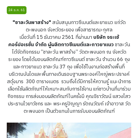
24 ธ.ค. 61
"ชาละวันพาสร้าง"
สนับสนุนกาวซีเมนต์และยาแนว แก่วัด
ตะพงนอก จังหวัดระยอง เพื่อสาธารณะกุศล
เมื่อวันที่ 15 ธันวาคม 2561 ที่ผ่านมา
บริษัท จระเข้
คอร์ปอเรชั่น จำกัด ผู้ผลิตกาวซีเมนต์และกาวยาแนว
ชาละวัน
ได้จัดกิจกรรม “ชาละวัน พาสร้าง” วัดตะพงนอก ณ จังหวัด
ระยอง โดยได้มอบผลิตภัณฑ์กาวซีเมนต์ ชาละวัน จำนวน 66 ถุง
และกาวยาแนว ชาละวัน 37 ถุง เพื่อใช้ในงานก่อสร้างพื้นที่
บริเวณบันไดและพื้นทางเดินรอบฐานพระองค์ใหญ่พระปรางค์
สดุ้งมาร 300 ตารางเมตร รวมถึงได้มีการให้ความรู้ แนะนำการ
เลือกใช้ผลิตภัณฑ์ให้เหมาะสมกับการใช้งาน แก่ชาวบ้านที่มาร่วม
กิจกรรม การส่งมอบผลิตภัณฑ์ในครั้งมี คุณจิราวัฒน์ แสวงไสว
ประธานไวยาวัชกร และ พระครูปัญญา รัตณวัฒถ์ เจ้าอาวาส วัด
ตะพงนอก เป็นตัวแทนในการรับมอบผลิตภัณฑ์