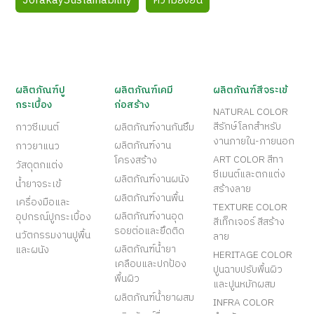
JorakaySustainability
ความยั่งยืน
ผลิตภัณฑ์ปู
ผลิตภัณฑ์เคมี
ผลิตภัณฑ์สีจระเข้
กระเบื้อง
ก่อสร้าง
NATURAL COLOR
สีรักษ์โลกสำหรับ
กาวซีเมนต์
ผลิตภัณฑ์งานกันซึม
งานภายใน-ภายนอก
ผลิตภัณฑ์งาน
กาวยาแนว
ART COLOR สีทา
โครงสร้าง
วัสดุตกแต่ง
ซีเมนต์และตกแต่ง
ผลิตภัณฑ์งานผนัง
น้ำยาจระเข้
สร้างลาย
ผลิตภัณฑ์งานพื้น
เครื่องมือและ
TEXTURE COLOR
ผลิตภัณฑ์งานอุด
อุปกรณ์ปูกระเบื้อง
สีเท็กเจอร์ สีสร้าง
รอยต่อและยึดติด
นวัตกรรมงานปูพื้น
ลาย
ผลิตภัณฑ์น้ำยา
และผนัง
HERITAGE COLOR
เคลือบและปกป้อง
ปูนฉาบปรับพื้นผิว
พื้นผิว
และปูนหมักผสม
ผลิตภัณฑ์น้ำยาผสม
INFRA COLOR