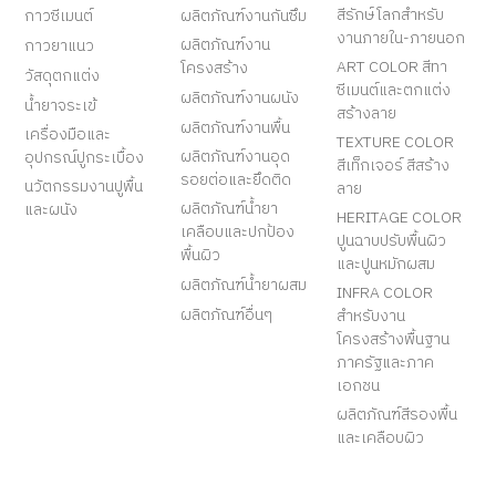
สีรักษ์โลกสำหรับ
กาวซีเมนต์
ผลิตภัณฑ์งานกันซึม
งานภายใน-ภายนอก
ผลิตภัณฑ์งาน
กาวยาแนว
ART COLOR สีทา
โครงสร้าง
วัสดุตกแต่ง
ซีเมนต์และตกแต่ง
ผลิตภัณฑ์งานผนัง
น้ำยาจระเข้
สร้างลาย
ผลิตภัณฑ์งานพื้น
เครื่องมือและ
TEXTURE COLOR
ผลิตภัณฑ์งานอุด
อุปกรณ์ปูกระเบื้อง
สีเท็กเจอร์ สีสร้าง
รอยต่อและยึดติด
นวัตกรรมงานปูพื้น
ลาย
ผลิตภัณฑ์น้ำยา
และผนัง
HERITAGE COLOR
เคลือบและปกป้อง
ปูนฉาบปรับพื้นผิว
พื้นผิว
และปูนหมักผสม
ผลิตภัณฑ์น้ำยาผสม
INFRA COLOR
ผลิตภัณฑ์อื่นๆ
สำหรับงาน
โครงสร้างพื้นฐาน
ภาครัฐและภาค
เอกชน
ผลิตภัณฑ์สีรองพื้น
และเคลือบผิว