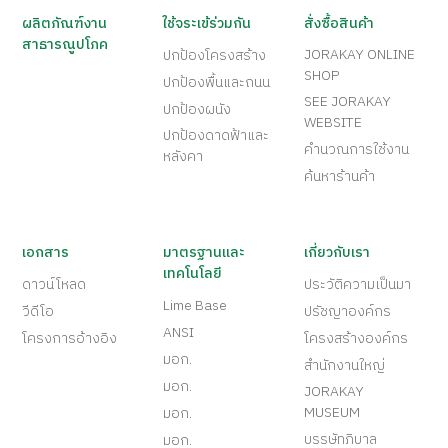
ผลิตภัณฑ์งาน
ใช้จระเข้ร่วมกัน
สั่งซื้อสินค้า
สาธารณูปโภค
JORAKAY ONLINE
ปกป้องโครงสร้าง
SHOP
ปกป้องพื้นและถนน
SEE JORAKAY
ปกป้องผนัง
WEBSITE
ปกป้องดาดฟ้าและ
คำนวณการใช้งาน
หลังคา
ค้นหาร้านค้า
เอกสาร
มาตรฐานและ
เกี่ยวกับเรา
เทคโนโลยี
ดาวน์โหลด
ประวัติความเป็นมา
Lime Base
วีดีโอ
ปรัชญาองค์กร
ANSI
โครงการอ้างอิง
โครงสร้างองค์กร
มอก.
สำนักงานใหญ่
มอก.
JORAKAY
MUSEUM
มอก.
บรรษัทภิบาล
มอก.