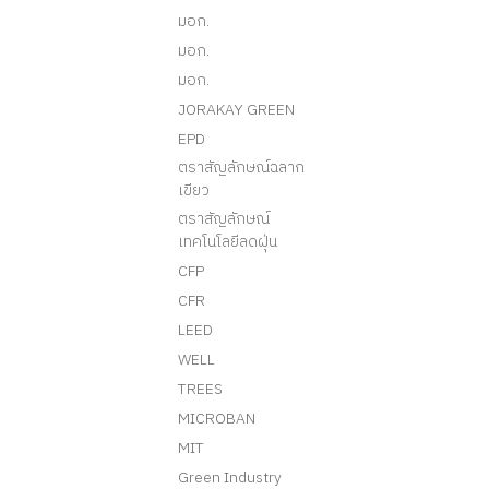
มอก.
มอก.
มอก.
JORAKAY GREEN
EPD
ตราสัญลักษณ์ฉลาก
เขียว
ตราสัญลักษณ์
เทคโนโลยีลดฝุ่น
CFP
CFR
LEED
WELL
TREES
MICROBAN
MIT
Green Industry