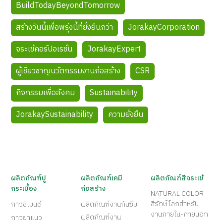
BuildTodayBeyondTomorrow
สร้างวันนี้เพื่อพรุ่งนี้ที่ยั่งยืนกว่า
JorakayCorporation
จระเข้คอร์ปอเรชั่น
JorakayExpert
ผู้เชี่ยวชาญนวัตกรรมงานก่อสร้าง
CSR
กิจกรรมเพื่อสังคม
Sustainability
JorakaySustainability
ความยั่งยืน
ผลิตภัณฑ์ปู
ผลิตภัณฑ์เคมี
ผลิตภัณฑ์สีจระเข้
กระเบื้อง
ก่อสร้าง
NATURAL COLOR
สีรักษ์โลกสำหรับ
กาวซีเมนต์
ผลิตภัณฑ์งานกันซึม
งานภายใน-ภายนอก
ผลิตภัณฑ์งาน
กาวยาแนว