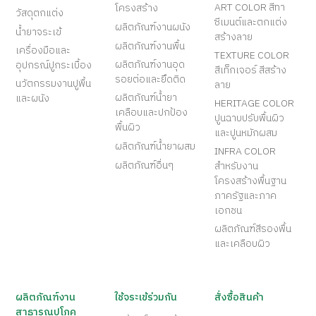
ART COLOR สีทา
โครงสร้าง
วัสดุตกแต่ง
ซีเมนต์และตกแต่ง
ผลิตภัณฑ์งานผนัง
น้ำยาจระเข้
สร้างลาย
ผลิตภัณฑ์งานพื้น
เครื่องมือและ
TEXTURE COLOR
ผลิตภัณฑ์งานอุด
อุปกรณ์ปูกระเบื้อง
สีเท็กเจอร์ สีสร้าง
รอยต่อและยึดติด
นวัตกรรมงานปูพื้น
ลาย
ผลิตภัณฑ์น้ำยา
และผนัง
HERITAGE COLOR
เคลือบและปกป้อง
ปูนฉาบปรับพื้นผิว
พื้นผิว
และปูนหมักผสม
ผลิตภัณฑ์น้ำยาผสม
INFRA COLOR
ผลิตภัณฑ์อื่นๆ
สำหรับงาน
โครงสร้างพื้นฐาน
ภาครัฐและภาค
เอกชน
ผลิตภัณฑ์สีรองพื้น
และเคลือบผิว
ผลิตภัณฑ์งาน
ใช้จระเข้ร่วมกัน
สั่งซื้อสินค้า
สาธารณูปโภค