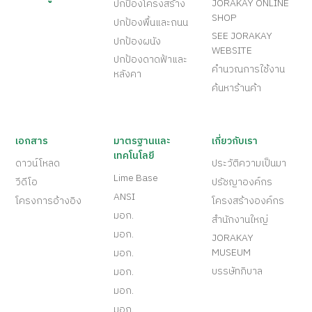
JORAKAY ONLINE
ปกป้องโครงสร้าง
SHOP
ปกป้องพื้นและถนน
SEE JORAKAY
ปกป้องผนัง
WEBSITE
ปกป้องดาดฟ้าและ
คำนวณการใช้งาน
หลังคา
ค้นหาร้านค้า
เอกสาร
มาตรฐานและ
เกี่ยวกับเรา
เทคโนโลยี
ดาวน์โหลด
ประวัติความเป็นมา
Lime Base
วีดีโอ
ปรัชญาองค์กร
ANSI
โครงการอ้างอิง
โครงสร้างองค์กร
มอก.
สำนักงานใหญ่
มอก.
JORAKAY
MUSEUM
มอก.
บรรษัทภิบาล
มอก.
มอก.
มอก.