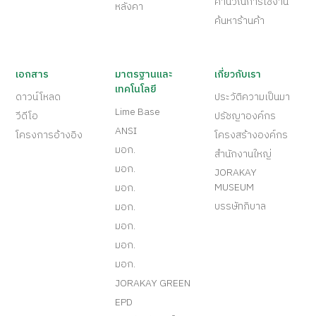
คำนวณการใช้งาน
หลังคา
ค้นหาร้านค้า
เอกสาร
มาตรฐานและ
เกี่ยวกับเรา
เทคโนโลยี
ดาวน์โหลด
ประวัติความเป็นมา
Lime Base
วีดีโอ
ปรัชญาองค์กร
ANSI
โครงการอ้างอิง
โครงสร้างองค์กร
มอก.
สำนักงานใหญ่
มอก.
JORAKAY
MUSEUM
มอก.
บรรษัทภิบาล
มอก.
มอก.
มอก.
มอก.
JORAKAY GREEN
EPD