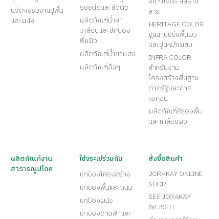
สีเท็กเจอร์ สีสร้าง
รอยต่อและยึดติด
นวัตกรรมงานปูพื้น
ลาย
ผลิตภัณฑ์น้ำยา
และผนัง
HERITAGE COLOR
เคลือบและปกป้อง
ปูนฉาบปรับพื้นผิว
พื้นผิว
และปูนหมักผสม
ผลิตภัณฑ์น้ำยาผสม
INFRA COLOR
ผลิตภัณฑ์อื่นๆ
สำหรับงาน
โครงสร้างพื้นฐาน
ภาครัฐและภาค
เอกชน
ผลิตภัณฑ์สีรองพื้น
และเคลือบผิว
ผลิตภัณฑ์งาน
ใช้จระเข้ร่วมกัน
สั่งซื้อสินค้า
สาธารณูปโภค
JORAKAY ONLINE
ปกป้องโครงสร้าง
SHOP
ปกป้องพื้นและถนน
SEE JORAKAY
ปกป้องผนัง
WEBSITE
ปกป้องดาดฟ้าและ