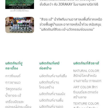
ยั่งยืนกว่า กับ JORAKAY ในงานสถาปนิก’68
“สีจระเข้” นำทัพทีมงานอาสาลงพื้นที่ภาคเหนือ
ช่วยฟื้นฟูบ้านและอาคารหลังน้ำท่วม สนับสนุน
“ผลิตภัณฑ์สีจระเข้-นวัตกรรมซ่อมแซม”
ผลิตภัณฑ์ปู
ผลิตภัณฑ์เคมี
ผลิตภัณฑ์สีจระเข้
กระเบื้อง
ก่อสร้าง
NATURAL COLOR
สีรักษ์โลกสำหรับ
กาวซีเมนต์
ผลิตภัณฑ์งานกันซึม
งานภายใน-ภายนอก
ผลิตภัณฑ์งาน
กาวยาแนว
ART COLOR สีทา
โครงสร้าง
วัสดุตกแต่ง
ซีเมนต์และตกแต่ง
ผลิตภัณฑ์งานผนัง
น้ำยาจระเข้
สร้างลาย
ผลิตภัณฑ์งานพื้น
เครื่องมือและ
TEXTURE COLOR
ผลิตภัณฑ์งานอุด
อุปกรณ์ปูกระเบื้อง