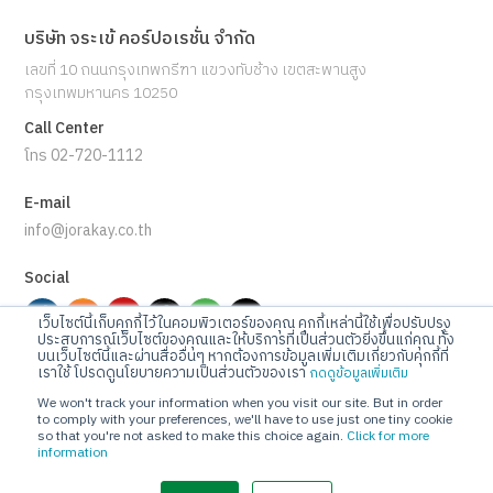
บริษัท จระเข้ คอร์ปอเรชั่น จำกัด
เลขที่ 10 ถนนกรุงเทพกรีฑา แขวงทับช้าง เขตสะพานสูง
กรุงเทพมหานคร 10250
Call Center
โทร 02-720-1112
E-mail
info@jorakay.co.th
Social
เว็บไซต์นี้เก็บคุกกี้ไว้ในคอมพิวเตอร์ของคุณ คุกกี้เหล่านี้ใช้เพื่อปรับปรุง
ประสบการณ์เว็บไซต์ของคุณและให้บริการที่เป็นส่วนตัวยิ่งขึ้นแก่คุณ ทั้ง
บนเว็บไซต์นี้และผ่านสื่ออื่นๆ หากต้องการข้อมูลเพิ่มเติมเกี่ยวกับคุกกี้ที่
เราใช้ โปรดดูนโยบายความเป็นส่วนตัวของเรา
กดดูข้อมูลเพิ่มเติม
© Copyrights 2023 Jorakay Corporation Company Limited.
All
We won't track your information when you visit our site. But in order
Rights Reserved. webdesign by 1001 click.
to comply with your preferences, we'll have to use just one tiny cookie
so that you're not asked to make this choice again.
Click for more
information