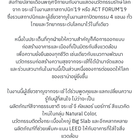
ส่งท้ายปลายเดือนพฤศจิกายนกับงานแสดงนวัตกรรมรักษ์โลก
จาก จระเข้ ในงานสภาสถาปนิก’19 หรือ ACT FORUM'19
ซึ่งรวมสถาปนิกและผู้เชี่ยวชาญในงานสถาปัตยกรรม 4 แขนง ทั่ว
ไทยและวิทยากรระดับโลกมาไว้ในที่เดียว
.
หนึ่งในประเด็นที่ทุกฝ่ายให้ความสำคัญก็คือการออกแบบ
ก่อสร้างอาคารและเมืองที่เป็นมิตรกับสิ่งแวดล้อม
เพื่อความยั่งยืนของทุกชีวิต เช่นเดียวกับแนวทางพัฒนา
นวัตกรรมก่อสร้างความสุขจากจระเข้ที่ได้นำมาจัดแสดง
และร่วมเสวนากันในงานนี้เป็นส่วนหนึ่งของการต่อยอดให้โลก
ของเราน่าอยู่ยิ่งขึ้น
ในงานนี้ผู้เชี่ยวชาญจากจระเข้ ได้ร่วมพูดคุยและแลกเปลี่่ยนความ
รู้กับผู้ที่สนใจ ไม่ว่าจะเป็น
ผลิตภัณฑ์สีจากธรรมชาติ จระเข้ จี คัลเลอร์ มอร์ทาร์ สีแนวคิด
ใหม่ในกลุ่ม Natural Color,
นวัตกรรมติดตั้งกระเบื้องใหญ่ Big Slab และอีกหลากหลาย
ผลิตภัณฑ์ที่ช่วยเพิ่มคะแนน LEED ให้กับอาคารที่ใส่ใจสิ่ง
แวดล้อม