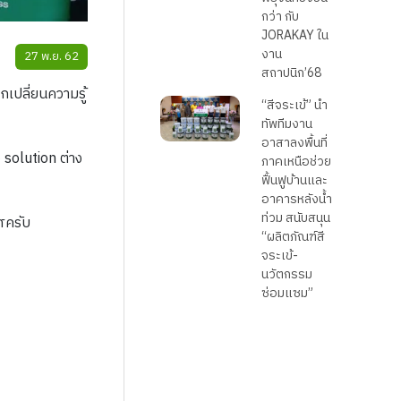
กว่า กับ
JORAKAY ใน
งาน
27 พ.ย. 62
สถาปนิก’68
เปลี่ยนความรู้
“สีจระเข้” นำ
ทัพทีมงาน
อาสาลงพื้นที่
 solution ต่าง
ภาคเหนือช่วย
ฟื้นฟูบ้านและ
อาคารหลังน้ำ
ท่วม สนับสนุน
ศครับ
“ผลิตภัณฑ์สี
จระเข้-
นวัตกรรม
ซ่อมแซม”