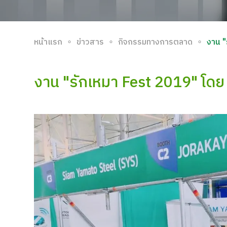
∘
∘
∘
หน้าแรก
ข่าวสาร
กิจกรรมทางการตลาด
งาน "
งาน "รักเหมา Fest 2019" โด