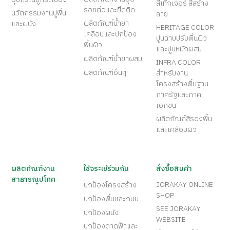
สีเท็กเจอร์ สีสร้าง
รอยต่อและยึดติด
นวัตกรรมงานปูพื้น
ลาย
ผลิตภัณฑ์น้ำยา
และผนัง
HERITAGE COLOR
เคลือบและปกป้อง
ปูนฉาบปรับพื้นผิว
พื้นผิว
และปูนหมักผสม
ผลิตภัณฑ์น้ำยาผสม
INFRA COLOR
ผลิตภัณฑ์อื่นๆ
สำหรับงาน
โครงสร้างพื้นฐาน
ภาครัฐและภาค
เอกชน
ผลิตภัณฑ์สีรองพื้น
และเคลือบผิว
ผลิตภัณฑ์งาน
ใช้จระเข้ร่วมกัน
สั่งซื้อสินค้า
สาธารณูปโภค
JORAKAY ONLINE
ปกป้องโครงสร้าง
SHOP
ปกป้องพื้นและถนน
SEE JORAKAY
ปกป้องผนัง
WEBSITE
ปกป้องดาดฟ้าและ