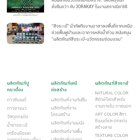
สัมผัสกับนวัตกรรมก่อสร้าง.. เพื่อพรุ่งนี้ที่
ยั่งยืนกว่า กับ JORAKAY ในงานสถาปนิก’68
“สีจระเข้” นำทัพทีมงานอาสาลงพื้นที่ภาคเหนือ
ช่วยฟื้นฟูบ้านและอาคารหลังน้ำท่วม สนับสนุน
“ผลิตภัณฑ์สีจระเข้-นวัตกรรมซ่อมแซม”
ผลิตภัณฑ์ปู
ผลิตภัณฑ์เคมี
ผลิตภัณฑ์สีจระเข้
กระเบื้อง
ก่อสร้าง
NATURAL COLOR
สีรักษ์โลกสำหรับ
กาวซีเมนต์
ผลิตภัณฑ์งานกันซึม
งานภายใน-ภายนอก
ผลิตภัณฑ์งาน
กาวยาแนว
ART COLOR สีทา
โครงสร้าง
วัสดุตกแต่ง
ซีเมนต์และตกแต่ง
ผลิตภัณฑ์งานผนัง
น้ำยาจระเข้
สร้างลาย
ผลิตภัณฑ์งานพื้น
เครื่องมือและ
TEXTURE COLOR
ผลิตภัณฑ์งานอุด
อุปกรณ์ปูกระเบื้อง