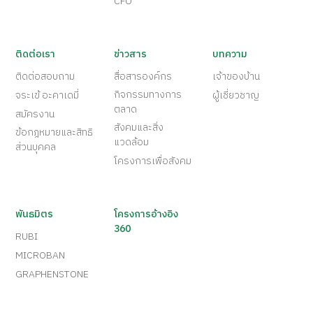
CFO
ติดต่อเรา
ข่าวสาร
บทความ
ติดต่อสอบถาม
สื่อสารองค์กร
เจ้าของบ้าน
กิจกรรมทางการ
จระเข้ อะคาเดมี่
ผู้เชี่ยวชาญ
ตลาด
สมัครงาน
สังคมและสิ่ง
ข้อกฎหมายและสิทธิ
แวดล้อม
ส่วนบุคคล
โครงการเพื่อสังคม
พันธมิตร
โครงการอ้างอิง
360
RUBI
MICROBAN
GRAPHENSTONE