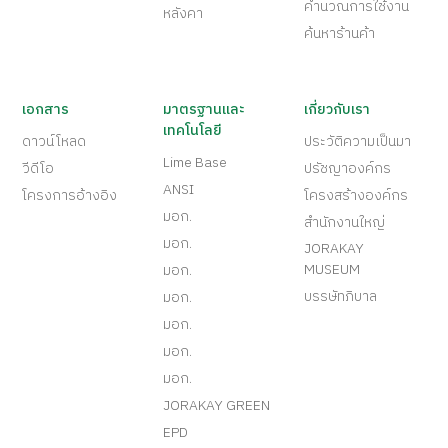
คำนวณการใช้งาน
หลังคา
ค้นหาร้านค้า
เอกสาร
มาตรฐานและ
เกี่ยวกับเรา
เทคโนโลยี
ดาวน์โหลด
ประวัติความเป็นมา
Lime Base
วีดีโอ
ปรัชญาองค์กร
ANSI
โครงการอ้างอิง
โครงสร้างองค์กร
มอก.
สำนักงานใหญ่
มอก.
JORAKAY
MUSEUM
มอก.
บรรษัทภิบาล
มอก.
มอก.
มอก.
มอก.
JORAKAY GREEN
EPD