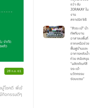
กว่า กับ
JORAKAY ใน
งาน
สถาปนิก’68
“สีจระเข้” นำ
ทัพทีมงาน
อาสาลงพื้นที่
ภาคเหนือช่วย
ฟื้นฟูบ้านและ
อาคารหลังน้ำ
ท่วม สนับสนุน
“ผลิตภัณฑ์สี
จระเข้-
28 ก.ย. 61
นวัตกรรม
ซ่อมแซม”
้โชคดี พี่เข้
ข้มีกิจกรรมดีๆ