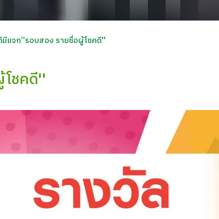
ดีมีแจก”รอบสอง รายชื่อผู้โชคดี''
้โชคดี''