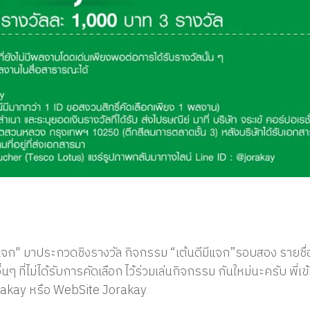
ีมีแจก" มาประกวดชิงรางวัล กิจกรรม “เต้นดีมีแจก”รอบสอง รายชื่อผู
นๆ ที่ไม่ได้รับการคัดเลือก ไว้ร่วมเล่นกิจกรรม กันใหม่นะครับ พี่เ
orakay หรือ WebSite Jorakay