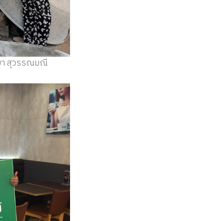
ทมา สุวรรณมณี