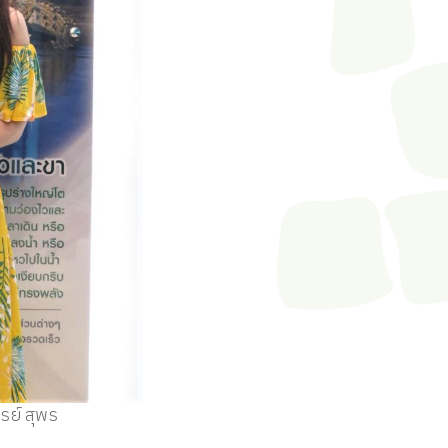
รย์ สุพร