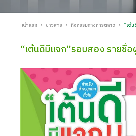
∘
∘
∘
หน้าแรก
ข่าวสาร
กิจกรรมทางการตลาด
“เต้น
“เต้นดีมีแจก”รอบสอง รายชื่อผู