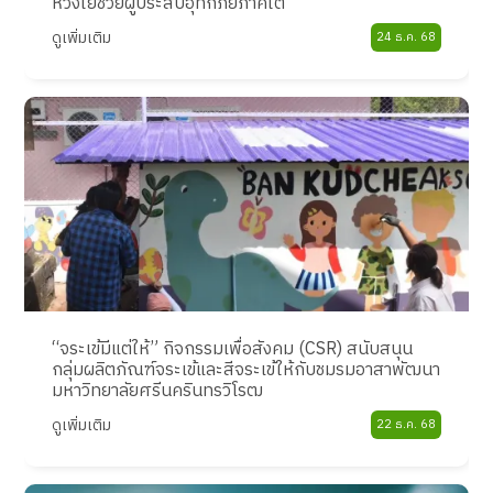
ห่วงใยช่วยผู้ประสบอุทกภัยภาคใต้
ดูเพิ่มเติม
24 ธ.ค. 68
“จระเข้มีแต่ให้” กิจกรรมเพื่อสังคม (CSR) สนับสนุน
กลุ่มผลิตภัณฑ์จระเข้และสีจระเข้ให้กับชมรมอาสาพัฒนา
มหาวิทยาลัยศรีนครินทรวิโรฒ
ดูเพิ่มเติม
22 ธ.ค. 68