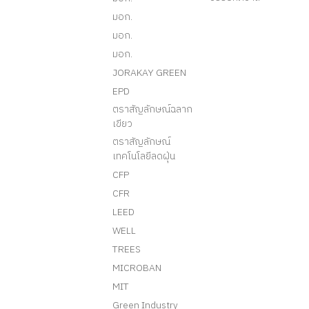
มอก.
มอก.
มอก.
JORAKAY GREEN
EPD
ตราสัญลักษณ์ฉลาก
เขียว
ตราสัญลักษณ์
เทคโนโลยีลดฝุ่น
CFP
CFR
LEED
WELL
TREES
MICROBAN
MIT
Green Industry