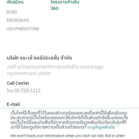
พันธมิตร
โครงการอ้างอิง
360
RUBI
MICROBAN
GRAPHENSTONE
บริษัท จระเข้ คอร์ปอเรชั่น จำกัด
เลขที่ 10 ถนนกรุงเทพกรีฑา แขวงทับช้าง เขตสะพานสูง
กรุงเทพมหานคร 10250
Call Center
โทร 02-720-1112
E-mail
info@jorakay.co.th
เว็บไซต์นี้เก็บคุกกี้ไว้ในคอมพิวเตอร์ของคุณ คุกกี้เหล่านี้ใช้เพื่อปรับปรุง
ประสบการณ์เว็บไซต์ของคุณและให้บริการที่เป็นส่วนตัวยิ่งขึ้นแก่คุณ ทั้ง
บนเว็บไซต์นี้และผ่านสื่ออื่นๆ หากต้องการข้อมูลเพิ่มเติมเกี่ยวกับคุกกี้ที่
Social
เราใช้ โปรดดูนโยบายความเป็นส่วนตัวของเรา
กดดูข้อมูลเพิ่มเติม
We won't track your information when you visit our site. But in order