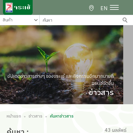
EN
อัปเดตข่าวสารต่างๆ ของจระเข้ และกิจกรรมอีกมากมายที่
จระเข้จัดขึ้น
ข่าวสาร
หน้าแรก
ข่าวสาร
ค้นหาข่าวสาร
∘
∘
ค้นหา
:
43 ผลลัพธ์