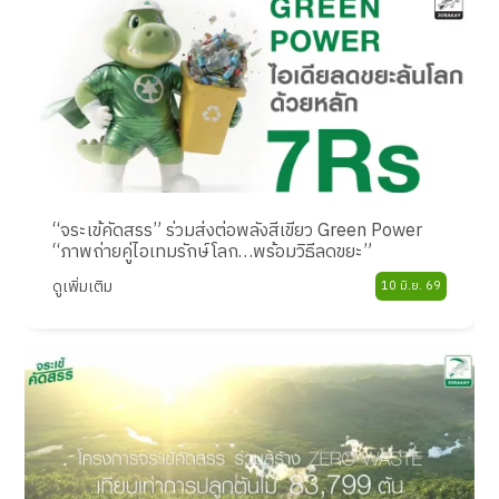
“จระเข้คัดสรร” ร่วมส่งต่อพลังสีเขียว Green Power
“ภาพถ่ายคู่ไอเทมรักษ์โลก…พร้อมวิธีลดขยะ”
ดูเพิ่มเติม
10 มิ.ย. 69