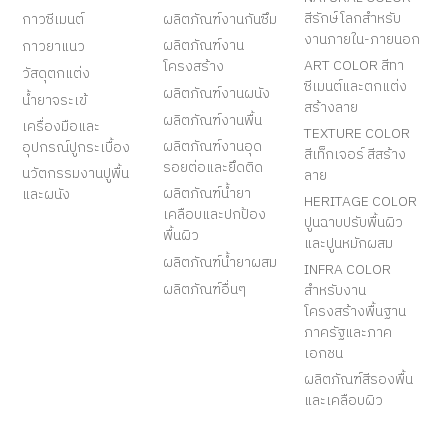
สีรักษ์โลกสำหรับ
กาวซีเมนต์
ผลิตภัณฑ์งานกันซึม
งานภายใน-ภายนอก
ผลิตภัณฑ์งาน
กาวยาแนว
ART COLOR สีทา
โครงสร้าง
วัสดุตกแต่ง
ซีเมนต์และตกแต่ง
ผลิตภัณฑ์งานผนัง
น้ำยาจระเข้
สร้างลาย
ผลิตภัณฑ์งานพื้น
เครื่องมือและ
TEXTURE COLOR
ผลิตภัณฑ์งานอุด
อุปกรณ์ปูกระเบื้อง
สีเท็กเจอร์ สีสร้าง
รอยต่อและยึดติด
นวัตกรรมงานปูพื้น
ลาย
ผลิตภัณฑ์น้ำยา
และผนัง
HERITAGE COLOR
เคลือบและปกป้อง
ปูนฉาบปรับพื้นผิว
พื้นผิว
และปูนหมักผสม
ผลิตภัณฑ์น้ำยาผสม
INFRA COLOR
ผลิตภัณฑ์อื่นๆ
สำหรับงาน
โครงสร้างพื้นฐาน
ภาครัฐและภาค
เอกชน
ผลิตภัณฑ์สีรองพื้น
และเคลือบผิว