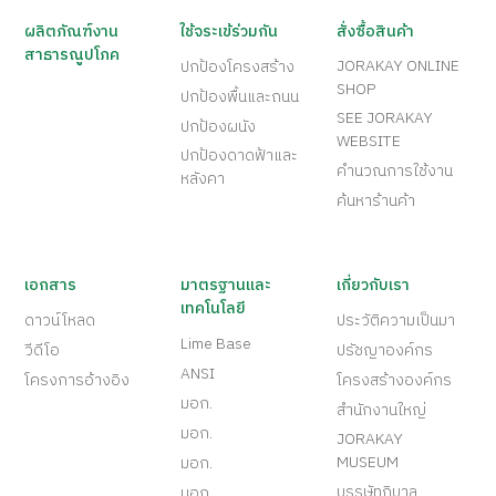
ผลิตภัณฑ์งาน
ใช้จระเข้ร่วมกัน
สั่งซื้อสินค้า
สาธารณูปโภค
JORAKAY ONLINE
ปกป้องโครงสร้าง
SHOP
ปกป้องพื้นและถนน
SEE JORAKAY
ปกป้องผนัง
WEBSITE
ปกป้องดาดฟ้าและ
คำนวณการใช้งาน
หลังคา
ค้นหาร้านค้า
เอกสาร
มาตรฐานและ
เกี่ยวกับเรา
เทคโนโลยี
ดาวน์โหลด
ประวัติความเป็นมา
Lime Base
วีดีโอ
ปรัชญาองค์กร
ANSI
โครงการอ้างอิง
โครงสร้างองค์กร
มอก.
สำนักงานใหญ่
มอก.
JORAKAY
MUSEUM
มอก.
บรรษัทภิบาล
มอก.