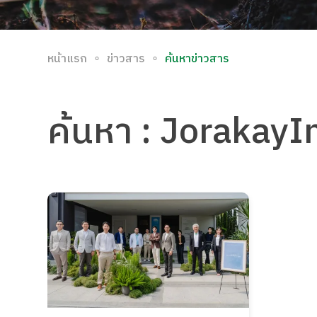
∘
∘
หน้าแรก
ข่าวสาร
ค้นหาข่าวสาร
ค้นหา
: JorakayI