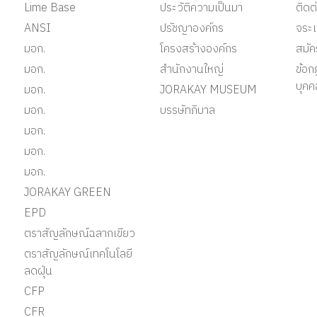
Lime Base
ประวัติความเป็นมา
ติด
ANSI
ปรัชญาองค์กร
จระเ
มอก.
โครงสร้างองค์กร
สมั
มอก.
สำนักงานใหญ่
ข้อก
บุคค
มอก.
JORAKAY MUSEUM
มอก.
บรรษัทภิบาล
มอก.
มอก.
มอก.
JORAKAY GREEN
EPD
ตราสัญลักษณ์ฉลากเขียว
ตราสัญลักษณ์เทคโนโลยี
ลดฝุ่น
CFP
CFR