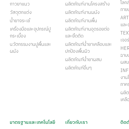
โลก
กาวยาแนว
ผลิตภัณฑ์งานโครงสร้าง
ภาย
วัสดุตกแต่ง
ผลิตภัณฑ์งานผนัง
ART 
น้ำยาจระเข้
ผลิตภัณฑ์งานพื้น
และ
เครื่องมือและอุปกรณ์ปู
ผลิตภัณฑ์งานอุดรอยต่อ
TEX
กระเบื้อง
และยึดติด
เจอร
นวัตกรรมงานปูพื้นและ
ผลิตภัณฑ์น้ำยาเคลือบและ
HER
ผนัง
ปกป้องพื้นผิว
ฉาบป
ผลิตภัณฑ์น้ำยาผสม
ผสม
ผลิตภัณฑ์อื่นๆ
INF
งานโ
ภาค
ผลิต
เคลื
มาตรฐานและเทคโนโลยี
เกี่ยวกับเรา
ติดต