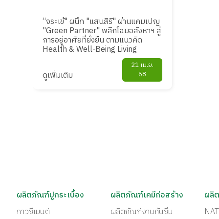
“จระเข้" ผนึก "แสนสิริ" ผ่านแคมเปญ
"Green Partner" พลิกโฉมอสังหาฯ สู่
การอยู่อาศัยที่ยั่งยืน ตามแนวคิด
Health & Well-Being Living
21 เม.ย.
ดูเพิ่มเติม
68
ผลิตภัณฑ์ปูกระเบื้อง
ผลิตภัณฑ์เคมีก่อสร้าง
ผลิต
กาวซีเมนต์
ผลิตภัณฑ์งานกันซึม
NAT