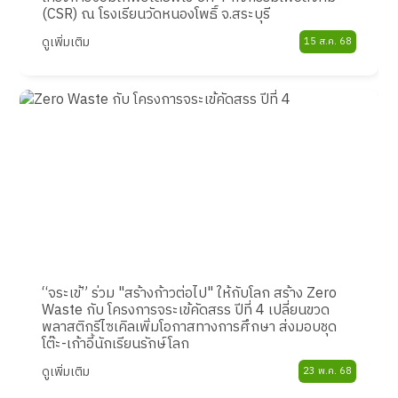
(CSR) ณ โรงเรียนวัดหนองโพธิ์ จ.สระบุรี
ดูเพิ่มเติม
15 ส.ค. 68
“จระเข้” ร่วม "สร้างก้าวต่อไป" ให้กับโลก สร้าง Zero
Waste กับ โครงการจระเข้คัดสรร ปีที่ 4 เปลี่ยนขวด
พลาสติกรีไซเคิลเพิ่มโอกาสทางการศึกษา ส่งมอบชุด
โต๊ะ-เก้าอี้นักเรียนรักษ์โลก
ดูเพิ่มเติม
23 พ.ค. 68