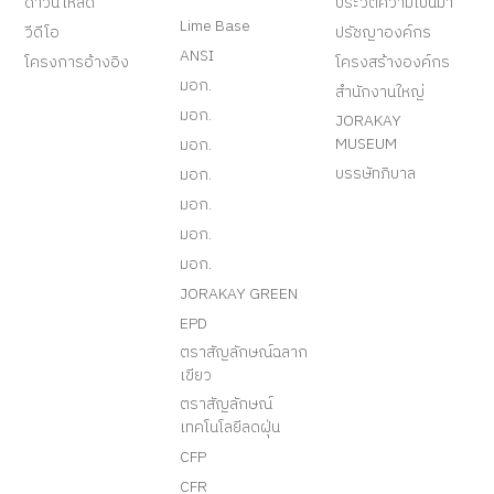
ดาวน์โหลด
ประวัติความเป็นมา
Lime Base
วีดีโอ
ปรัชญาองค์กร
ANSI
โครงการอ้างอิง
โครงสร้างองค์กร
มอก.
สำนักงานใหญ่
มอก.
JORAKAY
MUSEUM
มอก.
บรรษัทภิบาล
มอก.
มอก.
มอก.
มอก.
JORAKAY GREEN
EPD
ตราสัญลักษณ์ฉลาก
เขียว
ตราสัญลักษณ์
เทคโนโลยีลดฝุ่น
CFP
CFR