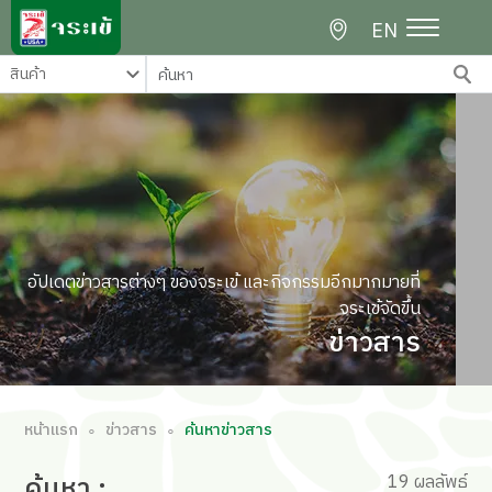
EN
อัปเดตข่าวสารต่างๆ ของจระเข้ และกิจกรรมอีกมากมายที่
จระเข้จัดขึ้น
ข่าวสาร
หน้าแรก
ข่าวสาร
ค้นหาข่าวสาร
∘
∘
ค้นหา
:
19 ผลลัพธ์