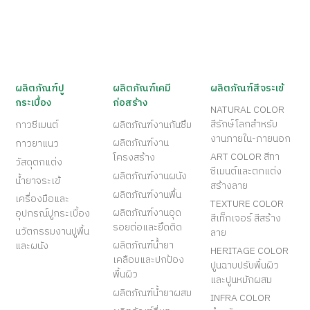
ผลิตภัณฑ์ปู
ผลิตภัณฑ์เคมี
ผลิตภัณฑ์สีจระเข้
กระเบื้อง
ก่อสร้าง
NATURAL COLOR
สีรักษ์โลกสำหรับ
กาวซีเมนต์
ผลิตภัณฑ์งานกันซึม
งานภายใน-ภายนอก
ผลิตภัณฑ์งาน
กาวยาแนว
ART COLOR สีทา
โครงสร้าง
วัสดุตกแต่ง
ซีเมนต์และตกแต่ง
ผลิตภัณฑ์งานผนัง
น้ำยาจระเข้
สร้างลาย
ผลิตภัณฑ์งานพื้น
เครื่องมือและ
TEXTURE COLOR
ผลิตภัณฑ์งานอุด
อุปกรณ์ปูกระเบื้อง
สีเท็กเจอร์ สีสร้าง
รอยต่อและยึดติด
นวัตกรรมงานปูพื้น
ลาย
ผลิตภัณฑ์น้ำยา
และผนัง
HERITAGE COLOR
เคลือบและปกป้อง
ปูนฉาบปรับพื้นผิว
พื้นผิว
และปูนหมักผสม
ผลิตภัณฑ์น้ำยาผสม
INFRA COLOR