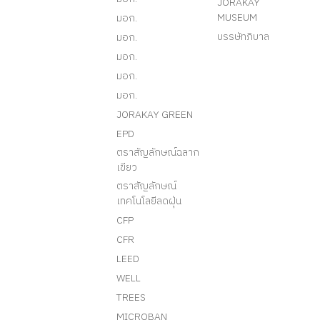
JORAKAY
MUSEUM
มอก.
บรรษัทภิบาล
มอก.
มอก.
มอก.
มอก.
JORAKAY GREEN
EPD
ตราสัญลักษณ์ฉลาก
เขียว
ตราสัญลักษณ์
เทคโนโลยีลดฝุ่น
CFP
CFR
LEED
WELL
TREES
MICROBAN