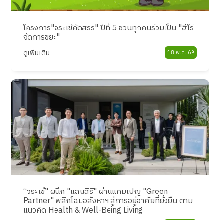
โครงการ"จระเข้คัดสรร" ปีที่ 5 ชวนทุกคนร่วมเป็น "ฮีโร่
จัดการขยะ"
ดูเพิ่มเติม
18 พ.ค. 69
“จระเข้" ผนึก "แสนสิริ" ผ่านแคมเปญ "Green
Partner" พลิกโฉมอสังหาฯ สู่การอยู่อาศัยที่ยั่งยืน ตาม
แนวคิด Health & Well-Being Living