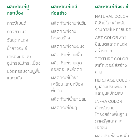
ผลิตภัณฑ์ปู
ผลิตภัณฑ์เคมี
ผลิตภัณฑ์สีจระเข้
กระเบื้อง
ก่อสร้าง
NATURAL COLOR
สีรักษ์โลกสำหรับ
กาวซีเมนต์
ผลิตภัณฑ์งานกันซึม
งานภายใน-ภายนอก
ผลิตภัณฑ์งาน
กาวยาแนว
ART COLOR สีทา
โครงสร้าง
วัสดุตกแต่ง
ซีเมนต์และตกแต่ง
ผลิตภัณฑ์งานผนัง
น้ำยาจระเข้
สร้างลาย
ผลิตภัณฑ์งานพื้น
เครื่องมือและ
TEXTURE COLOR
ผลิตภัณฑ์งานอุด
อุปกรณ์ปูกระเบื้อง
สีเท็กเจอร์ สีสร้าง
รอยต่อและยึดติด
นวัตกรรมงานปูพื้น
ลาย
ผลิตภัณฑ์น้ำยา
และผนัง
HERITAGE COLOR
เคลือบและปกป้อง
ปูนฉาบปรับพื้นผิว
พื้นผิว
และปูนหมักผสม
ผลิตภัณฑ์น้ำยาผสม
INFRA COLOR
ผลิตภัณฑ์อื่นๆ
สำหรับงาน
โครงสร้างพื้นฐาน
ภาครัฐและภาค
เอกชน
ผลิตภัณฑ์สีรองพื้น