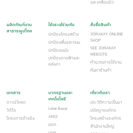
และเคลือบผิว
ผลิตภัณฑ์งาน
ใช้จระเข้ร่วมกัน
สั่งซื้อสินค้า
สาธารณูปโภค
JORAKAY ONLINE
ปกป้องโครงสร้าง
SHOP
ปกป้องพื้นและถนน
SEE JORAKAY
ปกป้องผนัง
WEBSITE
ปกป้องดาดฟ้าและ
คำนวณการใช้งาน
หลังคา
ค้นหาร้านค้า
เอกสาร
มาตรฐานและ
เกี่ยวกับเรา
เทคโนโลยี
ดาวน์โหลด
ประวัติความเป็นมา
Lime Base
วีดีโอ
ปรัชญาองค์กร
ANSI
โครงการอ้างอิง
โครงสร้างองค์กร
มอก.
สำนักงานใหญ่
มอก.