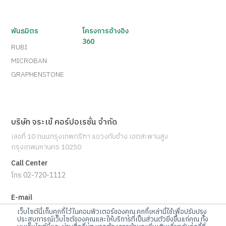
พันธมิตร
โครงการอ้างอิง
360
RUBI
MICROBAN
GRAPHENSTONE
บริษัท จระเข้ คอร์ปอเรชั่น จำกัด
เลขที่ 10 ถนนกรุงเทพกรีฑา แขวงทับช้าง เขตสะพานสูง
กรุงเทพมหานคร 10250
Call Center
โทร 02-720-1112
E-mail
info@jorakay.co.th
เว็บไซต์นี้เก็บคุกกี้ไว้ในคอมพิวเตอร์ของคุณ คุกกี้เหล่านี้ใช้เพื่อปรับปรุง
ประสบการณ์เว็บไซต์ของคุณและให้บริการที่เป็นส่วนตัวยิ่งขึ้นแก่คุณ ทั้ง