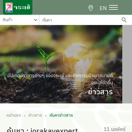
EN
อัปเดตข่าวสารต่างๆ ของจระเข้ และกิจกรรมอีกมากมายที่
จระเข้จัดขึ้น
ข่าวสาร
หน้าแรก
ข่าวสาร
ค้นหาข่าวสาร
∘
∘
ค้นหา
: jorakayexpert
11 ผลลัพธ์