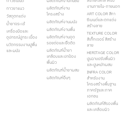
สีรักษ์โลกสำหรับ
กาวซีเมนต์
ผลิตภัณฑ์งานกันซึม
งานภายใน-ภายนอก
ผลิตภัณฑ์งาน
กาวยาแนว
ART COLOR สีทา
โครงสร้าง
วัสดุตกแต่ง
ซีเมนต์และตกแต่ง
ผลิตภัณฑ์งานผนัง
น้ำยาจระเข้
สร้างลาย
ผลิตภัณฑ์งานพื้น
เครื่องมือและ
TEXTURE COLOR
ผลิตภัณฑ์งานอุด
อุปกรณ์ปูกระเบื้อง
สีเท็กเจอร์ สีสร้าง
รอยต่อและยึดติด
นวัตกรรมงานปูพื้น
ลาย
ผลิตภัณฑ์น้ำยา
และผนัง
HERITAGE COLOR
เคลือบและปกป้อง
ปูนฉาบปรับพื้นผิว
พื้นผิว
และปูนหมักผสม
ผลิตภัณฑ์น้ำยาผสม
INFRA COLOR
ผลิตภัณฑ์อื่นๆ
สำหรับงาน
โครงสร้างพื้นฐาน
ภาครัฐและภาค
เอกชน
ผลิตภัณฑ์สีรองพื้น
และเคลือบผิว