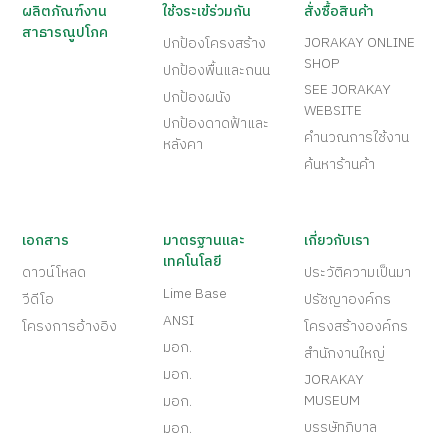
ผลิตภัณฑ์งาน
ใช้จระเข้ร่วมกัน
สั่งซื้อสินค้า
สาธารณูปโภค
JORAKAY ONLINE
ปกป้องโครงสร้าง
SHOP
ปกป้องพื้นและถนน
SEE JORAKAY
ปกป้องผนัง
WEBSITE
ปกป้องดาดฟ้าและ
คำนวณการใช้งาน
หลังคา
ค้นหาร้านค้า
เอกสาร
มาตรฐานและ
เกี่ยวกับเรา
เทคโนโลยี
ดาวน์โหลด
ประวัติความเป็นมา
Lime Base
วีดีโอ
ปรัชญาองค์กร
ANSI
โครงการอ้างอิง
โครงสร้างองค์กร
มอก.
สำนักงานใหญ่
มอก.
JORAKAY
MUSEUM
มอก.
บรรษัทภิบาล
มอก.