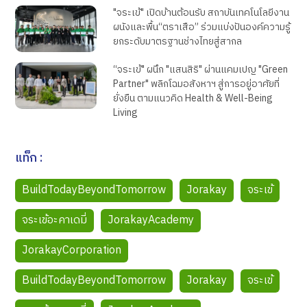
"จระเข้" เปิดบ้านต้อนรับ สถาบันเทคโนโลยีงาน
ผนังและพื้น“ตราเสือ” ร่วมแบ่งปันองค์ความรู้
ยกระดับมาตรฐานช่างไทยสู่สากล
“จระเข้" ผนึก "แสนสิริ" ผ่านแคมเปญ "Green
Partner" พลิกโฉมอสังหาฯ สู่การอยู่อาศัยที่
ยั่งยืน ตามแนวคิด Health & Well-Being
Living
แท็ก :
BuildTodayBeyondTomorrow
Jorakay
จระเข้
จระเข้อะคาเดมี่
JorakayAcademy
JorakayCorporation
BuildTodayBeyondTomorrow
Jorakay
จระเข้