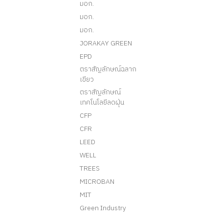
มอก.
มอก.
มอก.
JORAKAY GREEN
EPD
ตราสัญลักษณ์ฉลาก
เขียว
ตราสัญลักษณ์
เทคโนโลยีลดฝุ่น
CFP
CFR
LEED
WELL
TREES
MICROBAN
MIT
Green Industry