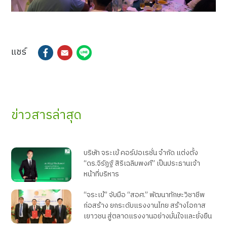
แชร์
ข่าวสารล่าสุด
บริษัท จระเข้ คอร์ปอเรชั่น จำกัด แต่งตั้ง
“ดร.จิรัฏฐ์ สิริเฉลิมพงศ์” เป็นประธานเจ้า
หน้าที่บริหาร
“จระเข้” จับมือ “สอศ.” พัฒนาทักษะวิชาชีพ
ก่อสร้าง ยกระดับแรงงานไทย สร้างโอกาส
เยาวชน สู่ตลาดแรงงานอย่างมั่นใจและยั่งยืน