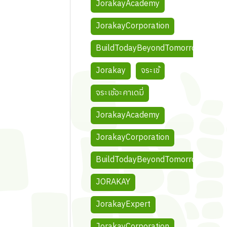
JorakayAcademy
JorakayCorporation
BuildTodayBeyondTomorrow
Jorakay
จระเข้
จระเข้อะคาเดมี่
JorakayAcademy
JorakayCorporation
BuildTodayBeyondTomorrow
JORAKAY
JorakayExpert
JorakayCorporation