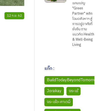
แคมเปญ
"Green
Partner" พลิก
12 ก.ย. 62
โฉมอสังหาฯ สู่
การอยู่อาศัยที่
ยั่งยืน ตาม
แนวคิด Health
& Well-Being
Living
แท็ก :
BuildTodayBeyondTomorrow
Jorakay
จระเข้
จระเข้อะคาเดมี่