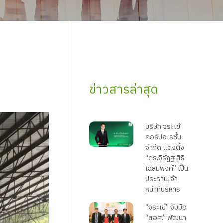
ข่าวสารล่าสุด
บริษัท จระเข้
คอร์ปอเรชั่น
จำกัด แต่งตั้ง
“ดร.จิรัฏฐ์ สิริ
เฉลิมพงศ์” เป็น
ประธานเจ้า
หน้าที่บริหาร
“จระเข้” จับมือ
“สอศ.” พัฒนา