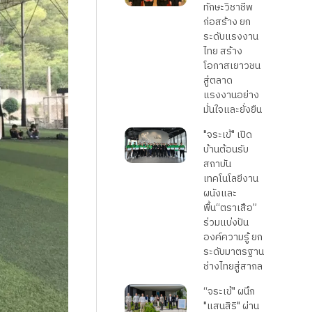
ทักษะวิชาชีพ
ก่อสร้าง ยก
ระดับแรงงาน
ไทย สร้าง
โอกาสเยาวชน
สู่ตลาด
แรงงานอย่าง
มั่นใจและยั่งยืน
"จระเข้" เปิด
บ้านต้อนรับ
สถาบัน
เทคโนโลยีงาน
ผนังและ
พื้น“ตราเสือ”
ร่วมแบ่งปัน
องค์ความรู้ ยก
ระดับมาตรฐาน
ช่างไทยสู่สากล
“จระเข้" ผนึก
"แสนสิริ" ผ่าน