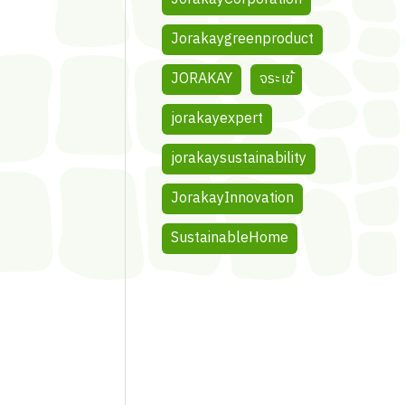
Jorakaygreenproduct
JORAKAY
จระเข้
jorakayexpert
jorakaysustainability
JorakayInnovation
SustainableHome