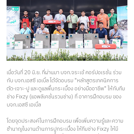
เมื่อวันที่ 20 มิ.ย. ที่ผ่านมา บจก.จระเข้ คอร์ปอเรชั่น ร่วม
กับ บจก.เอสซี เอเบิ้ล ได้จัดอบรม "หลักสูตรเทคนิคการ
ตัด-เจาะ-ปู และดูแลพื้นกระเบื้อง อย่างมืออาชีพ" ให้กับทีม
ช่าง Fixzy (แอพลิเคชั่นรวมช่าง) ที่ อาคารฝึกอบรม ของ
บจก.เอสซี เอเบิ้ล
โดยจุดประสงค์ในการฝึกอบรม เพื่อเพิ่มความรู้และความ
ชำนาญในงานด้านการปูกระเบื้่อง ให้ทีมช่าง Fixzy ให้มี