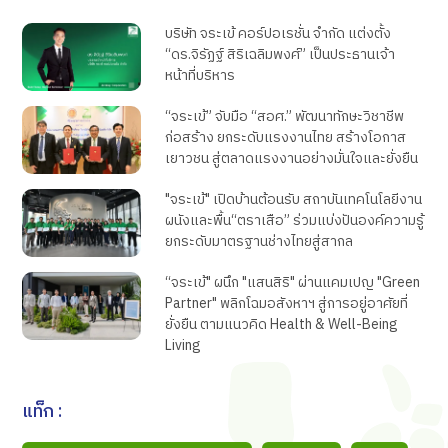
บริษัท จระเข้ คอร์ปอเรชั่น จำกัด แต่งตั้ง
“ดร.จิรัฏฐ์ สิริเฉลิมพงศ์” เป็นประธานเจ้า
หน้าที่บริหาร
“จระเข้” จับมือ “สอศ.” พัฒนาทักษะวิชาชีพ
ก่อสร้าง ยกระดับแรงงานไทย สร้างโอกาส
เยาวชน สู่ตลาดแรงงานอย่างมั่นใจและยั่งยืน
"จระเข้" เปิดบ้านต้อนรับ สถาบันเทคโนโลยีงาน
ผนังและพื้น“ตราเสือ” ร่วมแบ่งปันองค์ความรู้
ยกระดับมาตรฐานช่างไทยสู่สากล
“จระเข้" ผนึก "แสนสิริ" ผ่านแคมเปญ "Green
Partner" พลิกโฉมอสังหาฯ สู่การอยู่อาศัยที่
ยั่งยืน ตามแนวคิด Health & Well-Being
Living
แท็ก :