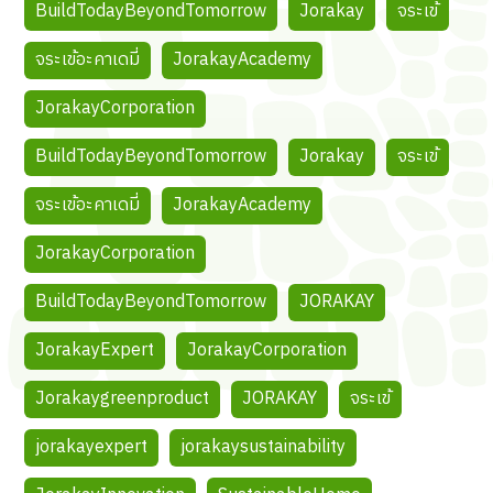
BuildTodayBeyondTomorrow
Jorakay
จระเข้
จระเข้อะคาเดมี่
JorakayAcademy
JorakayCorporation
BuildTodayBeyondTomorrow
Jorakay
จระเข้
จระเข้อะคาเดมี่
JorakayAcademy
JorakayCorporation
BuildTodayBeyondTomorrow
JORAKAY
JorakayExpert
JorakayCorporation
Jorakaygreenproduct
JORAKAY
จระเข้
jorakayexpert
jorakaysustainability