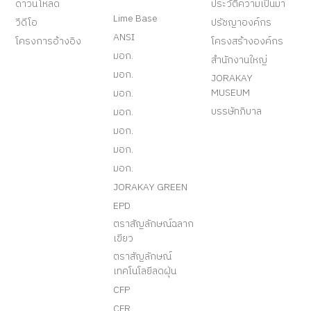
ดาวน์โหลด
ประวัติความเป็นมา
Lime Base
วีดีโอ
ปรัชญาองค์กร
ANSI
โครงการอ้างอิง
โครงสร้างองค์กร
มอก.
สำนักงานใหญ่
มอก.
JORAKAY
MUSEUM
มอก.
บรรษัทภิบาล
มอก.
มอก.
มอก.
มอก.
JORAKAY GREEN
EPD
ตราสัญลักษณ์ฉลาก
เขียว
ตราสัญลักษณ์
เทคโนโลยีลดฝุ่น
CFP
CFR