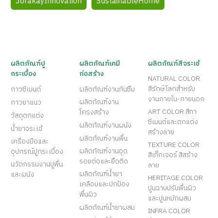
JorakayInnovation
SustainableHome
ผลิตภัณฑ์ปู
ผลิตภัณฑ์เคมี
ผลิตภัณฑ์สีจระเข้
กระเบื้อง
ก่อสร้าง
NATURAL COLOR
สีรักษ์โลกสำหรับ
กาวซีเมนต์
ผลิตภัณฑ์งานกันซึม
งานภายใน-ภายนอก
ผลิตภัณฑ์งาน
กาวยาแนว
ART COLOR สีทา
โครงสร้าง
วัสดุตกแต่ง
ซีเมนต์และตกแต่ง
ผลิตภัณฑ์งานผนัง
น้ำยาจระเข้
สร้างลาย
ผลิตภัณฑ์งานพื้น
เครื่องมือและ
TEXTURE COLOR
ผลิตภัณฑ์งานอุด
อุปกรณ์ปูกระเบื้อง
สีเท็กเจอร์ สีสร้าง
รอยต่อและยึดติด
นวัตกรรมงานปูพื้น
ลาย
ผลิตภัณฑ์น้ำยา
และผนัง
HERITAGE COLOR
เคลือบและปกป้อง
ปูนฉาบปรับพื้นผิว
พื้นผิว
และปูนหมักผสม
ผลิตภัณฑ์น้ำยาผสม
INFRA COLOR